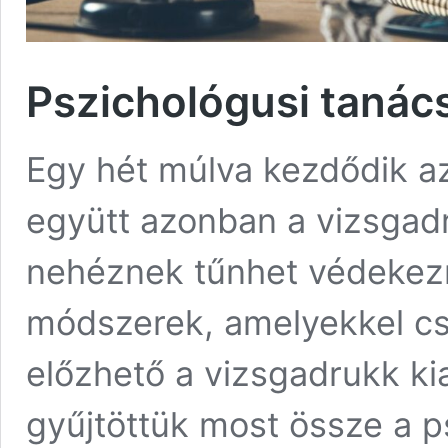
Pszichológusi tanács
Egy hét múlva kezdődik az 
együtt azonban a vizsgadr
nehéznek tűnhet védekezn
módszerek, amelyekkel cs
előzhető a vizsgadrukk ki
gyűjtöttük most össze a p