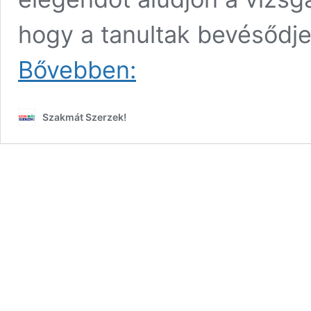
hogy a tanultak bevésődj
Pszichológusi
Bővebben:
tanácsok
a
vizsgadrukk
Szakmát Szerzek!
ellen