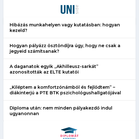
Hibázás munkahelyen vagy kutatásban: hogyan
kezeld?
Hogyan pályázz ösztöndíjra úgy, hogy ne csak a
jegyeid számítsanak?
A daganatok egyik „Akhilleusz-sarkát”
azonosították az ELTE kutatói
„Kiléptem a komfortzónámból és fejlődtem” –
diákinterjú a PTE BTK pszichológushallgatójával
Diploma után: nem minden pályakezdő indul
ugyanonnan