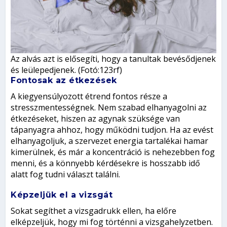
Az alvás azt is elősegíti, hogy a tanultak bevésődjenek
és leülepedjenek. (Fotó:123rf)
Fontosak az étkezések
A kiegyensúlyozott étrend fontos része a
stresszmentességnek. Nem szabad elhanyagolni az
étkezéseket, hiszen az agynak szüksége van
tápanyagra ahhoz, hogy működni tudjon. Ha az evést
elhanyagoljuk, a szervezet energia tartalékai hamar
kimerülnek, és már a koncentráció is nehezebben fog
menni, és a könnyebb kérdésekre is hosszabb idő
alatt fog tudni választ találni.
Képzeljük el a vizsgát
Sokat segíthet a vizsgadrukk ellen, ha előre
elképzeljük, hogy mi fog történni a vizsgahelyzetben.