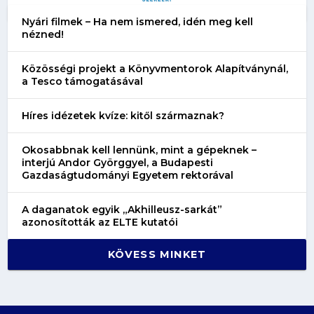
Nyári filmek – Ha nem ismered, idén meg kell
nézned!
Közösségi projekt a Könyvmentorok Alapítványnál,
a Tesco támogatásával
Híres idézetek kvíze: kitől származnak?
Okosabbnak kell lennünk, mint a gépeknek –
interjú Andor Györggyel, a Budapesti
Gazdaságtudományi Egyetem rektorával
A daganatok egyik „Akhilleusz-sarkát”
azonosították az ELTE kutatói
KÖVESS MINKET