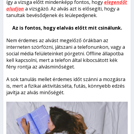
így a vizsga előtt mindenképp fontos, hogy
elegendőt
aludjon
a vizsgázó. Az alvás azt is elősegíti, hogy a
tanultak bevésődjenek és leülepedjenek.
Az is fontos, hogy elalvás előtt mit csinálunk.
Nem érdemes az alvást megelőző órákban az
interneten szörfözni, játszani a telefonunkon, vagy a
social média felületeinket pörgetni. Offline állapotba
kell kapcsolni, mert a telefon által kibocsátott kék
fény rontja az alvásminőséget.
A sok tanulás mellet érdemes időt szánni a mozgásra
is, mert a fizikai aktivitás:séta, futás, könnyebb edzés
javítja az alvás minőségét.