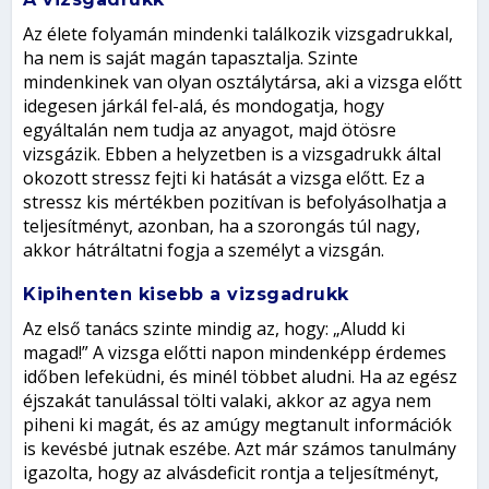
Az élete folyamán mindenki találkozik vizsgadrukkal,
ha nem is saját magán tapasztalja. Szinte
mindenkinek van olyan osztálytársa, aki a vizsga előtt
idegesen járkál fel-alá, és mondogatja, hogy
egyáltalán nem tudja az anyagot, majd ötösre
vizsgázik. Ebben a helyzetben is a vizsgadrukk által
okozott stressz fejti ki hatását a vizsga előtt. Ez a
stressz kis mértékben pozitívan is befolyásolhatja a
teljesítményt, azonban, ha a szorongás túl nagy,
akkor hátráltatni fogja a személyt a vizsgán.
Kipihenten kisebb a vizsgadrukk
Az első tanács szinte mindig az, hogy: „Aludd ki
magad!” A vizsga előtti napon mindenképp érdemes
időben lefeküdni, és minél többet aludni. Ha az egész
éjszakát tanulással tölti valaki, akkor az agya nem
piheni ki magát, és az amúgy megtanult információk
is kevésbé jutnak eszébe. Azt már számos tanulmány
igazolta, hogy az alvásdeficit rontja a teljesítményt,