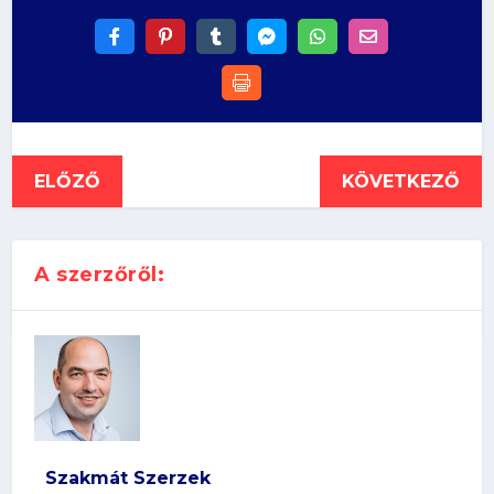
ELŐZŐ
KÖVETKEZŐ
A szerzőről:
Szakmát Szerzek