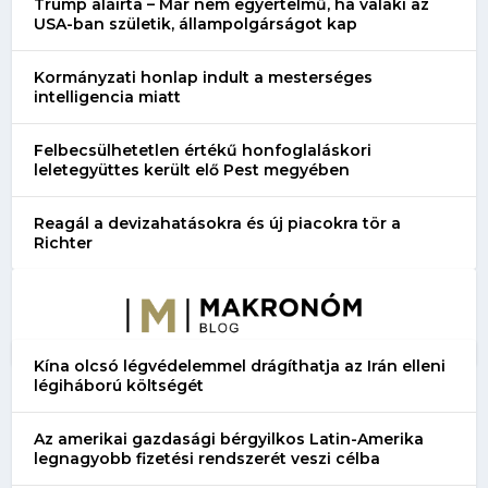
Trump aláírta – Már nem egyértelmű, ha valaki az
USA-ban születik, állampolgárságot kap
Kormányzati honlap indult a mesterséges
intelligencia miatt
Felbecsülhetetlen értékű honfoglaláskori
leletegyüttes került elő Pest megyében
Reagál a devizahatásokra és új piacokra tör a
Richter
Kína olcsó légvédelemmel drágíthatja az Irán elleni
légiháború költségét
Az amerikai gazdasági bérgyilkos Latin-Amerika
legnagyobb fizetési rendszerét veszi célba