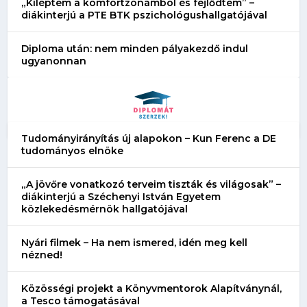
„Kiléptem a komfortzónámból és fejlődtem” –
diákinterjú a PTE BTK pszichológushallgatójával
Diploma után: nem minden pályakezdő indul
ugyanonnan
Tudományirányítás új alapokon – Kun Ferenc a DE
tudományos elnöke
„A jövőre vonatkozó terveim tiszták és világosak” –
diákinterjú a Széchenyi István Egyetem
közlekedésmérnök hallgatójával
Nyári filmek – Ha nem ismered, idén meg kell
nézned!
Közösségi projekt a Könyvmentorok Alapítványnál,
a Tesco támogatásával