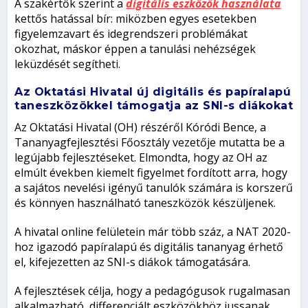
A szakértők szerint a
digitális eszközök használata
kettős hatással bír: miközben egyes esetekben
figyelemzavart és idegrendszeri problémákat
okozhat, máskor éppen a tanulási nehézségek
leküzdését segítheti.
Az Oktatási Hivatal új digitális és papíralapú
taneszközökkel támogatja az SNI-s diákokat
Az Oktatási Hivatal (OH) részéről Kóródi Bence, a
Tananyagfejlesztési Főosztály vezetője mutatta be a
legújabb fejlesztéseket. Elmondta, hogy az OH az
elmúlt években kiemelt figyelmet fordított arra, hogy
a sajátos nevelési igényű tanulók számára is korszerű
és könnyen használható taneszközök készüljenek.
A hivatal online felületein már több száz, a NAT 2020-
hoz igazodó papíralapú és digitális tananyag érhető
el, kifejezetten az SNI-s diákok támogatására.
A fejlesztések célja, hogy a pedagógusok rugalmasan
alkalmazható, differenciált eszközökhöz jussanak,