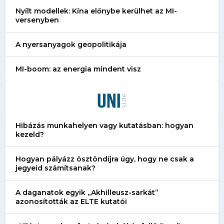
Nyílt modellek: Kína előnybe kerülhet az MI-
versenyben
A nyersanyagok geopolitikája
MI-boom: az energia mindent visz
Hibázás munkahelyen vagy kutatásban: hogyan
kezeld?
Hogyan pályázz ösztöndíjra úgy, hogy ne csak a
jegyeid számítsanak?
A daganatok egyik „Akhilleusz-sarkát”
azonosították az ELTE kutatói