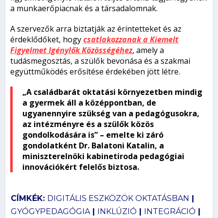
a munkaerőpiacnak és a társadalomnak.
A szervezők arra biztatják az érintetteket és az
érdeklődőket, hogy
csatlakozzanak a Kiemelt
Figyelmet Igénylők Közösségéhez
, amely a
tudásmegosztás, a szülők bevonása és a szakmai
együttműködés erősítése érdekében jött létre.
„A családbarát oktatási környezetben mindig
a gyermek áll a középpontban, de
ugyanennyire szükség van a pedagógusokra,
az intézményre és a szülők közös
gondolkodására is” – emelte ki záró
gondolatként
Dr. Balatoni Katalin
, a
miniszterelnöki kabinetiroda pedagógiai
innovációkért felelős biztosa.
CÍMKÉK:
DIGITÁLIS ESZKÖZÖK OKTATÁSBAN
|
GYÓGYPEDAGÓGIA
|
INKLÚZIÓ
|
INTEGRÁCIÓ
|