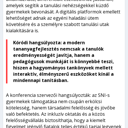
amelyek segítik a tanulási nehézségekkel küzdő
gyermekek bevonását. A digitális platformok emellett
lehetőséget adnak az egyéni haladási ütem
követésére és a személyre szabott tanulási utak
kialakítására is.
Kóródi hangsúlyozta: a modern
tananyagfejlesztés nemcsak a tanulók
eredményességét javítja, hanem a
pedagógusok munkáját is könnyebbé teszi,
hiszen a hagyományos tankönyvek mellett
interaktív, élményszerű eszközöket kínál a
mindennapi tanításban.
A konferencia szervezői hangsúlyozták: az SNI-s
gyermekek támogatása nem csupán erkölcsi
kötelesség, hanem társadalmi felelősség és jövőbe
való befektetés. Az inkluzív oktatás és a közös
felelősségvállalás biztosíthatja, hogy a kiemelt
figyelmet igénylő fiatalok teljes értékű tagjai legyenek