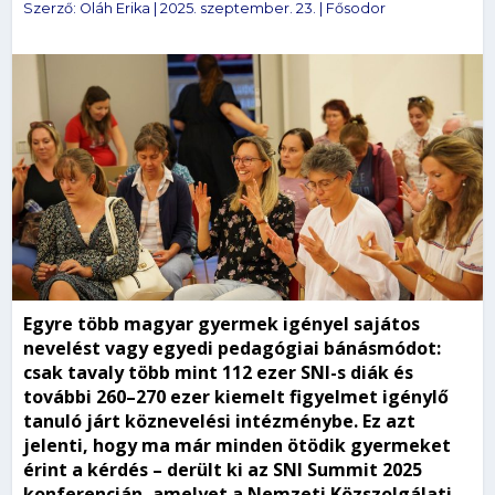
Szerző:
Oláh Erika
|
2025. szeptember. 23.
|
Fősodor
Egyre több magyar gyermek igényel sajátos
nevelést vagy egyedi pedagógiai bánásmódot:
csak tavaly több mint 112 ezer SNI-s diák és
további 260–270 ezer kiemelt figyelmet igénylő
tanuló járt köznevelési intézménybe. Ez azt
jelenti, hogy ma már minden ötödik gyermeket
érint a kérdés – derült ki az SNI Summit 2025
konferencián, amelyet a Nemzeti Közszolgálati