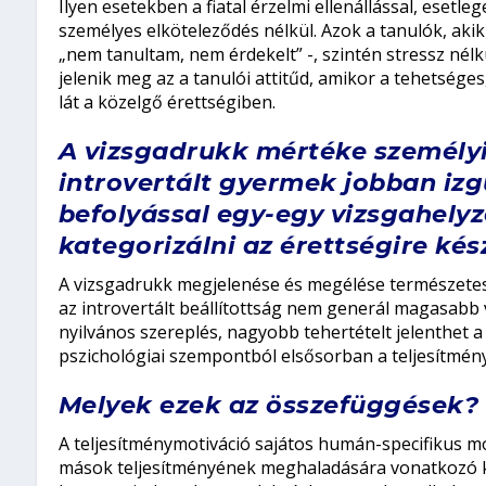
Ilyen esetekben a fiatal érzelmi ellenállással, esetleg
személyes elköteleződés nélkül. Azok a tanulók, aki
„nem tanultam, nem érdekelt” -, szintén stressz nélkü
jelenik meg az a tanulói attitűd, amikor a tehetséges
lát a közelgő érettségiben.
A vizsgadrukk mértéke személyi
introvertált gyermek jobban izg
befolyással egy-egy vizsgahelyz
kategorizálni az érettségire ké
A vizsgadrukk megjelenése és megélése természet
az introvertált beállítottság nem generál magasabb 
nyilvános szereplés, nagyobb tehertételt jelenthet 
pszichológiai szempontból elsősorban a teljesítmény
Melyek ezek az összefüggések?
A teljesítménymotiváció sajátos humán-specifikus mot
mások teljesítményének meghaladására vonatkozó kés