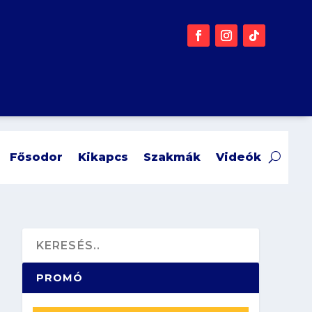
Fősodor
Kikapcs
Szakmák
Videók
PROMÓ