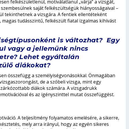
esen felkészületlenül, motiválatlanul „várja” a vizsgát,
k szembesülnek saját felkészültségük hiányosságaival –
l tekinthetnek a vizsgára. A fentiek ellentéteként
, magas tudásszintű, felkészült fiatal izgalmas kihívást
ségtípusonként is változhat? Egy
ul vagy a jellemünk nincs
etre? Lehet egyáltalán
szülő diákokat?
esen összefügg a személyiségvonásokkal. Önmagában
vizsgaszorongást, de a szóbeli vizsga, mint egy
a zárkózottabb diákok számára. A vizsgadrukk
motivációval és az igényszinttel mutat összefüggést.
iváció. A teljesítmény folyamatos emelésére, a sikerre,
ztetés, mely arra irányul, hogy az egyén sikeres