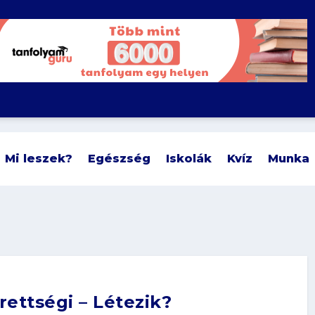
Mi leszek?
Egészség
Iskolák
Kvíz
Munka
ettségi – Létezik?