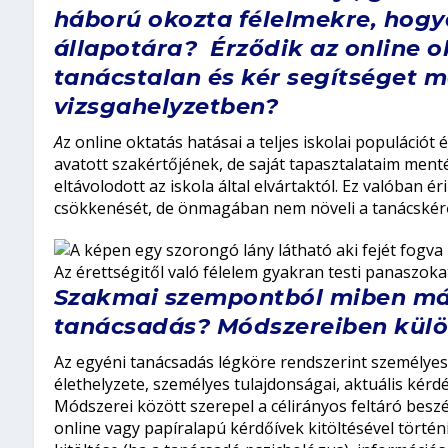
háború okozta félelmekre, hogy
állapotára? Érződik az online o
tanácstalan és kér segítséget m
vizsgahelyzetben?
A
z online oktatás hatásai a teljes iskolai populáció
avatott szakértőjének, de saját tapasztalataim me
eltávolodott az iskola által elvártaktól. Ez valóban é
csökkenését, de önmagában nem növeli a tanácskér
Az érettségitől való félelem gyakran testi panaszokat
Szakmai szempontból miben más
tanácsadás? Módszereiben külö
Az egyéni tanácsadás légköre rendszerint személyes
élethelyzete, személyes tulajdonságai, aktuális kérd
Módszerei között szerepel a célirányos feltáró besz
online vagy papíralapú kérdőívek kitöltésével történ