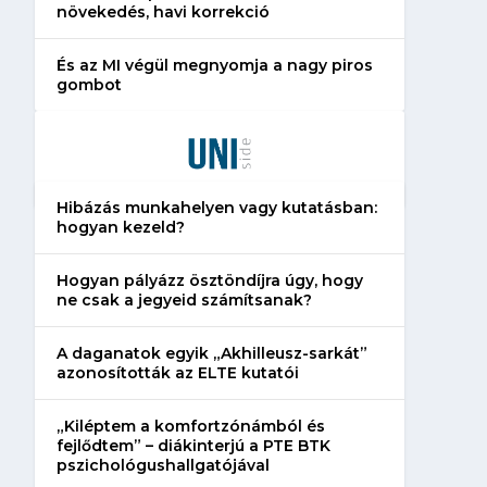
növekedés, havi korrekció
És az MI végül megnyomja a nagy piros
gombot
Hibázás munkahelyen vagy kutatásban:
hogyan kezeld?
Hogyan pályázz ösztöndíjra úgy, hogy
ne csak a jegyeid számítsanak?
A daganatok egyik „Akhilleusz-sarkát”
azonosították az ELTE kutatói
„Kiléptem a komfortzónámból és
fejlődtem” – diákinterjú a PTE BTK
pszichológushallgatójával