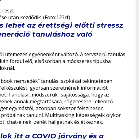
se után kezdődik. (Fotó:123rf)
s lehet az érettségi előtti stressz
generáció tanuláshoz való
dői ütemezés egyénenként változó. A tervszerű tanulás,
tkán fordul elő, elsősorban a módszeres típusba
loknál.
cebook nemzedék” tanulási szokásai tekintetében
i felkészülést, gyorsan szeretnének információt
rnet. Tanulási „módszerük” sajátossága, hogy az
szenek annak megtartására, rögzítésére. Jellemző
éget egymástól, azonban sokszor felszínesen
 próbálnak tanulni. Multitasking képességeik olykor
ot, chat-elnek, zenét hallgatnak és étkeznek.
ok itt a COVID járvány és a