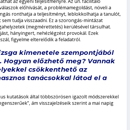
at az egyéni teljesítményre. Az ún. facilitáló
s válaszok előhívását, a problémamegoldást, növeli a
ngás ronthatja a teljesítményt, leblokkolhatja a tanulót,
 sem tudja visszaadni. Ez a szorongás-mintázat
gahelyzetek (megmérettetés) kerülésével társulhat.
fájást, hányingert, nehézlégzést provokál. Ezek
ál, figyelme elterelődik a feladatról.
vizsga kimenetele szempontjából
t. Hogyan előzhető meg? Vannak
lyekkel csökkenthető az
 hasznos tanácsokkal látod el a
ikus kutatások által többszörösen igazolt módszerekkel
egenszerűek”, ám visszajelzéseik szerint a mai napig