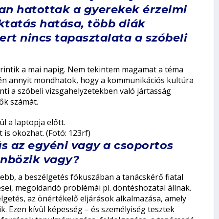
an hatottak a gyerekek érzelmi
ktatás hatása, több diák
ert nincs tapasztalata a szóbeli
t érintik a mai napig. Nem tekintem magamat a téma
ntén annyit mondhatok, hogy a kommunikációs kultúra
rinti a szóbeli vizsgahelyzetekben való jártasság
ők számát.
 is okozhat. (Fotó: 123rf)
 az egyéni vagy a csoportos
nbözik vagy?
ebb, a beszélgetés fókuszában a tanácskérő fiatal
ései, megoldandó problémái pl. döntéshozatal állnak.
élgetés, az önértékelő eljárások alkalmazása, amely
ik. Ezen kívül képesség – és személyiség tesztek