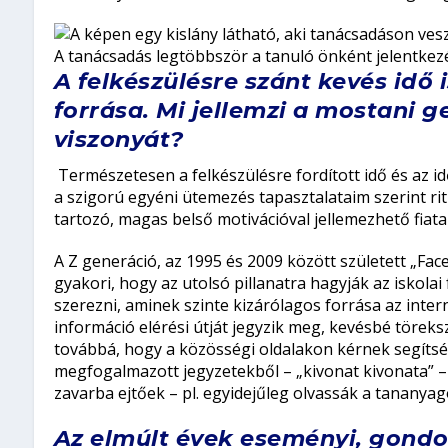
A tanácsadás legtöbbször a tanuló önként jelentkezé
A felkészülésre szánt kevés idő i
forrása. Mi jellemzi a mostani 
viszonyát?
Természetesen a felkészülésre fordított idő és az i
a szigorú egyéni ütemezés tapasztalataim szerint ri
tartozó, magas belső motivációval jellemezhető fiata
A Z generáció, az 1995 és 2009 között született „Fa
gyakori, hogy az utolsó pillanatra hagyják az iskola
szerezni, aminek szinte kizárólagos forrása az inte
információ elérési útját jegyzik meg, kevésbé törek
továbbá, hogy a közösségi oldalakon kérnek segíts
megfogalmazott jegyzetekből – „kivonat kivonata” –
zavarba ejtőek – pl. egyidejűleg olvassák a tananyag
Az elmúlt évek eseményi, gondol