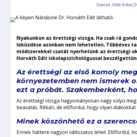
Szerző:
Oláh Erika
|
2
Nyakunkon az érettségi vizsga. Ha csak rá gondo
leküzdése azonban nem lehetetlen. Többéves tap
módszerekkel csatát nyerhetünk az érettségi o
Horváth Edit iskolapszichológussal beszélgettün
Az érettségi az első komoly meg
környezetemben nem ismerek oly
ezt a próbát. Szakemberként, ho
Az érettségi vizsga hagyományosan nagy súlyú megmére
beavatás. Ritkán, de előfordul, hogy olyan diákokkal
Minek köszönhető ez a szerencs
Ennek háttere nagyon változatos lehet. Előfordul, ho