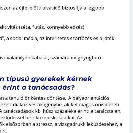
zen az éjfél előtti alvásidő biztosítja a legjobb
 aktivitás (séta, futás, könnyebb edzés)
, a social média, az internetes szörfözés és a játék
 visz valamilyen kabalát, számára megnyugtató
en típusú gyerekek kérnek
t érint a tanácsadás?
en a tanuló önkéntes döntése. A pályaorientációs
lezett diákok veszik igénybe, akiket magas önismereti
 A tanácsadások kb. húsz százaléka érinti a tanácstalan,
eklődéssel bíró középiskolásokat. Az
 ők elsősorban a stressz, a vizsgadrukk leküzdéséhez, a
et.