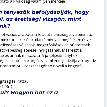
ható a kiválóság valamilyen mércéje.
en tényezők befolyásolják, hogy
. az érettségi vizsgán, mint
ünk?
tivációs állapota, a feladat nehézsége, valamint az
yermekkori siker és kudarcélmények megélésén és az
viselkedéses válaszok, megerősítések és büntetések
atóképesség átélése) nyugszanak. Másrészt a
je és annak mintázata. A jó teljesítményhez
es szintű szorongásra, ami energetizálja a kognitív
oncentrációt – összességében növeli a kognitív
:123rf)
gul? Hogyan hat ez a