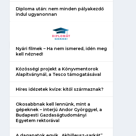
Diploma után: nem minden pályakezdő
indul ugyanonnan
Nyári filmek – Ha nem ismered, idén meg
kell nézned!
Közösségi projekt a Könyvmentorok
Alapítványnál, a Tesco támogatásával
Híres idézetek kvíze: kitől származnak?
Okosabbnak kell lennünk, mint a
gépeknek – interjú Andor Györggyel, a
Budapesti Gazdaságtudományi
Egyetem rektorával
A daganatok egyik „Akhilleusz-sarkát”