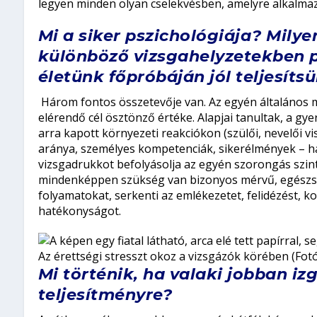
legyen minden olyan cselekvésben, amelyre alkalmaz
Mi a siker pszichológiája? Mily
különböző vizsgahelyzetekben pl
életünk főpróbáján jól teljesíts
Három fontos összetevője van. Az egyén általános mo
elérendő cél ösztönző értéke. Alapjai tanultak, a g
arra kapott környezeti reakciókon (szülői, nevelői 
aránya, személyes kompetenciák, sikerélmények – h
vizsgadrukkot befolyásolja az egyén szorongás szint
mindenképpen szükség van bizonyos mérvű, egészség
folyamatokat, serkenti az emlékezetet, felidézést, k
hatékonyságot.
Az érettségi stresszt okoz a vizsgázók körében (Fotó
Mi történik, ha valaki jobban iz
teljesítményre?