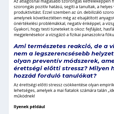
Az átlagosnál magasabb szorongás kétféleképpen hath
szorongás pozitív hatású, segíti a tanultak, a helye
produktivitást. Ezzel szemben az ún. debilizáló szoro
amelynek következtében még az elsajátított anyagot
önértékelési problémákkal, negatív énképpel, a vizs
Gyakori, hogy testi tüneteket is okoz: fejfájást, has
megjelenésekor a vizsgázó a fizikai panaszokra fókusz
Ami természetes reakció, de a 
nem a legszerencsésebb helyze
olyan preventív módszerek, ame
érettségi előtti stressz? Milyen
hozzád forduló tanulókat?
Az érettségi előtti stressz csökkentése olyan empir
lehetséges, amelyek a mai fiatalok számára talán „id
működnek!
Ilyenek például