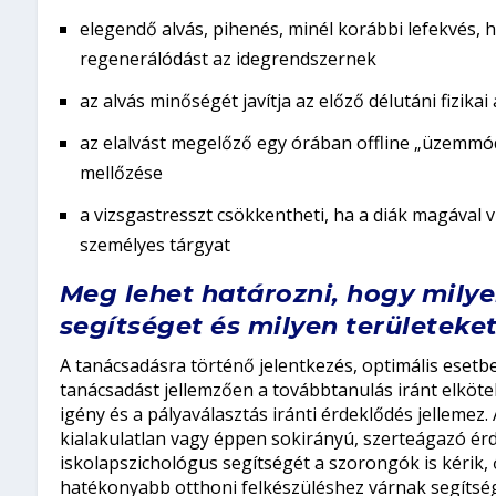
elegendő alvás, pihenés, minél korábbi lefekvés, his
regenerálódást az idegrendszernek
az alvás minőségét javítja az előző délutáni fizikai
az elalvást megelőző egy órában offline „üzemmód”
mellőzése
a vizsgastresszt csökkentheti, ha a diák magával
személyes tárgyat
Meg lehet határozni, hogy mily
segítséget és milyen területeke
A tanácsadásra történő jelentkezés, optimális esetb
tanácsadást jellemzően a továbbtanulás iránt elköte
igény és a pályaválasztás iránti érdeklődés jellemez.
kialakulatlan vagy éppen sokirányú, szerteágazó érd
iskolapszichológus segítségét a szorongók is kérik,
hatékonyabb otthoni felkészüléshez várnak segítség