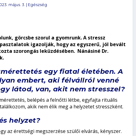
023. május. 3.
|
Egészség
lunk, görcsbe szorul a gyomrunk. A stressz
asztalatok igazolják, hogy az egyszerű, jól bevált
kozta szorongás leküzdésében. Nánásiné Dr.
k.
mérettetés egy fiatal életében. A
an embert, aki félvállról venné
gy látod, van, akit nem stresszel?
ttetés, belépés a felnőtti létbe, egyfajta rituális
 találkozom, akik nem élik meg a helyzetet stresszként.
és helyzet?
gy az érettségi megszerzése szülői elvárás, kényszer.