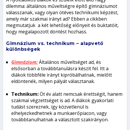
dilemma: általános műveltségre építő gimnáziumot
válasszanak, vagy olyan ötéves technikumi képzést,
amely már szakmai irányt ad? Ebben a cikkben
megmutatjuk a két lehetőség előnyeit és buktatóit,
hogy megalapozott döntést hozhass.
Gimnázium vs. technikum – alapvető
különbségek
Gimnázium:
Általános műveltséget ad, és
elsősorban a továbbtanulásra készít fel. Itt a
diákok többféle irányt kipróbálhatnak, mielőtt
eldöntenék, milyen pályát választanak.
Technikum:
Öt év alatt nemcsak érettségit, hanem
szakmai végzettséget is ad. A diákok gyakorlati
tudást szereznek, így közvetlenül is
elhelyezkedhetnek a munkaerőpiacon, vagy
továbbtanulhatnak a választott szakirányon.