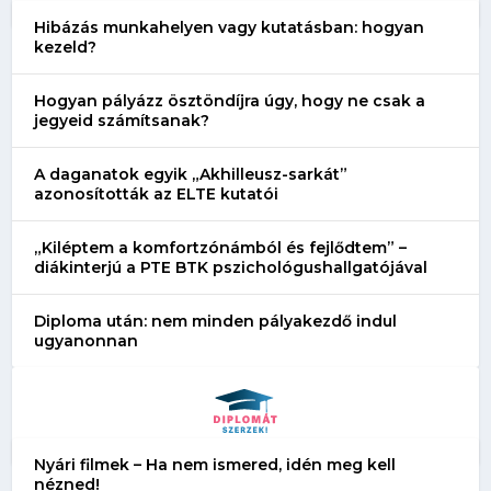
Hibázás munkahelyen vagy kutatásban: hogyan
kezeld?
Hogyan pályázz ösztöndíjra úgy, hogy ne csak a
jegyeid számítsanak?
A daganatok egyik „Akhilleusz-sarkát”
azonosították az ELTE kutatói
„Kiléptem a komfortzónámból és fejlődtem” –
diákinterjú a PTE BTK pszichológushallgatójával
Diploma után: nem minden pályakezdő indul
ugyanonnan
Nyári filmek – Ha nem ismered, idén meg kell
nézned!