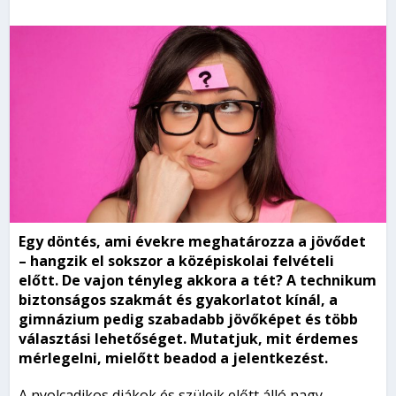
Egy döntés, ami évekre meghatározza a jövődet
– hangzik el sokszor a középiskolai felvételi
előtt. De vajon tényleg akkora a tét? A technikum
biztonságos szakmát és gyakorlatot kínál, a
gimnázium pedig szabadabb jövőképet és több
választási lehetőséget. Mutatjuk, mit érdemes
mérlegelni, mielőtt beadod a jelentkezést.
A nyolcadikos diákok és szüleik előtt álló nagy