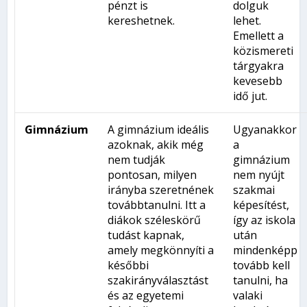
pénzt is
dolguk
kereshetnek.
lehet.
Emellett a
közismereti
tárgyakra
kevesebb
idő jut.
Gimnázium
A gimnázium ideális
Ugyanakkor
azoknak, akik még
a
nem tudják
gimnázium
pontosan, milyen
nem nyújt
irányba szeretnének
szakmai
továbbtanulni. Itt a
képesítést,
diákok széleskörű
így az iskola
tudást kapnak,
után
amely megkönnyíti a
mindenképp
későbbi
tovább kell
szakirányválasztást
tanulni, ha
és az egyetemi
valaki