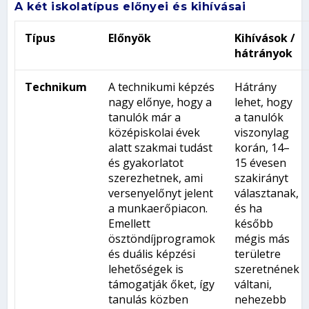
A két iskolatípus előnyei és kihívásai
Típus
Előnyök
Kihívások /
hátrányok
Technikum
A technikumi képzés
Hátrány
nagy előnye, hogy a
lehet, hogy
tanulók már a
a tanulók
középiskolai évek
viszonylag
alatt szakmai tudást
korán, 14–
és gyakorlatot
15 évesen
szerezhetnek, ami
szakirányt
versenyelőnyt jelent
választanak,
a munkaerőpiacon.
és ha
Emellett
később
ösztöndíjprogramok
mégis más
és duális képzési
területre
lehetőségek is
szeretnének
támogatják őket, így
váltani,
tanulás közben
nehezebb