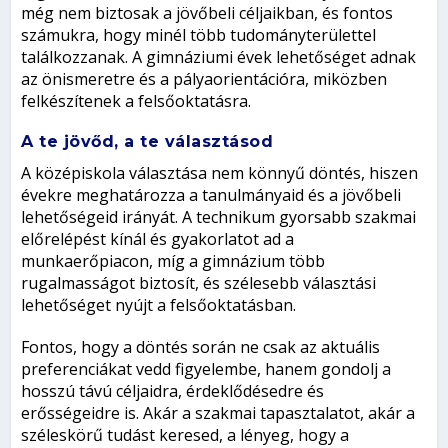
még nem biztosak a jövőbeli céljaikban, és fontos
számukra, hogy minél több tudományterülettel
találkozzanak. A gimnáziumi évek lehetőséget adnak
az önismeretre és a pályaorientációra, miközben
felkészítenek a felsőoktatásra.
A te jövőd, a te választásod
A középiskola választása nem könnyű döntés, hiszen
évekre meghatározza a tanulmányaid és a jövőbeli
lehetőségeid irányát. A technikum gyorsabb szakmai
előrelépést kínál és gyakorlatot ad a
munkaerőpiacon, míg a gimnázium több
rugalmasságot biztosít, és szélesebb választási
lehetőséget nyújt a felsőoktatásban.
Fontos, hogy a döntés során ne csak az aktuális
preferenciákat vedd figyelembe, hanem gondolj a
hosszú távú céljaidra, érdeklődésedre és
erősségeidre is. Akár a szakmai tapasztalatot, akár a
széleskörű tudást keresed, a lényeg, hogy a