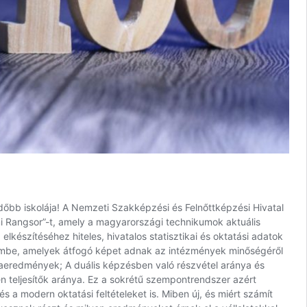
őbb iskolája! A Nemzeti Szakképzési és Felnőttképzési Hivatal
Rangsor”-t, amely a magyarországi technikumok aktuális
 elkészítéséhez hiteles, hivatalos statisztikai és oktatási adatok
elembe, amelyek átfogó képet adnak az intézmények minőségéről
aeredmények; A duális képzésben való részvétel aránya és
sen teljesítők aránya. Ez a sokrétű szempontrendszer azért
a modern oktatási feltételeket is. Miben új, és miért számít