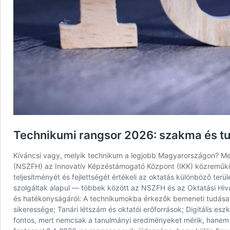
Technikumi rangsor 2026: szakma és t
Kíváncsi vagy, melyik technikum a legjobb Magyarországon? Meg
(NSZFH) az Innovatív Képzéstámogató Központ (IKK) közreműkö
teljesítményét és fejlettségét értékeli az oktatás különböző terül
szolgáltak alapul — többek között az NSZFH és az Oktatási Hiv
és hatékonyságáról: A technikumokba érkezők bemeneti tudása é
sikeressége; Tanári létszám és oktatói erőforrások; Digitális es
fontos, mert nemcsak a tanulmányi eredményeket mérik, hanem a 