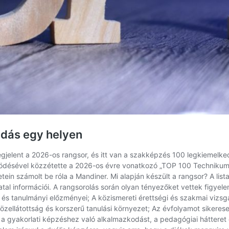
udás egy helyen
jelent a 2026-os rangsor, és itt van a szakképzés 100 legkiemelked
désével közzétette a 2026-os évre vonatkozó „TOP 100 Technikumi 
etein számolt be róla a Mandiner. Mi alapján készült a rangsor? A lista
atal információi. A rangsorolás során olyan tényezőket vettek figy
s tanulmányi előzményei; A közismereti érettségi és szakmai vizsg
zközellátottság és korszerű tanulási környezet; Az évfolyamot sikere
gyakorlati képzéshez való alkalmazkodást, a pedagógiai hátteret és 