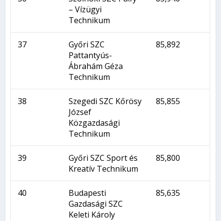
– Vízügyi
Technikum
37
Győri SZC
85,892
Pattantyús-
Ábrahám Géza
Technikum
38
Szegedi SZC Kőrösy
85,855
József
Közgazdasági
Technikum
39
Győri SZC Sport és
85,800
Kreatív Technikum
40
Budapesti
85,635
Gazdasági SZC
Keleti Károly