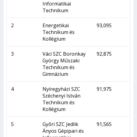
Informatikai
Technikum
2
Energetikai
93,095
Technikum és
Kollégium
3
Váci SZC Boronkay
92,875
György Műszaki
Technikum és
Gimnázium
4
Nyíregyházi SZC
91,975
Széchenyi István
Technikum és
Kollégium
5
Győri SZC Jedlik
91,565
Ányos Gépipari és