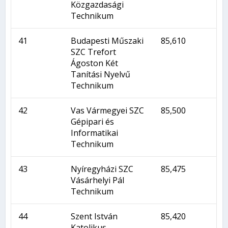
Közgazdasági
Technikum
41
Budapesti Műszaki
85,610
SZC Trefort
Ágoston Két
Tanítási Nyelvű
Technikum
42
Vas Vármegyei SZC
85,500
Gépipari és
Informatikai
Technikum
43
Nyíregyházi SZC
85,475
Vásárhelyi Pál
Technikum
44
Szent István
85,420
Katolikus