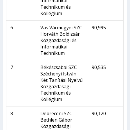
Informatikai
Technikum és
Kollégium
6
Vas Vármegyei SZC
90,995
Horváth Boldizsár
Közgazdasági és
Informatikai
Technikum
7
Békéscsabai SZC
90,535
Széchenyi István
Két Tanítási Nyelvű
Közgazdasági
Technikum és
Kollégium
8
Debreceni SZC
90,120
Bethlen Gábor
Közgazdasági