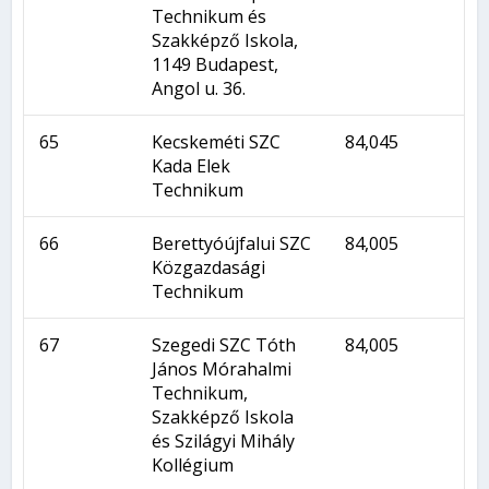
Technikum és
Szakképző Iskola,
1149 Budapest,
Angol u. 36.
65
Kecskeméti SZC
84,045
Kada Elek
Technikum
66
Berettyóújfalui SZC
84,005
Közgazdasági
Technikum
67
Szegedi SZC Tóth
84,005
János Mórahalmi
Technikum,
Szakképző Iskola
és Szilágyi Mihály
Kollégium