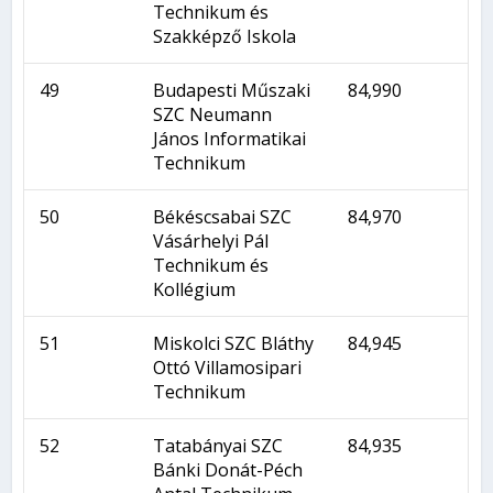
Technikum és
Szakképző Iskola
49
Budapesti Műszaki
84,990
SZC Neumann
János Informatikai
Technikum
50
Békéscsabai SZC
84,970
Vásárhelyi Pál
Technikum és
Kollégium
51
Miskolci SZC Bláthy
84,945
Ottó Villamosipari
Technikum
52
Tatabányai SZC
84,935
Bánki Donát-Péch