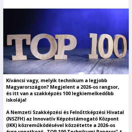
Kíváncsi vagy, melyik technikum a legjobb
Magyarországon? Megjelent a 2026-os rangsor,
és itt van a szakképzés 100 legkiemelkedőbb
iskolája!
A Nemzeti Szakképzési és Felnőttképzési Hivatal
(NSZFH) az Innovatív Képzéstámogató Központ
(IKK) közreműködésével közzétette a 2026-os
évre vonatkozó „TOP 100 Technikumi Rangsor”-t,