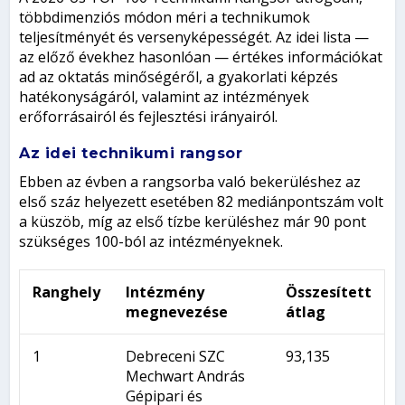
többdimenziós módon méri a technikumok
teljesítményét és versenyképességét. Az idei lista —
az előző évekhez hasonlóan — értékes információkat
ad az oktatás minőségéről, a gyakorlati képzés
hatékonyságáról, valamint az intézmények
erőforrásairól és fejlesztési irányairól.
Az idei technikumi rangsor
Ebben az évben a rangsorba való bekerüléshez az
első száz helyezett esetében 82 mediánpontszám volt
a küszöb, míg az első tízbe kerüléshez már 90 pont
szükséges 100-ból az intézményeknek.
Ranghely
Intézmény
Összesített
megnevezése
átlag
1
Debreceni SZC
93,135
Mechwart András
Gépipari és