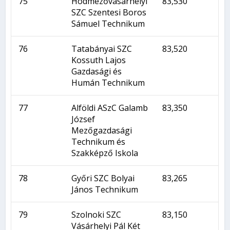
75
Hódmezővásárhelyi
83,530
SZC Szentesi Boros
Sámuel Technikum
76
Tatabányai SZC
83,520
Kossuth Lajos
Gazdasági és
Humán Technikum
77
Alföldi ASzC Galamb
83,350
József
Mezőgazdasági
Technikum és
Szakképző Iskola
78
Győri SZC Bolyai
83,265
János Technikum
79
Szolnoki SZC
83,150
Vásárhelyi Pál Két