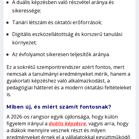
A duális képzésben való részvétel aránya és
sikeressége;
Tanári létszám és oktatói erőforrások;
Digitális eszközellátottság és korszerű tanulási
környezet;
Az évfolyamot sikeresen teljesítők aránya.
Ez a sokrétű szempontrendszer azért fontos, mert
nemcsak a tanulmányi eredményeket mérik, hanem a
gyakorlati képzéshez való alkalmazkodást, a
pedagógiai hátteret és a modern oktatási feltételeket
is.
Miben új, és miért számít fontosnak?
A 2026-os rangsor egyik újdonsága, hogy külön
figyelem irányul a
duális képzésre
, vagyis arra, hogy
a diákok mennyire vesznek részt és milyen
eredményeket érnek el a vállalatokkal együttműködő