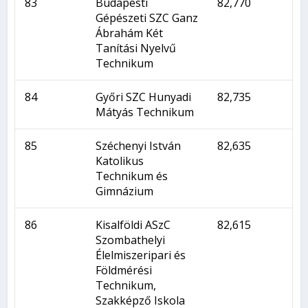
83
Budapesti
82,770
Gépészeti SZC Ganz
Ábrahám Két
Tanítási Nyelvű
Technikum
84
Győri SZC Hunyadi
82,735
Mátyás Technikum
85
Széchenyi István
82,635
Katolikus
Technikum és
Gimnázium
86
Kisalföldi ASzC
82,615
Szombathelyi
Élelmiszeripari és
Földmérési
Technikum,
Szakképző Iskola