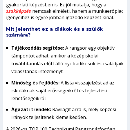
gyakorlati képzésben is. Ez jól mutatja, hogy a
szakképzés
nemcsak elméleti, hanem a munkaerőpiac
igényeihez is egyre jobban igazodó képzést kínál.
Mit jelenthet ez a diákok és a szülők
számára?
Tájékozódás segítése:
A rangsor egy objektív
támpontot adhat, amikor a középiskolai
továbbtanulás előtt álló nyolcadikosok és családjaik
választanak intézményt.
Minőség és fejlődés:
A lista visszajelzést ad az
iskoláknak saját erősségeikről és fejlesztési
lehetőségeikről.
Ágazati trendek:
Rávilágít arra is, mely képzési
irányok teljesítenek kiemelkedően.
A 2026-os TOP 100 Technikumi Rangsor átfogóan,