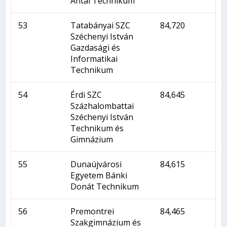
Antal Technikum
53
Tatabányai SZC
84,720
Széchenyi István
Gazdasági és
Informatikai
Technikum
54
Érdi SZC
84,645
Százhalombattai
Széchenyi István
Technikum és
Gimnázium
55
Dunaújvárosi
84,615
Egyetem Bánki
Donát Technikum
56
Premontrei
84,465
Szakgimnázium és