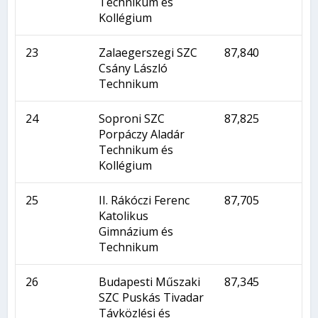
Technikum és
Kollégium
23
Zalaegerszegi SZC
87,840
Csány László
Technikum
24
Soproni SZC
87,825
Porpáczy Aladár
Technikum és
Kollégium
25
II. Rákóczi Ferenc
87,705
Katolikus
Gimnázium és
Technikum
26
Budapesti Műszaki
87,345
SZC Puskás Tivadar
Távközlési és