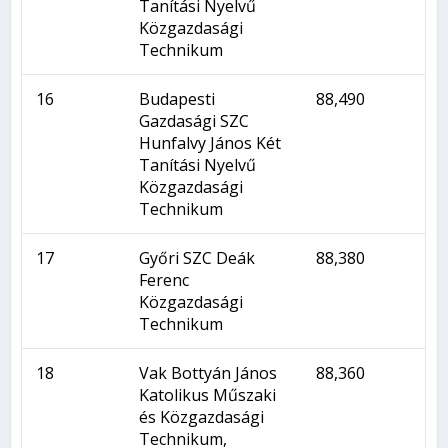
Tanítási Nyelvű
Közgazdasági
Technikum
16
Budapesti
88,490
Gazdasági SZC
Hunfalvy János Két
Tanítási Nyelvű
Közgazdasági
Technikum
17
Győri SZC Deák
88,380
Ferenc
Közgazdasági
Technikum
18
Vak Bottyán János
88,360
Katolikus Műszaki
és Közgazdasági
Technikum,