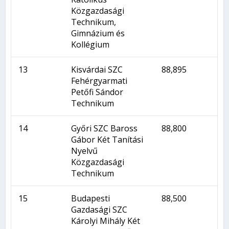
Közgazdasági
Technikum,
Gimnázium és
Kollégium
13
Kisvárdai SZC
88,895
Fehérgyarmati
Petőfi Sándor
Technikum
14
Győri SZC Baross
88,800
Gábor Két Tanítási
Nyelvű
Közgazdasági
Technikum
15
Budapesti
88,500
Gazdasági SZC
Károlyi Mihály Két