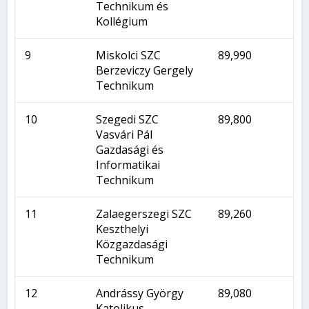
Technikum és
Kollégium
9
Miskolci SZC
89,990
Berzeviczy Gergely
Technikum
10
Szegedi SZC
89,800
Vasvári Pál
Gazdasági és
Informatikai
Technikum
11
Zalaegerszegi SZC
89,260
Keszthelyi
Közgazdasági
Technikum
12
Andrássy György
89,080
Katolikus