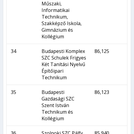
Műszaki,
Informatikai
Technikum,
Szakképző Iskola,
Gimnázium és
Kollégium
34
Budapesti Komplex
86,125
SZC Schulek Frigyes
Két Tanítási Nyelvű
Építőipari
Technikum
35
Budapesti
86,123
Gazdasági SZC
Szent István
Technikum és
Kollégium
36
Szolnoki SZC Pálfy
85,940