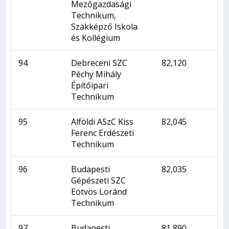
Mezőgazdasági
Technikum,
Szakképző Iskola
és Kollégium
94
Debreceni SZC
82,120
Péchy Mihály
Építőipari
Technikum
95
Alföldi ASzC Kiss
82,045
Ferenc Erdészeti
Technikum
96
Budapesti
82,035
Gépészeti SZC
Eötvös Loránd
Technikum
97
Budapesti
81,890