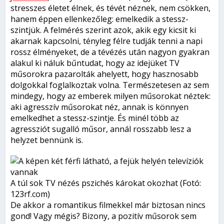
stresszes életet élnek, és tévét néznek, nem csökken,
hanem éppen ellenkezőleg: emelkedik a stessz-
szintjük. A felmérés szerint azok, akik egy kicsit ki
akarnak kapcsolni, tényleg félre tudják tenni a napi
rossz élményeket, de a tévézés után nagyon gyakran
alakul ki náluk bűntudat, hogy az idejüket TV
műsorokra pazarolták ahelyett, hogy hasznosabb
dolgokkal foglalkoztak volna. Természetesen az sem
mindegy, hogy az emberek milyen műsorokat néztek:
aki agresszív műsorokat néz, annak is könnyen
emelkedhet a stessz-szintje. És minél több az
agressziót sugalló műsor, annál rosszabb lesz a
helyzet bennünk is.
A túl sok TV nézés pszichés károkat okozhat (Fotó:
123rf.com)
De akkor a romantikus filmekkel már biztosan nincs
gond! Vagy mégis? Bizony, a pozitív műsorok sem