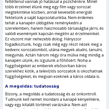
feltétlenül vannak jó hatással a pszichénkre. Minél
több érzelmet élünk meg egy film vagy sorozat
megtekintése közben, annál kevesebb energiát
fektetünk a saját kapcsolatunkba. Nem érdemes
tehát a kanapén üldögélve reménykedni a
szerelemben, hanem hasznosabb társaságba járni, és
valódi események kapcsán megélni az érzelmeinket.
Ez viszont már nehezebb dolog. Hányszor
fogadkoztunk, hogy csak még egy részt nézek meg a
kedvenc sorozatomból, utána megyek aludni, tanulni,
miegymás. Aztán három négy óra múlva még mindig a
kanapén ülünk, és izgulunk a főhősért. Noha a
függőségeket az emberek elsősorban káros
szerekhez kötik, a televíziós sorozatok is okozhatnak
függőségeket, és megvan ezeknek a káros oldala is.
A
megoldás: tudatosság
Bizony, a megoldás a tudatosság és az önkontroll.
Tudnunk kell nemet mondani a kanapé kényelmére,
vagy egy kitalált történet varázsára. Nem azt