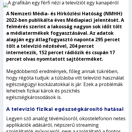
A Nemzeti Média- és Hírközlési Hatóság (NMHH)
2022-ben publikálta éves Médiapiaci jelentését. A
felmérés szerint a lakosság nagyon sok időt tölt
a médiatermékek fogyasztásával. Az adatok
alapján egy átlagfogyasztó naponta 295 percet
tölt a televízió nézésével, 204 percet
internetezik, 152 percet rádiózik és csupán 17
percet olvas nyomtatott sajtóterméket.
Megdöbbentő eredmények, főleg annak tükrében,
hogy régóta tudjuk: a túlzásba vitt televízió használat
egészségügyi kockázatokkal is jár. Ezek a problémák
lehetnek fizikai károk és pszichés
egészségkárosodások is.
A
televízió
fizikai egészségkárosító hatásai
Legyen szó analóg tévéműsoról, okostelefonon netes
applikációk adásáról, népszerű streaming
szolgáltatók műsorairól, nem a szolgáltató a fontos,