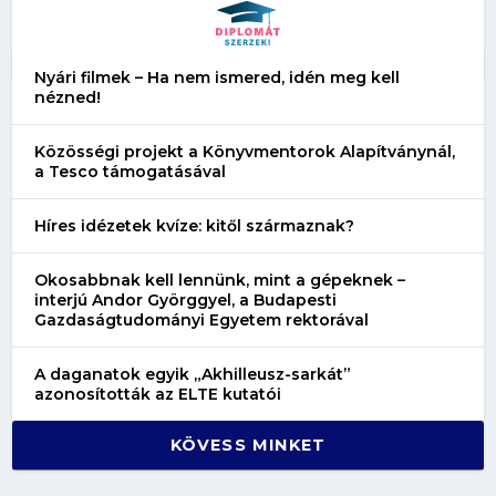
Nyári filmek – Ha nem ismered, idén meg kell
nézned!
Közösségi projekt a Könyvmentorok Alapítványnál,
a Tesco támogatásával
Híres idézetek kvíze: kitől származnak?
Okosabbnak kell lennünk, mint a gépeknek –
interjú Andor Györggyel, a Budapesti
Gazdaságtudományi Egyetem rektorával
A daganatok egyik „Akhilleusz-sarkát”
azonosították az ELTE kutatói
KÖVESS MINKET