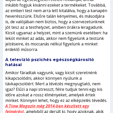
inkább fogjuk kívánni ezeket a termékeket. Továbbá,
az emberi test nem arra lett kitalálva, hogy a kanapén
heverésszünk. Elsőre talán kényelmes, és másodjára
is, de valójában nem biztos, hogy a szervezetünknek
jót tesz az a testhelyzet, amiben órákra leragadunk.
Kicsit ugyanaz a helyzet, mint a szemünk esetében: ha
leköt minket az adás, akkor nem figyelünk a testünk
jelzéseire, és moccanás nélkül figyelünk a minket
érdeklő műsorra.
A
televízió
pszichés egészségkárosító
hatásai
Amikor fáradtak vagyunk, vagy kicsit szeretnénk
kikapcsolódni, akkor könnyen nyúlunk a
távkapcsolóért. Mert a tévézés megnyugtató, nem
igaz? Elűzi a napi stresszt, félre tudjuk tenni egy kis
időre azokat a rossz élményeket, amelyek értek
minket. Könnyen lehet, hogy ez az elképzelés tévedés.
A Time Magazin még 2014-ben készített egy
felmérést
, amelyből az derült ki, hogy azoknak, akik