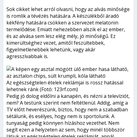
Sok cikket lehet arról olvasni, hogy az alvás minősége
is romlik a tévézés hatására. A készülékből áradó
kékfény hatására csökken a szervezet melatonin
termelődése. Emiatt nehezebben alszik el az ember,
és az alvása sem lesz elég mély, jó minőségű. Ez
kimerültséghez vezet, amitől feszültebbek,
figyelmetlenebbek lehetünk, vagy akár
agresszívabbak is.
Az egészségtelen ételek reklámjai is rossz hatással
lehetnek ránk (Fotó: 123rf.com)
Pedig jó dolog eldőlni a kanapén, és nézni a televíziót,
nem? A testünk szerint nem feltétlenül. Addig, amíg a
TV előtt heverészünk, biztos, hogy nem a szabadban
sétálunk, és esélyes, hogy nem is sportolunk. A
tunyaság pedig könnyen hízáshoz vezethet. Nem
segít ezen a helyzeten az sem, hogy minél többször
látjuk az egészségtelen ételek reklámját, annál