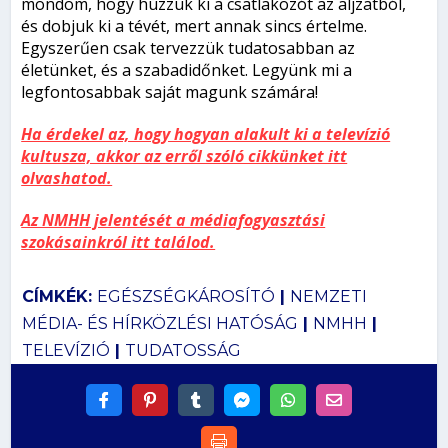
mondom, hogy húzzuk ki a csatlakozót az aljzatból,
és dobjuk ki a tévét, mert annak sincs értelme.
Egyszerűen csak tervezzük tudatosabban az
életünket, és a szabadidőnket. Legyünk mi a
legfontosabbak saját magunk számára!
Ha érdekel az, hogy hogyan alakult ki a televízió
kultusza, akkor az erről szóló cikkünket itt
olvashatod.
Az NMHH jelentését a médiafogyasztási
szokásainkról itt találod.
CÍMKÉK:
EGÉSZSÉGKÁROSÍTÓ
|
NEMZETI
MÉDIA- ÉS HÍRKÖZLÉSI HATÓSÁG
|
NMHH
|
TELEVÍZIÓ
|
TUDATOSSÁG