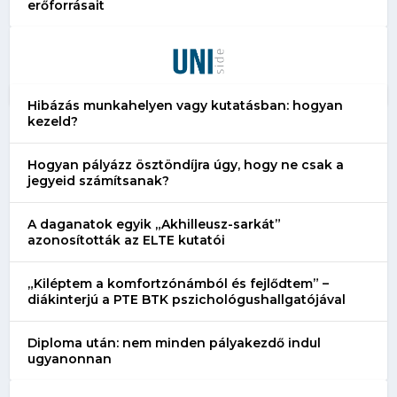
erőforrásait
Hibázás munkahelyen vagy kutatásban: hogyan
kezeld?
Hogyan pályázz ösztöndíjra úgy, hogy ne csak a
jegyeid számítsanak?
A daganatok egyik „Akhilleusz-sarkát”
azonosították az ELTE kutatói
„Kiléptem a komfortzónámból és fejlődtem” –
diákinterjú a PTE BTK pszichológushallgatójával
Diploma után: nem minden pályakezdő indul
ugyanonnan