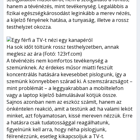
hanem a tévénézés, mint tevékenység. Legalábbis a
fizikai egészségkárosodást leginkább a merev nézés,
a kijelző fényének hatása, a tunyaság, illetve a rossz
testhelyzet okozza.
Ha sok időt töltünk rossz testhelyzetben, annak
meglesz az ára (Fotó: 123rf.com)
A tévénézés nem komfortos tevékenység a
szemünknek. Az érdekes műsor miatti feszült
koncentrálás hatására kevesebbet pislogunk, így a
szemünk könnyebben szárad ki. A szemszárazságot –
mint problémát – a leggyakrabban a mobiltelefon
vagy a laptop kijelző bámulásával kötjük össze.
Sajnos azonban nem az eszköz számít, hanem az
önkéntelen reakció, amit a testünk ad: ha valami leköt
minket, azt folyamatosan, kissé mereven nézzük. Erre
a hatásra csak tudatossággal reagálhatunk,
figyelnünk kell arra, hogy néha pislogjunk,
félrenézzünk, esetleg kikapcsoljuk a TV-t.