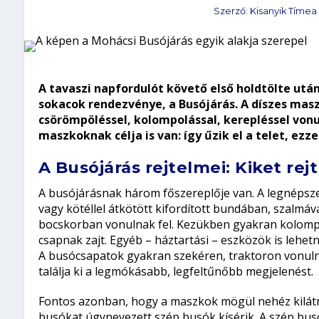
Szerző:
Kisanyik Tímea
A tavaszi napfordulót követő első holdtölte ut
sokacok rendezvénye, a
Busójárás
. A díszes mas
csörömpöléssel, kolompolással, kerepléssel vonu
maszkoknak célja is van: így űzik el a telet, ezze
A
Busójárás
rejtelmei: Kiket rej
A busójárásnak három főszereplője van. A legnépsze
vagy kötéllel átkötött kifordított bundában, szalmá
bocskorban vonulnak fel. Kezükben gyakran kolompo
csapnak zajt. Egyéb – háztartási – eszközök is lehet
A busócsapatok gyakran szekéren, traktoron vonulna
találja ki a legmókásabb, legfeltűnőbb megjelenést.
Fontos azonban, hogy a maszkok mögül nehéz kilátn
busókat úgynevezett szép busók kísérik. A szép busó