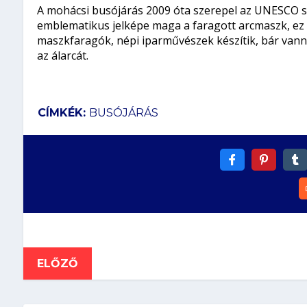
A mohácsi busójárás 2009 óta szerepel az UNESCO sze
emblematikus jelképe maga a faragott arcmaszk, ez v
maszkfaragók, népi iparművészek készítik, bár vanna
az álarcát.
CÍMKÉK:
BUSÓJÁRÁS
ELŐZŐ