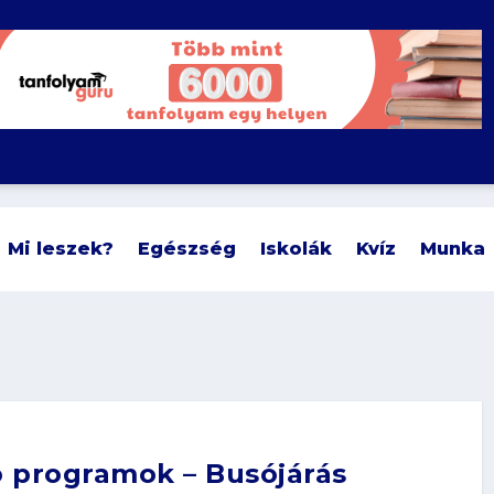
Mi leszek?
Egészség
Iskolák
Kvíz
Munka
ó programok – Busójárás