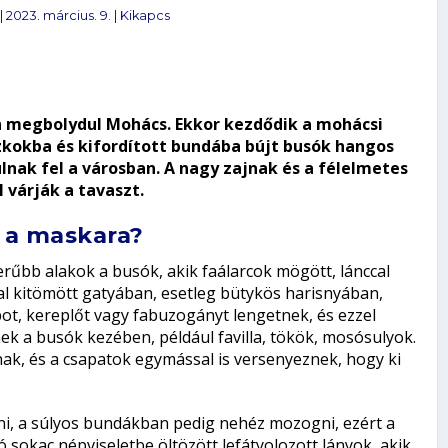
|
2023. március. 9.
|
Kikapcs
án megbolydul Mohács. Ekkor kezdődik a mohácsi
zkokba és kifordított bundába bújt busók hangos
lnak fel a városban. A nagy zajnak és a félelmetes
l várják a tavaszt.
t a maskara?
rűbb alakok a busók, akik faálarcok mögött, lánccal
val kitömött gatyában, esetleg bütykös harisnyában,
t, kereplőt vagy fabuzogányt lengetnek, és ezzel
nek a busók kezében, például favilla, tökök, mosósulyok.
k, és a csapatok egymással is versenyeznek, hogy ki
i, a súlyos bundákban pedig nehéz mozogni, ezért a
 sokac népviseletbe öltözött lefátyolozott lányok, akik