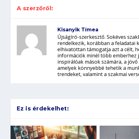
A szerzőről:
Kisanyik Tímea
Újságíró-szerkesztő. Sokéves szak
rendelkezik, korábban a feladatai 
elhivatottan támogatja azt a célt,
információk minél több emberhez ju
inspirálóak mások számára, a jövő o
amelyek könnyebbé tehetik a munk
trendeket, valamint a szakmai ver
Ez is érdekelhet: