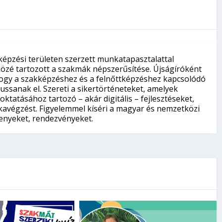
képzési területen szerzett munkatapasztalattal
közé tartozott a szakmák népszerűsítése. Újságíróként
 hogy a szakképzéshez és a felnőttképzéshez kapcsolódó
ssanak el. Szereti a sikertörténeteket, amelyek
ktatásához tartozó – akár digitális – fejlesztéseket,
avégzést. Figyelemmel kíséri a magyar és nemzetközi
senyeket, rendezvényeket.