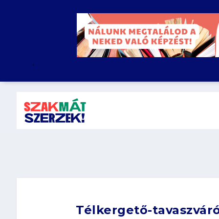
.
Télkergető-tavaszvár