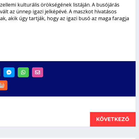
llemi kulturális örökségének listáján. A busójárás
ált az ünnep igazi jelképévé. A maszkot hivatásos
k, akik úgy tartják, hogy az igazi busó az maga faragja
KÖVETKEZŐ