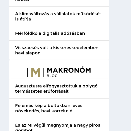
A klímaváltozás a vállalatok működését
is átírja
Mérföldkő a digitális adózásban
Visszaesés volt a kiskereskedelemben
havi alapon
Augusztusra elfogyasztottuk a bolygó
természetes erőforrásait
Felemás kép a boltokban: éves
növekedés, havi korrekció
És az MI végül megnyomja a nagy piros
gombot