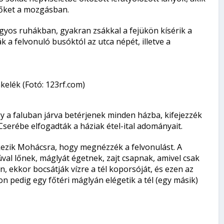
 őket a mozgásban.
gyos ruhákban, gyakran zsákkal a fejükön kísérik a
 a felvonuló busóktól az utca népét, illetve a
kelék (Fotó: 123rf.com)
gy a faluban járva betérjenek minden házba, kifejezzék
. Cserébe elfogadták a háziak étel-ital adományait.
kezik Mohácsra, hogy megnézzék a felvonulást. A
val lőnek, máglyát égetnek, zajt csapnak, amivel csak
 ekkor bocsátják vízre a tél koporsóját, és ezen az
n pedig egy főtéri máglyán elégetik a tél (egy másik)