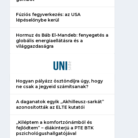
Fúziós fegyverkezés: az USA
lépéselőnybe kerül
Hormuz és Báb El-Mandeb: fenyegetés a
globális energiaellátásra és a
világgazdaságra
Több módosítást is javasol a
Hogyan készíts A
PSZ a szakképzés
önéletrajzot? Így
szabályozásában
az esélyedet az ál
Hogyan pályázz ösztöndíjra úgy, hogy
ne csak a jegyeid számítsanak?
A daganatok egyik „Akhilleusz-sarkát”
azonosították az ELTE kutatói
„Kiléptem a komfortzónámból és
fejlődtem” – diákinterjú a PTE BTK
pszichológushallgatójával