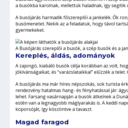
a busókba karolnak, mellettük haladnak, így segítik
A busójárás harmadik főszereplői a jankelék. Ők ron
busómenetet. Nekik az a feladatuk, hogy távol tartsák
gyermekeket.
A Busójárás szereplői a busók, a szép busók és a jan
Kereplés, áldás, adományok
A zajongó, kiabáló busók célja korábban az volt, ho
jókívánságaikat, és “varázslataikkal” elűzzék a telet
A busójárás ma már híres népszokás, sok turista ér
rendezvény hatalmas hang- és fényhatással jár: ágyú
lehet. Farsang vasárnapján a busók átkelnek a Dunán,
estén van a legnagyobb máglyarakás is. A keddi napo
koporsóját, így köszöntve a tavaszt.
Magad faragod