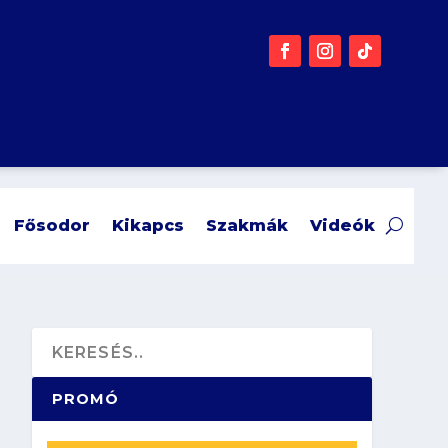
Fősodor
Kikapcs
Szakmák
Videók
PROMÓ