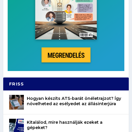
FRISS
Hogyan készíts ATS-barát önéletrajzot? Így
növelheted az esélyedet az állásinterjúra
Kitalálod, mire használják ezeket a
gépeket?