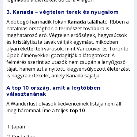
3. Kanada – végtelen terek és nyugalom
A dobogó harmadik fokán
Kanada
található. Rbben a
hatalmas országban a természet továbbra is
meghatározó erő. Végtelen erdőségek, hegycsúcsok
és kristálytiszta tavak váltják egymást, miközben
olyan élettel teli városok, mint Vancouver és Toronto,
újabb élményekkel gazdagítják a látogatókat. A
felmérés szerint az utazók nem csupán a lenyűgöző
tájat, hanem azt a nyitott, kiegyensúlyozott életérzést
is nagyra értékelik, amely Kanada sajátja.
A top 10 ország, amit a legtöbben
választanának
A Wanderlust olvasók kedvenceinek listája nem áll
meg háromnál. Íme a teljes
top 10
Japán
Costa Rica