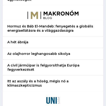
Hormuz és Báb El-Mandeb: fenyegetés a globális
energiaellátásra és a világgazdaságra
A hét ábrája
Az olajhorror leghangosabb sikolya
A civil járműipar is felgyorsíthatja Európa
fegyverkezését
Itt az aszály és a hőség, mégis nő a
klímaszkepticizmus