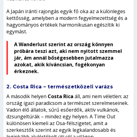
A Japán iránti rajongás egyik fő oka az a különleges
kettősség, amelyben a modern fegyelmezettség és a
hagyományos értékek harmonikusan egészítik ki
egymást.
A Wanderlust szerint az ország könnyen
próbára teszi azt, aki nem nyitott szemmel
jár, ám annál bőségesebben jutalmazza
azokat, akik kíváncsian, fogékonyan
érkeznek.
2. Costa Rica – természetközeli varázs
A második helyen
Costa Rica
áll, ami nem véletlen: az
ország igazi paradicsom a természet szerelmeseinek.
Vadon élő állatok, sűrű esőerdők, aktív vulkánok,
dzsungeltúrák – mindez egy helyen. A Time Out
különösen kiemeli az Osa-félszigetet, amit a
szerkesztők szerint az egyik legkalandosabb és
leginkább alulértékelt úti cél a világon.