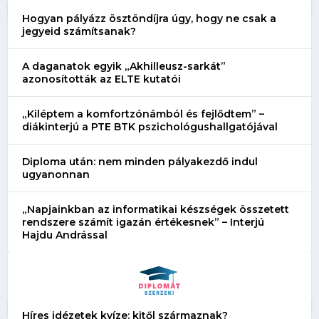
Hogyan pályázz ösztöndíjra úgy, hogy ne csak a
jegyeid számítsanak?
A daganatok egyik „Akhilleusz-sarkát”
azonosították az ELTE kutatói
„Kiléptem a komfortzónámból és fejlődtem” –
diákinterjú a PTE BTK pszichológushallgatójával
Diploma után: nem minden pályakezdő indul
ugyanonnan
„Napjainkban az informatikai készségek összetett
rendszere számít igazán értékesnek” – Interjú
Hajdu Andrással
Híres idézetek kvíze: kitől származnak?