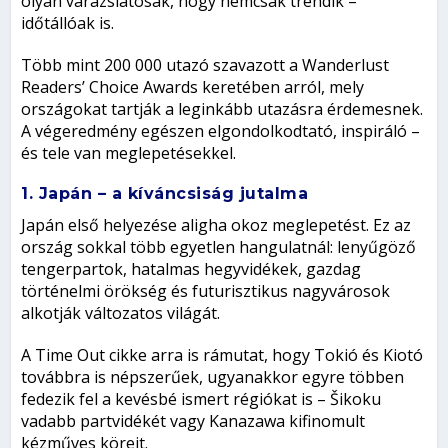
olyan varázslatosak, hogy nemcsak trendik –
időtállóak is.
Több mint 200 000 utazó szavazott a Wanderlust
Readers’ Choice Awards keretében arról, mely
országokat tartják a leginkább utazásra érdemesnek.
A végeredmény egészen elgondolkodtató, inspiráló –
és tele van meglepetésekkel.
1. Japán – a kíváncsiság jutalma
Japán első helyezése aligha okoz meglepetést. Ez az
ország sokkal több egyetlen hangulatnál: lenyűgöző
tengerpartok, hatalmas hegyvidékek, gazdag
történelmi örökség és futurisztikus nagyvárosok
alkotják változatos világát.
A Time Out cikke arra is rámutat, hogy Tokió és Kiotó
továbbra is népszerűek, ugyanakkor egyre többen
fedezik fel a kevésbé ismert régiókat is – Šikoku
vadabb partvidékét vagy Kanazawa kifinomult
kézműves köreit.