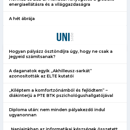
energiaellátásra és a világgazdaságra
A hét ábrája
Hogyan pályázz ösztöndíjra úgy, hogy ne csak a
jegyeid számítsanak?
A daganatok egyik „Akhilleusz-sarkát”
azonosították az ELTE kutatói
„Kiléptem a komfortzónámból és fejlődtem” –
diákinterjú a PTE BTK pszichológushallgatójával
Diploma után: nem minden pályakezdő indul
ugyanonnan
„Napjainkban az informatikai készségek összetett