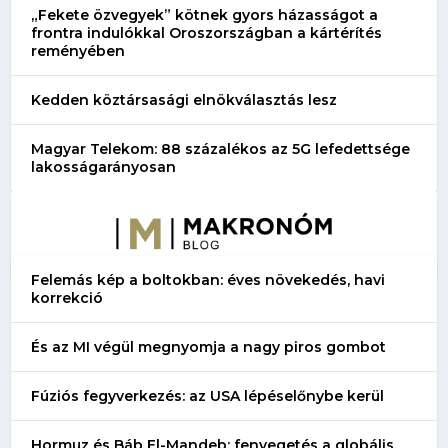
„Fekete özvegyek” kötnek gyors házasságot a
frontra indulókkal Oroszországban a kártérítés
reményében
Kedden köztársasági elnökválasztás lesz
Magyar Telekom: 88 százalékos az 5G lefedettsége
lakosságarányosan
Felemás kép a boltokban: éves növekedés, havi
korrekció
És az MI végül megnyomja a nagy piros gombot
Fúziós fegyverkezés: az USA lépéselőnybe kerül
Hormuz és Báb El-Mandeb: fenyegetés a globális