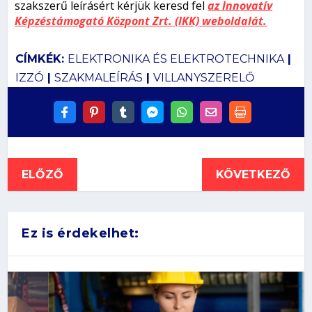
szakszerű leírásért kérjük keresd fel
az Innovatív
Képzéstámogató Központ Zrt. (IKK) weboldalát.
CÍMKÉK:
ELEKTRONIKA ÉS ELEKTROTECHNIKA
|
IZZÓ
|
SZAKMALEÍRÁS
|
VILLANYSZERELŐ
ELŐZŐ
KÖVETKEZŐ
Ez is érdekelhet: