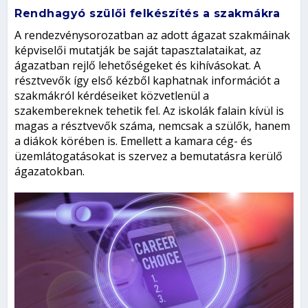
Rendhagyó szülői felkészítés a szakmákra
A rendezvénysorozatban az adott ágazat szakmáinak
képviselői mutatják be saját tapasztalataikat, az
ágazatban rejlő lehetőségeket és kihívásokat. A
résztvevők így első kézből kaphatnak információt a
szakmákról kérdéseiket közvetlenül a
szakembereknek tehetik fel. Az iskolák falain kívül is
magas a résztvevők száma, nemcsak a szülők, hanem
a diákok körében is. Emellett a kamara cég- és
üzemlátogatásokat is szervez a bemutatásra kerülő
ágazatokban.