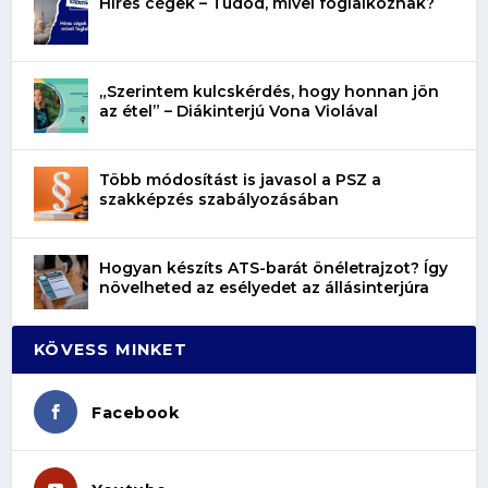
Híres cégek – Tudod, mivel foglalkoznak?
„Szerintem kulcskérdés, hogy honnan jön
az étel” – Diákinterjú Vona Violával
Több módosítást is javasol a PSZ a
szakképzés szabályozásában
Hogyan készíts ATS-barát önéletrajzot? Így
növelheted az esélyedet az állásinterjúra
KÖVESS MINKET
Facebook