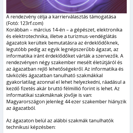
A rendezvény célja a karrierválasztás támogatása
(Fotó: 123rf.com)
Korábban – március 14-én – a gépészet, elektronika
és elektrotechnika, illetve a turizmus-vendéglátás
ágazatok kerültek bemutatásra az érdeklődőknek,
legutóbb pedig az egyik legnépszerűbb ágazat, az
informatika iránt érdeklődőket várták a szervezők. A
rendezvényen négy szakember mesélt életútjáról és
az ágazatban rejlő lehetőségekről. Az informatika és
távközlés ágazatban tanulható szakmákkal
gyakorlatilag azonnal el lehet helyezkedni, ráadásul a
kezdő fizetés akár bruttó félmillió forint is lehet. Az
informatikai szakmáknak jövője is van:
Magyarországon jelenleg 44 ezer szakember hiányzik
az ágazatból.
Az ágazaton belül az alábbi szakmák tanulhatók
technikusi képzésben: