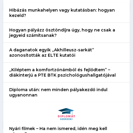
Hibázás munkahelyen vagy kutatásban: hogyan
kezeld?
Hogyan pályázz ösztöndíjra úgy, hogy ne csak a
jegyeid számítsanak?
A daganatok egyik „Akhilleusz-sarkát”
azonosították az ELTE kutatói
„Kiléptem a komfortzónámból és fejlődtem” –
diákinterjú a PTE BTK pszichológushallgatójával
Diploma után: nem minden pályakezdő indul
ugyanonnan
Nyári filmek – Ha nem ismered, idén meg kell