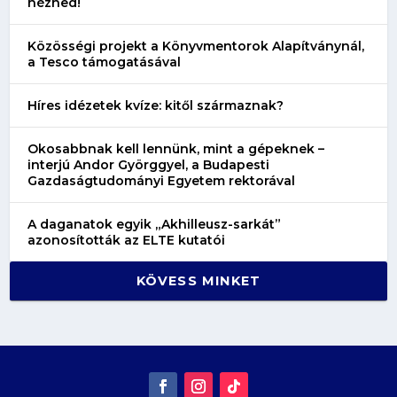
nézned!
Közösségi projekt a Könyvmentorok Alapítványnál,
a Tesco támogatásával
Híres idézetek kvíze: kitől származnak?
Okosabbnak kell lennünk, mint a gépeknek –
interjú Andor Györggyel, a Budapesti
Gazdaságtudományi Egyetem rektorával
A daganatok egyik „Akhilleusz-sarkát”
azonosították az ELTE kutatói
KÖVESS MINKET