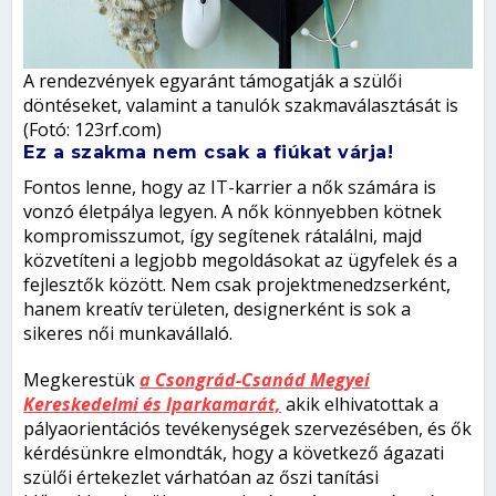
A rendezvények egyaránt támogatják a szülői
döntéseket, valamint a tanulók szakmaválasztását is
(Fotó: 123rf.com)
Ez a szakma nem csak a fiúkat várja!
Fontos lenne, hogy az IT-karrier a nők számára is
vonzó életpálya legyen. A nők könnyebben kötnek
kompromisszumot, így segítenek rátalálni, majd
közvetíteni a legjobb megoldásokat az ügyfelek és a
fejlesztők között. Nem csak projektmenedzserként,
hanem kreatív területen, designerként is sok a
sikeres női munkavállaló.
Megkerestük
a Csongrád-Csanád Megyei
Kereskedelmi és Iparkamarát,
akik elhivatottak a
pályaorientációs tevékenységek szervezésében, és ők
kérdésünkre elmondták, hogy a következő ágazati
szülői értekezlet várhatóan az őszi tanítási