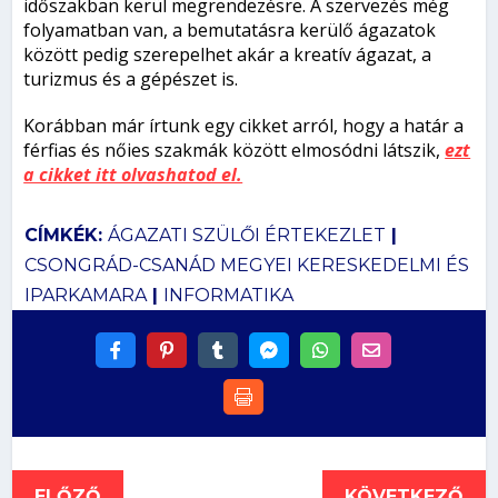
időszakban kerül megrendezésre. A szervezés még
folyamatban van, a bemutatásra kerülő ágazatok
között pedig szerepelhet akár a kreatív ágazat, a
turizmus és a gépészet is.
Korábban már írtunk egy cikket arról, hogy a határ a
férfias és nőies szakmák között elmosódni látszik,
ezt
a cikket itt olvashatod el.
CÍMKÉK:
ÁGAZATI SZÜLŐI ÉRTEKEZLET
|
CSONGRÁD-CSANÁD MEGYEI KERESKEDELMI ÉS
IPARKAMARA
|
INFORMATIKA
ELŐZŐ
KÖVETKEZŐ