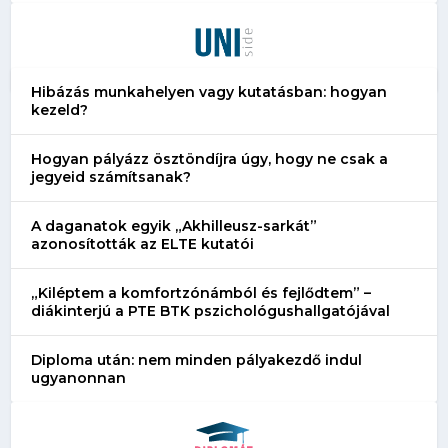
Hibázás munkahelyen vagy kutatásban: hogyan
kezeld?
Hogyan pályázz ösztöndíjra úgy, hogy ne csak a
jegyeid számítsanak?
A daganatok egyik „Akhilleusz-sarkát”
azonosították az ELTE kutatói
„Kiléptem a komfortzónámból és fejlődtem” –
diákinterjú a PTE BTK pszichológushallgatójával
Diploma után: nem minden pályakezdő indul
ugyanonnan