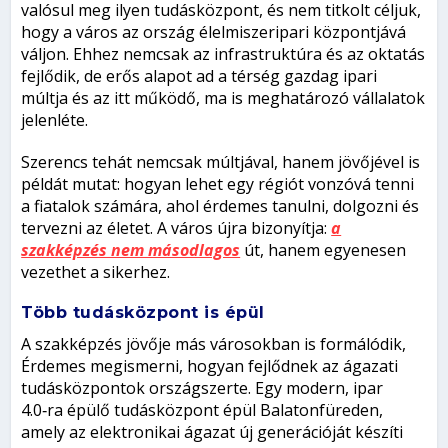
valósul meg ilyen tudásközpont, és nem titkolt céljuk,
hogy a város az ország élelmiszeripari központjává
váljon. Ehhez nemcsak az infrastruktúra és az oktatás
fejlődik, de erős alapot ad a térség gazdag ipari
múltja és az itt működő, ma is meghatározó vállalatok
jelenléte.
Szerencs tehát nemcsak múltjával, hanem jövőjével is
példát mutat: hogyan lehet egy régiót vonzóvá tenni
a fiatalok számára, ahol érdemes tanulni, dolgozni és
tervezni az életet. A város újra bizonyítja:
a
szakképzés nem másodlagos
út, hanem egyenesen
vezethet a sikerhez.
Több tudásközpont is épül
A szakképzés jövője más városokban is formálódik,
Érdemes megismerni, hogyan fejlődnek az ágazati
tudásközpontok országszerte. Egy modern, ipar
4.0‑ra épülő tudásközpont épül Balatonfüreden,
amely az elektronikai ágazat új generációját készíti