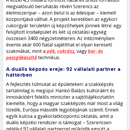
megvalósuló beruházás révén Szerencs az
élelmiszeripar – azon belül is az édesipar – kiemelt
központjává válhat. A projekt keretében az egykori
cukorgyár területén új képzőhelyek jönnek létre: egy
felújított irodaépület és két új oktatási egység
összesen 3400 négyzetméteren. Az intézményben
évente akár 600 fiatal sajátíthat el olyan keresett
szakmákat, mint a
pék
,
cukrász
, vagy
bor- és
pezsgőkészítő
technikus.
A duális képzés ereje: 92 vállalati partner a
háttérben
A fejlesztés túlmutat az épületeken: a szakképzés
tartalmilag is megújul. Hankó Balázs kultúráért és
innovációért felelős miniszter a sajtótájékoztatón
kiemelte, hogy a magyar szakképzés már most a világ
tizedik, Európa második legjobbjának számít. Ennek
egyik kulcsa a gyakorlatközpontú oktatás, amit a
duális képzési rendszer is támogat – Szerencsen
például 92 vállalati partnerrel működik együtt a