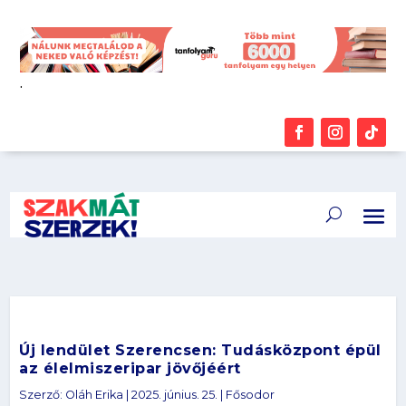
.
Új lendület Szerencsen: Tudásközpont épül
az élelmiszeripar jövőjéért
Szerző:
Oláh Erika
|
2025. június. 25.
|
Fősodor