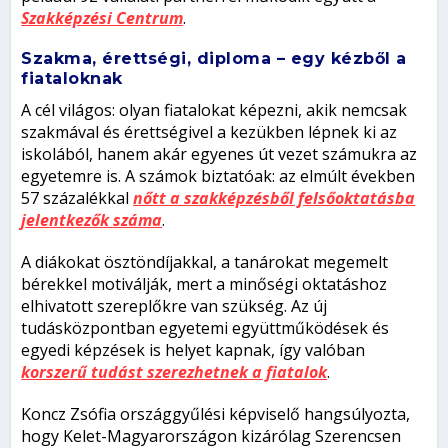
Szakképzési Centrum
.
Szakma, érettségi, diploma – egy kézből a
fiataloknak
A cél világos: olyan fiatalokat képezni, akik nemcsak
szakmával és érettségivel a kezükben lépnek ki az
iskolából, hanem akár egyenes út vezet számukra az
egyetemre is. A számok biztatóak: az elmúlt években
57 százalékkal
nőtt a szakképzésből felsőoktatásba
jelentkezők száma
.
A diákokat ösztöndíjakkal, a tanárokat megemelt
bérekkel motiválják, mert a minőségi oktatáshoz
elhivatott szereplőkre van szükség. Az új
tudásközpontban egyetemi együttműködések és
egyedi képzések is helyet kapnak, így valóban
korszerű tudást szerezhetnek a fiatalok
.
Koncz Zsófia országgyűlési képviselő hangsúlyozta,
hogy Kelet-Magyarországon kizárólag Szerencsen