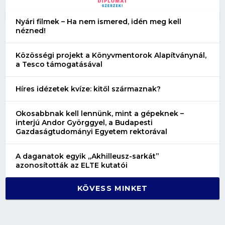
Nyári filmek – Ha nem ismered, idén meg kell
nézned!
Közösségi projekt a Könyvmentorok Alapítványnál,
a Tesco támogatásával
Híres idézetek kvíze: kitől származnak?
Okosabbnak kell lennünk, mint a gépeknek –
interjú Andor Györggyel, a Budapesti
Gazdaságtudományi Egyetem rektorával
A daganatok egyik „Akhilleusz-sarkát”
azonosították az ELTE kutatói
KÖVESS MINKET