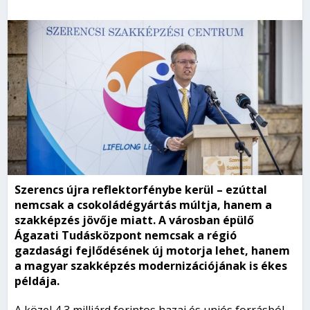
Szerencs újra reflektorfénybe kerül – ezúttal
nemcsak a csokoládégyártás múltja, hanem a
szakképzés jövője miatt. A városban épülő
Ágazati Tudásközpont nemcsak a régió
gazdasági fejlődésének új motorja lehet, hanem
a magyar szakképzés modernizációjának is ékes
példája.
A közel 4,3 milliárd forintos hazai és uniós forrásból