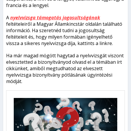
francia és a lengyel.
A
nyelvvizsga támogatás jogosultságának
feltételeiről a Magyar Államkincstár oldalán található
információ. Ha szeretnéd tudni a jogosultság
feltételeit és, hogy milyen formában igényelhető
vissza a sikeres nyelvvizsga díja, kattints a linkre.
Ha már magad mögött hagytad a nyelvvizsgát viszont
elvesztetted a bizonyítványod olvasd el a témában írt
cikkünket, amiből megtudhatod az elveszett
nyelvvizsga bizonyítvány pótlásának ügyintézési
módját.