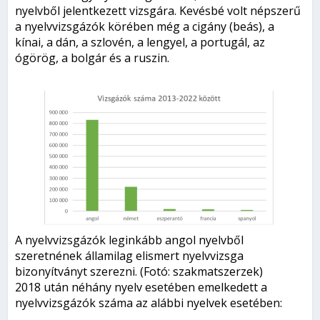
nyelvből jelentkezett vizsgára. Kevésbé volt népszerű
a nyelvvizsgázók körében még a cigány (beás), a
kínai, a dán, a szlovén, a lengyel, a portugál, az
ógörög, a bolgár és a ruszin.
A nyelvvizsgázók leginkább angol nyelvből
szeretnének államilag elismert nyelvvizsga
bizonyítványt szerezni. (Fotó: szakmatszerzek)
2018 után néhány nyelv esetében emelkedett a
nyelvvizsgázók száma az alábbi nyelvek esetében: