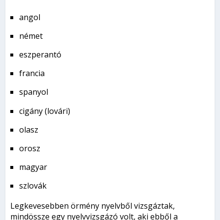
angol
német
eszperantó
francia
spanyol
cigány (lovári)
olasz
orosz
magyar
szlovák
Legkevesebben örmény nyelvből vizsgáztak,
mindössze egy nyelvvizsgázó volt, aki ebből a