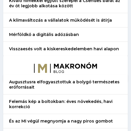
Kiváló filmekkel együtt szerepel a Csendes barát az
év öt legjobb alkotása között
A klímaváltozás a vállalatok működését is átírja
Mérföldkő a digitális adózásban
Visszaesés volt a kiskereskedelemben havi alapon
Augusztusra elfogyasztottuk a bolygó természetes
erőforrásait
Felemás kép a boltokban: éves növekedés, havi
korrekció
És az MI végül megnyomja a nagy piros gombot