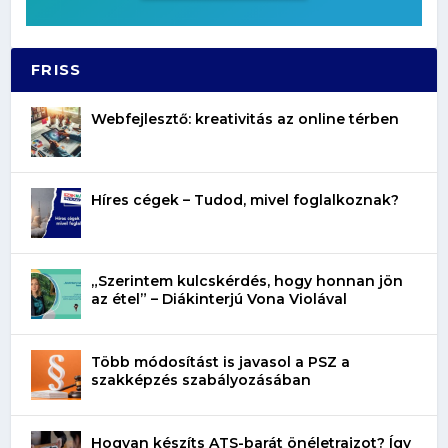
FRISS
Webfejlesztő: kreativitás az online térben
Híres cégek – Tudod, mivel foglalkoznak?
„Szerintem kulcskérdés, hogy honnan jön
az étel” – Diákinterjú Vona Violával
Több módosítást is javasol a PSZ a
szakképzés szabályozásában
Hogyan készíts ATS-barát önéletrajzot? Így