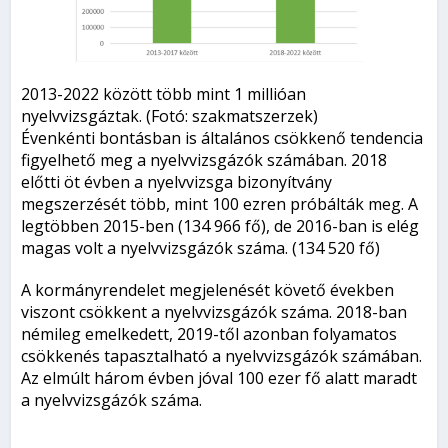
2013-2022 között több mint 1 millióan
nyelvvizsgáztak. (Fotó: szakmatszerzek)
Évenkénti bontásban is általános csökkenő tendencia
figyelhető meg a nyelvvizsgázók számában. 2018
előtti öt évben a nyelvvizsga bizonyítvány
megszerzését több, mint 100 ezren próbálták meg. A
legtöbben 2015-ben (134 966 fő), de 2016-ban is elég
magas volt a nyelvvizsgázók száma. (134 520 fő)
A kormányrendelet megjelenését követő években
viszont csökkent a nyelvvizsgázók száma. 2018-ban
némileg emelkedett, 2019-től azonban folyamatos
csökkenés tapasztalható a nyelvvizsgázók számában.
Az elmúlt három évben jóval 100 ezer fő alatt maradt
a nyelvvizsgázók száma.