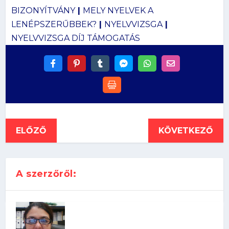
BIZONYÍTVÁNY
|
MELY NYELVEK A
LENÉPSZERŰBBEK?
|
NYELVVIZSGA
|
NYELVVIZSGA DÍJ TÁMOGATÁS
ELŐZŐ
KÖVETKEZŐ
A szerzőről: