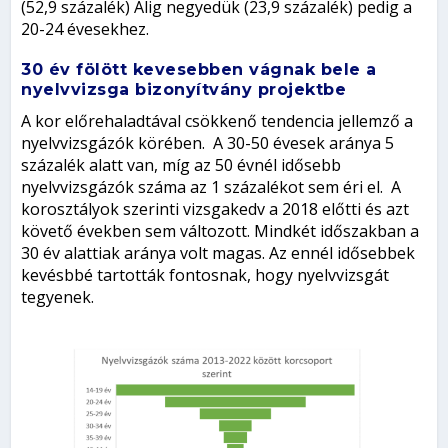
(52,9 százalék) Alig negyedük (23,9 százalék) pedig a
20-24 évesekhez.
30 év fölött kevesebben vágnak bele a
nyelvvizsga bizonyítvány projektbe
A kor előrehaladtával csökkenő tendencia jellemző a
nyelvvizsgázók körében. A 30-50 évesek aránya 5
százalék alatt van, míg az 50 évnél idősebb
nyelvvizsgázók száma az 1 százalékot sem éri el. A
korosztályok szerinti vizsgakedv a 2018 előtti és azt
követő években sem változott. Mindkét időszakban a
30 év alattiak aránya volt magas. Az ennél idősebbek
kevésbbé tartották fontosnak, hogy nyelvvizsgát
tegyenek.