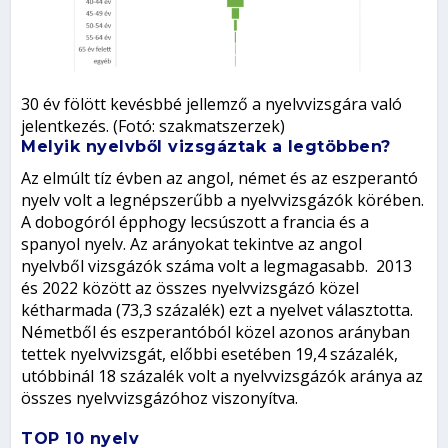
30 év fölött kevésbbé jellemző a nyelvvizsgára való
jelentkezés. (Fotó: szakmatszerzek)
Melyik nyelvből vizsgáztak a legtöbben?
Az elmúlt tíz évben az angol, német és az eszperantó
nyelv volt a legnépszerűbb a nyelvvizsgázók körében.
A dobogóról épphogy lecsúszott a francia és a
spanyol nyelv. Az arányokat tekintve az angol
nyelvből vizsgázók száma volt a legmagasabb. 2013
és 2022 között az összes nyelvvizsgázó közel
kétharmada (73,3 százalék) ezt a nyelvet választotta.
Németből és eszperantóból közel azonos arányban
tettek nyelvvizsgát, előbbi esetében 19,4 százalék,
utóbbinál 18 százalék volt a nyelvvizsgázók aránya az
összes nyelvvizsgázóhoz viszonyítva.
TOP 10 nyelv