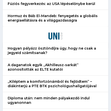
Fúziós fegyverkezés: az USA lépéselőnybe kerül
Hormuz és Báb El-Mandeb: fenyegetés a globális
energiaellátásra és a világgazdaságra
Hogyan pályázz ösztöndíjra úgy, hogy ne csak a
jegyeid számítsanak?
A daganatok egyik „Akhilleusz-sarkát”
azonosították az ELTE kutatói
„Kiléptem a komfortzónámból és fejlődtem” –
diákinterjú a PTE BTK pszichológushallgatójával
Diploma után: nem minden pályakezdő indul
ugyanonnan