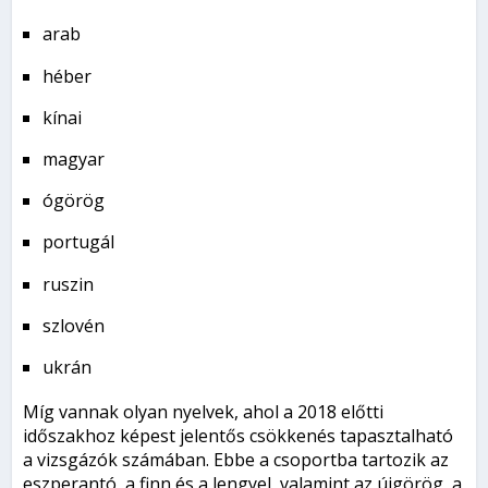
arab
héber
kínai
magyar
ógörög
portugál
ruszin
szlovén
ukrán
Míg vannak olyan nyelvek, ahol a 2018 előtti
időszakhoz képest jelentős csökkenés tapasztalható
a vizsgázók számában. Ebbe a csoportba tartozik az
eszperantó, a finn és a lengyel, valamint az újgörög, a