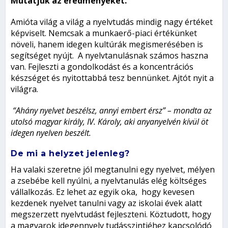
Mutatjuk az eredményeket.
Amióta világ a világ a nyelvtudás mindig nagy értéket
képviselt. Nemcsak a munkaerő-piaci értékünket
növeli, hanem idegen kultúrák megismerésében is
segítséget nyújt. A nyelvtanulásnak számos haszna
van. Fejleszti a gondolkodást és a koncentrációs
készséget és nyitottabbá tesz bennünket. Ajtót nyit a
világra.
“Ahány nyelvet beszélsz, annyi embert érsz” – mondta az
utolsó magyar király, IV. Károly, aki anyanyelvén kívül öt
idegen nyelven beszélt.
De mi a helyzet jelenleg?
Ha valaki szeretne jól megtanulni egy nyelvet, mélyen
a zsebébe kell nyúlni, a nyelvtanulás elég költséges
vállalkozás. Ez lehet az egyik oka, hogy kevesen
kezdenek nyelvet tanulni vagy az iskolai évek alatt
megszerzett nyelvtudást fejleszteni. Köztudott, hogy
a magyarok idegennyelv tudásszintjéhez kapcsolódó