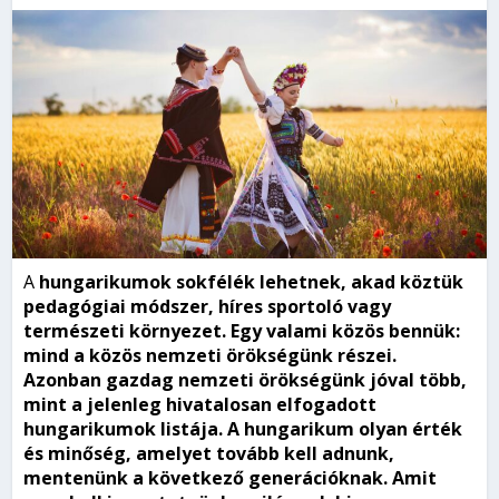
A
hungarikumok sokfélék lehetnek, akad köztük
pedagógiai módszer, híres sportoló vagy
természeti környezet. Egy valami közös bennük:
mind a közös nemzeti örökségünk részei.
Azonban gazdag nemzeti örökségünk jóval több,
mint a jelenleg hivatalosan elfogadott
hungarikumok listája. A hungarikum olyan érték
és minőség, amelyet tovább kell adnunk,
mentenünk a következő generációknak. Amit