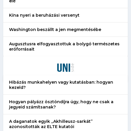
elé
Kína nyeri a beruházási versenyt
Washington beszállt a jen megmentésébe
Augusztusra elfogyasztottuk a bolygó természetes
erőforrásait
Hibázás munkahelyen vagy kutatásban: hogyan
kezeld?
Hogyan pályázz ösztöndíjra úgy, hogy ne csak a
jegyeid számítsanak?
A daganatok egyik „Akhilleusz-sarkát”
azonosították az ELTE kutatói