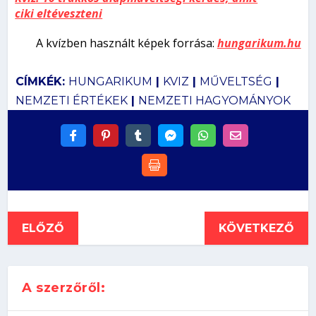
ciki eltéveszteni
A kvízben használt képek forrása:
hungarikum.hu
CÍMKÉK:
HUNGARIKUM
|
KVIZ
|
MŰVELTSÉG
|
NEMZETI ÉRTÉKEK
|
NEMZETI HAGYOMÁNYOK
ELŐZŐ
KÖVETKEZŐ
A szerzőről: