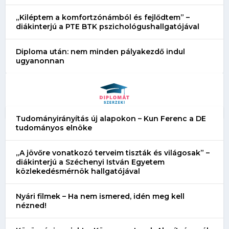
„Kiléptem a komfortzónámból és fejlődtem” –
diákinterjú a PTE BTK pszichológushallgatójával
Diploma után: nem minden pályakezdő indul
ugyanonnan
Tudományirányítás új alapokon – Kun Ferenc a DE
tudományos elnöke
„A jövőre vonatkozó terveim tiszták és világosak” –
diákinterjú a Széchenyi István Egyetem
közlekedésmérnök hallgatójával
Nyári filmek – Ha nem ismered, idén meg kell
nézned!