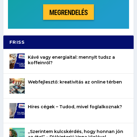
FRISS
Kávé vagy energiaital: mennyit tudsz a
koffeinről?
Webfejlesztő: kreativitás az online térben
Híres cégek – Tudod, mivel foglalkoznak?
„Szerintem kulcskérdés, hogy honnan jön
az étel” – Diákinterjú Vona Violával