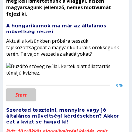
meg kell ismertetnünk a világgal, hiszen
magyarságunk jellemző, nemes motívumát
fejezi ki.
A hungarikumok ma már az általános
műveltség részei
Aktuális kvízünkben próbára tesszük
tájékozottságodat a magyar kulturális örökségünk
terén. Te vajon veszed az akadályokat?
0 %
Start
Szereted tesztelni, mennyire vagy jó
általános műveltségi kérdésekben? Akkor
ezt a kvízt se hagyd ki!
Kvíz: 10 trükkös alapműveltségi kérdés, amit