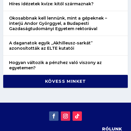
Híres idézetek kvíze: kitől származnak?
Okosabbnak kell lennünk, mint a gépeknek –
interjú Andor Györggyel, a Budapesti
Gazdaságtudományi Egyetem rektorával
A daganatok egyik „Akhilleusz-sarkát”
azonosították az ELTE kutatói
Hogyan változik a pénzhez való viszony az
egyetemen?
KÖVESS MINKET
RÓLUNK