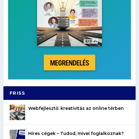
FRISS
Webfejlesztő: kreativitás az online térben
Híres cégek – Tudod, mivel foglalkoznak?