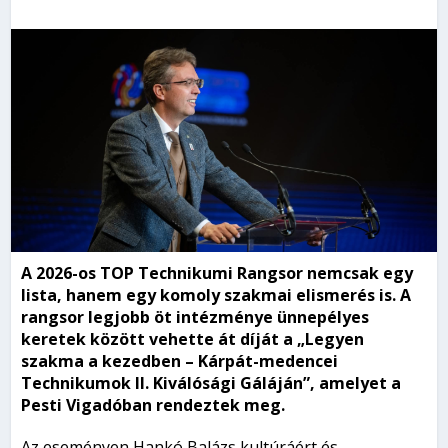
A 2026-os TOP Technikumi Rangsor nemcsak egy
lista, hanem egy komoly szakmai elismerés is. A
rangsor legjobb öt intézménye ünnepélyes
keretek között vehette át díját a „Legyen
szakma a kezedben – Kárpát-medencei
Technikumok II. Kiválósági Gáláján”, amelyet a
Pesti Vigadóban rendeztek meg.
Az eseményen Hankó Balázs kultúráért és