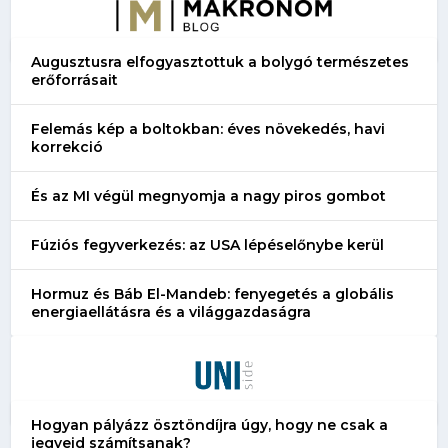
Augusztusra elfogyasztottuk a bolygó természetes
erőforrásait
Felemás kép a boltokban: éves növekedés, havi
korrekció
És az MI végül megnyomja a nagy piros gombot
Fúziós fegyverkezés: az USA lépéselőnybe kerül
Hormuz és Báb El-Mandeb: fenyegetés a globális
energiaellátásra és a világgazdaságra
Hogyan pályázz ösztöndíjra úgy, hogy ne csak a
jegyeid számítsanak?