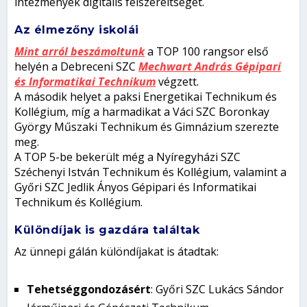
intézmények digitális felszereltségét.
Az élmezőny iskolái
Mint arról beszámoltunk
a TOP 100 rangsor első
helyén a Debreceni SZC
Mechwart András Gépipari
és Informatikai Technikum
végzett.
A második helyet a paksi Energetikai Technikum és
Kollégium, míg a harmadikat a Váci SZC Boronkay
György Műszaki Technikum és Gimnázium szerezte
meg.
A TOP 5-be bekerült még a Nyíregyházi SZC
Széchenyi István Technikum és Kollégium, valamint a
Győri SZC Jedlik Ányos Gépipari és Informatikai
Technikum és Kollégium.
Különdíjak is gazdára találtak
Az ünnepi gálán különdíjakat is átadtak:
Tehetséggondozásért
: Győri SZC Lukács Sándor