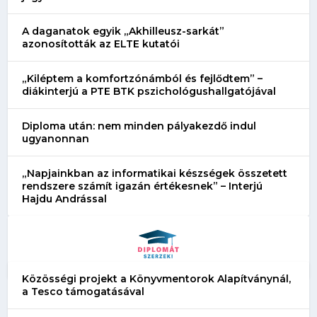
A daganatok egyik „Akhilleusz-sarkát”
azonosították az ELTE kutatói
„Kiléptem a komfortzónámból és fejlődtem” –
diákinterjú a PTE BTK pszichológushallgatójával
Diploma után: nem minden pályakezdő indul
ugyanonnan
„Napjainkban az informatikai készségek összetett
rendszere számít igazán értékesnek” – Interjú
Hajdu Andrással
Közösségi projekt a Könyvmentorok Alapítványnál,
a Tesco támogatásával