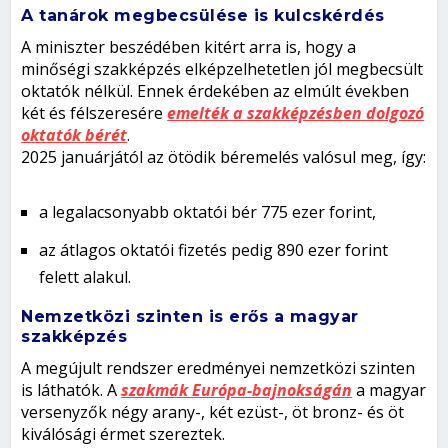
A tanárok megbecsülése is kulcskérdés
A miniszter beszédében kitért arra is, hogy a
minőségi szakképzés elképzelhetetlen jól megbecsült
oktatók nélkül. Ennek érdekében az elmúlt években
két és félszeresére
emelték a szakképzésben dolgozó
oktatók bérét
.
2025 januárjától az ötödik béremelés valósul meg, így:
a legalacsonyabb oktatói bér 775 ezer forint,
az átlagos oktatói fizetés pedig 890 ezer forint
felett alakul.
Nemzetközi szinten is erős a magyar
szakképzés
A megújult rendszer eredményei nemzetközi szinten
is láthatók. A
szakmák Európa-bajnokságán
a magyar
versenyzők négy arany-, két ezüst-, öt bronz- és öt
kiválósági érmet szereztek.