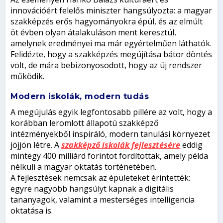
innovációért felelős miniszter hangsúlyozta: a magyar
szakképzés erős hagyományokra épül, és az elmúlt
öt évben olyan átalakuláson ment keresztül,
amelynek eredményei ma már egyértelműen láthatók.
Felidézte, hogy a szakképzés megújítása bátor döntés
volt, de mára bebizonyosodott, hogy az új rendszer
működik.
Modern iskolák, modern tudás
A megújulás egyik legfontosabb pillére az volt, hogy a
korábban leromlott állapotú szakképző
intézményekből inspiráló, modern tanulási környezet
jöjjön létre. A
szakképző iskolák fejlesztésére
eddig
mintegy 400 milliárd forintot fordítottak, amely példa
nélküli a magyar oktatás történetében.
A fejlesztések nemcsak az épületeket érintették:
egyre nagyobb hangsúlyt kapnak a digitális
tananyagok, valamint a mesterséges intelligencia
oktatása is.