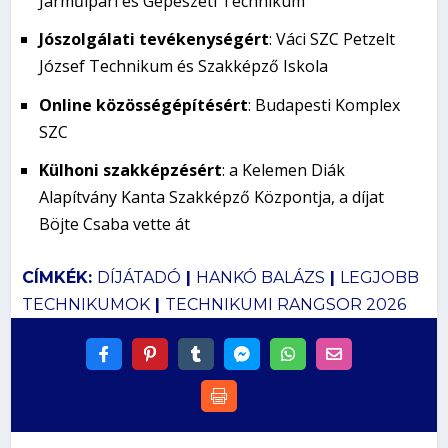
Járműipari és Gépészeti Technikum
Jószolgálati tevékenységért
: Váci SZC Petzelt
József Technikum és Szakképző Iskola
Online közösségépítésért
: Budapesti Komplex
SZC
Külhoni szakképzésért
: a Kelemen Diák
Alapítvány Kanta Szakképző Központja, a díjat
Böjte Csaba vette át
CÍMKÉK:
DÍJÁTADÓ
|
HANKÓ BALÁZS
|
LEGJOBB
TECHNIKUMOK
|
TECHNIKUMI RANGSOR 2026