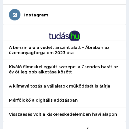
Instagram
A benzin ára a védett árszint alatt – Ábrában az
üzemanyagforgalom 2023 óta
Kiváló filmekkel együtt szerepel a Csendes barát az
év öt legjobb alkotása között
A klímaváltozás a vállalatok működését is átírja
Mérföldkő a digitális adózásban
Visszaesés volt a kiskereskedelemben havi alapon