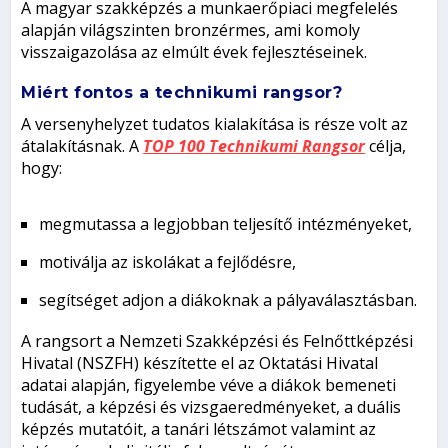
A magyar szakképzés a munkaerőpiaci megfelelés
alapján világszinten bronzérmes, ami komoly
visszaigazolása az elmúlt évek fejlesztéseinek.
Miért fontos a technikumi rangsor?
A versenyhelyzet tudatos kialakítása is része volt az
átalakításnak. A
TOP 100 Technikumi Rangsor
célja,
hogy:
megmutassa a legjobban teljesítő intézményeket,
motiválja az iskolákat a fejlődésre,
segítséget adjon a diákoknak a pályaválasztásban.
A rangsort a Nemzeti Szakképzési és Felnőttképzési
Hivatal (NSZFH) készítette el az Oktatási Hivatal
adatai alapján, figyelembe véve a diákok bemeneti
tudását, a képzési és vizsgaeredményeket, a duális
képzés mutatóit, a tanári létszámot valamint az