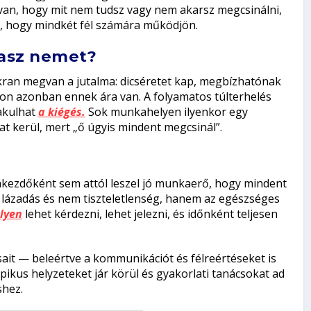
van, hogy mit nem tudsz vagy nem akarsz megcsinálni,
i, hogy mindkét fél számára működjön.
dasz nemet?
kran megvan a jutalma: dicséretet kap, megbízhatónak
ávon azonban ennek ára van. A folyamatos túlterhelés
lakulhat
a kiégés.
Sok munkahelyen ilyenkor egy
dat kerül, mert „ő úgyis mindent megcsinál”.
yakezdőként sem attól leszel jó munkaerő, hogy mindent
m lázadás és nem tiszteletlenség, hanem az egészséges
lyen
lehet kérdezni, lehet jelezni, és időnként teljesen
ait — beleértve a kommunikációt és félreértéseket is
pikus helyzeteket jár körül és gyakorlati tanácsokat ad
shez.