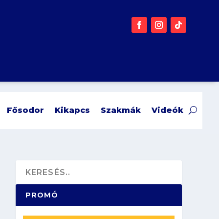
Fősodor
Kikapcs
Szakmák
Videók
PROMÓ