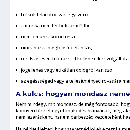
túl sok feladatod van egyszerre,
a munka nem fér bele az idődbe,
nem a munkaköröd része,
nincs hozzá megfelelő betanítás,
rendszeresen túlóráznod kellene ellenszolgáltatás
jogellenes vagy etikátlan dologról van szó,
az egészséged vagy a teljesítményed rovására me
A kulcs: hogyan mondasz neme
Nem mindegy, mit mondasz, de még fontosabb, hogyan
könnyen tűnhet együttműködés hiányának, még akkor
nem lezárásként, hanem párbeszéd kezdeteként has
Ha például jelzed, hogy szeretnéd jól elvégezni a mun