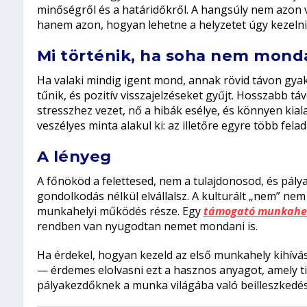
minőségről és a határidőkről. A hangsúly nem azon 
hanem azon, hogyan lehetne a helyzetet úgy kezeln
Mi történik, ha soha nem mon
Ha valaki mindig igent mond, annak rövid távon gya
tűnik, és pozitív visszajelzéseket gyűjt. Hosszabb t
stresszhez vezet, nő a hibák esélye, és könnyen kia
veszélyes minta alakul ki: az illetőre egyre több fela
A lényeg
A főnököd a felettesed, nem a tulajdonosod, és pál
gondolkodás nélkül elvállalsz. A kulturált „nem” ne
munkahelyi működés része. Egy
támogató munkahe
rendben van nyugodtan nemet mondani is.
Ha érdekel, hogyan kezeld az első munkahely kihívás
— érdemes elolvasni ezt a hasznos anyagot, amely ti
pályakezdőknek a munka világába való beilleszkedé