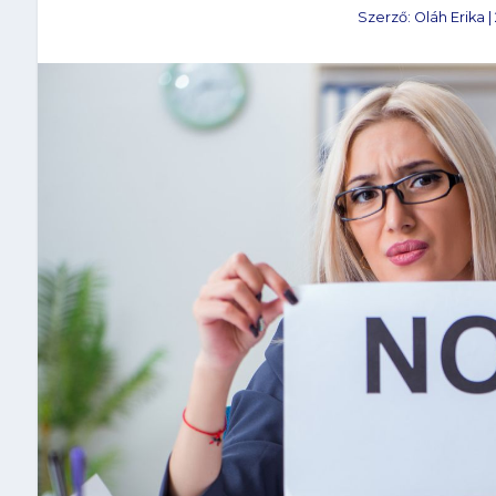
Szerző:
Oláh Erika
|