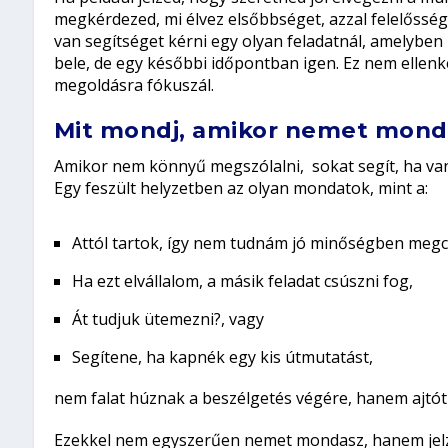
megkérdezed, mi élvez elsőbbséget, azzal felelősség
van segítséget kérni egy olyan feladatnál, amelyben 
bele, de egy későbbi időpontban igen. Ez nem ellen
megoldásra fókuszál.
Mit mondj, amikor nemet mond
Amikor nem könnyű megszólalni, sokat segít, ha van
Egy feszült helyzetben az olyan mondatok, mint a:
Attól tartok, így nem tudnám jó minőségben megcs
Ha ezt elvállalom, a másik feladat csúszni fog,
Át tudjuk ütemezni?, vagy
Segítene, ha kapnék egy kis útmutatást,
nem falat húznak a beszélgetés végére, hanem ajtót
Ezekkel nem egyszerűen nemet mondasz, hanem jelz