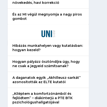
növekedés, havi korrekció
És az MI végül megnyomja a nagy piros
gombot
Hibázás munkahelyen vagy kutatásban:
hogyan kezeld?
Hogyan pályázz ösztöndíjra úgy, hogy
ne csak a jegyeid számítsanak?
A daganatok egyik „Akhilleusz-sarkát”
azonosították az ELTE kutatói
„Kiléptem a komfortzónámból és
fejlődtem” – diákinterjú a PTE BTK
pszichológushallgatójával