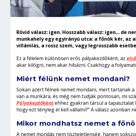
Rövid válasz: igen. Hosszabb válasz: igen… de n
munkahely egy egyirányú utca: a főnök kér, az a
villámlás, a rossz szem, vagy legrosszabb esetbe
Ez a félelem különösen erős pályakezdőként, az
els
akar kilógni, nem akar hibázni. Csakhogy a folyama
Miért félünk nemet mondani?
Sokan azért félnek nemet mondani, mert tartanak a 
van a munkára, és még nem tudják pontosan, mi szá
Pályakezdőként
ehhez gyakran társul a tapasztalat h
hogy ezt tényleg el kell vállalni?” A válasz azonban 
Mikor mondhatsz nemet a főn
A nemet mondás nem tiszteletlenség, hanem sokszor 