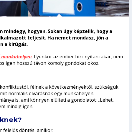
em mindegy, hogyan. Sokan úgy képzelik, hogy a
lkalmazott teljesít. Ha nemet mondasz, jön a
n a kirúgás.
ő munkahelyen
. Ilyenkor az ember bizonyítani akar, nem
tos igen hosszú távon komoly gondokat okoz.
konfliktustól, félnek a következményektől, szükségük
mít normális elvárásnak egy munkahelyen.
iánya is, ami könnyen elülteti a gondolatot: „Lehet,
nem mindig igen.
öknek?
felelős döntés, amikor: