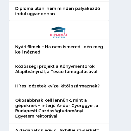
Diploma után: nem minden pályakezdő
indul ugyanonnan
Nyári filmek – Ha nem ismered, idén meg
kell nézned!
Közösségi projekt a Könyvmentorok
Alapítványnál, a Tesco támogatásával
Híres idézetek kvíze: kitől származnak?
Okosabbnak kell lennünk, mint a
gépeknek – interjú Andor Györggyel, a
Budapesti Gazdaságtudományi
Egyetem rektorával
A daganatok egyik „Akhilleusz-sarkát”