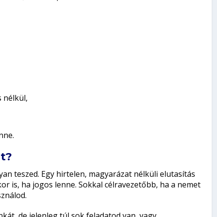
 nélkül,
nne.
t?
 teszed. Egy hirtelen, magyarázat nélküli elutasítás
 is, ha jogos lenne. Sokkal célravezetőbb, ha a nemet
ználod.
kát, de jelenleg túl sok feladatod van, vagy