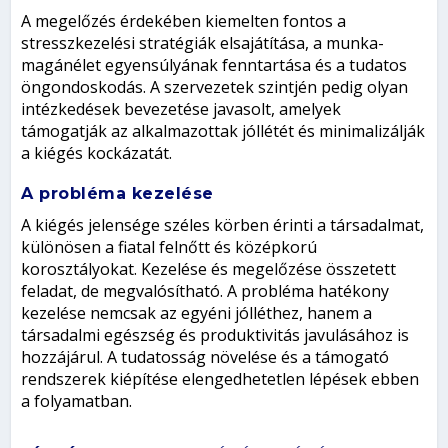
A megelőzés érdekében kiemelten fontos a
stresszkezelési stratégiák elsajátítása, a munka-
magánélet egyensúlyának fenntartása és a tudatos
öngondoskodás. A szervezetek szintjén pedig olyan
intézkedések bevezetése javasolt, amelyek
támogatják az alkalmazottak jóllétét és minimalizálják
a kiégés kockázatát.
A probléma kezelése
A kiégés jelensége széles körben érinti a társadalmat,
különösen a fiatal felnőtt és középkorú
korosztályokat. Kezelése és megelőzése összetett
feladat, de megvalósítható. A probléma hatékony
kezelése nemcsak az egyéni jólléthez, hanem a
társadalmi egészség és produktivitás javulásához is
hozzájárul. A tudatosság növelése és a támogató
rendszerek kiépítése elengedhetetlen lépések ebben
a folyamatban.