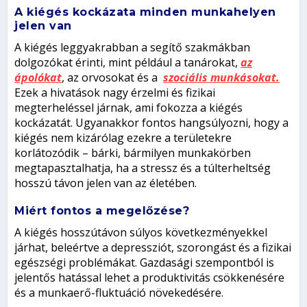
A kiégés kockázata minden munkahelyen
jelen van
A kiégés leggyakrabban a segítő szakmákban
dolgozókat érinti, mint például a tanárokat,
az
ápolókat
, az orvosokat és a
szociális munkásokat.
Ezek a hivatások nagy érzelmi és fizikai
megterheléssel járnak, ami fokozza a kiégés
kockázatát. Ugyanakkor fontos hangsúlyozni, hogy a
kiégés nem kizárólag ezekre a területekre
korlátozódik – bárki, bármilyen munkakörben
megtapasztalhatja, ha a stressz és a túlterheltség
hosszú távon jelen van az életében.
Miért fontos a megelőzése?
A kiégés hosszútávon súlyos következményekkel
járhat, beleértve a depressziót, szorongást és a fizikai
egészségi problémákat. Gazdasági szempontból is
jelentős hatással lehet a produktivitás csökkenésére
és a munkaerő-fluktuáció növekedésére.