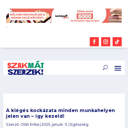
.
A kiégés kockázata minden munkahelyen
jelen van – így kezeld!
Szerző:
Oláh Erika
|
2025. január. 5.
|
Egészség