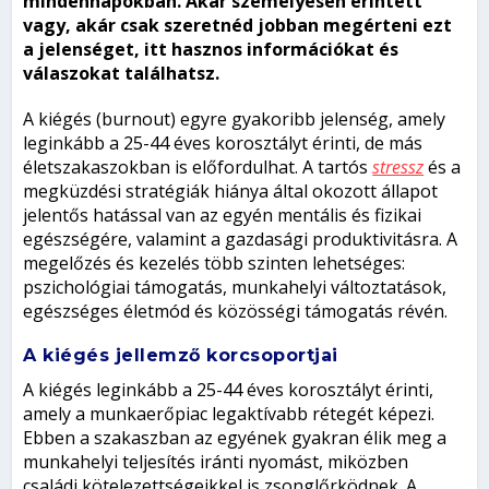
mindennapokban. Akár személyesen érintett
vagy, akár csak szeretnéd jobban megérteni ezt
a jelenséget, itt hasznos információkat és
válaszokat találhatsz.
A kiégés (burnout) egyre gyakoribb jelenség, amely
leginkább a 25-44 éves korosztályt érinti, de más
életszakaszokban is előfordulhat. A tartós
stressz
és a
megküzdési stratégiák hiánya által okozott állapot
jelentős hatással van az egyén mentális és fizikai
egészségére, valamint a gazdasági produktivitásra. A
megelőzés és kezelés több szinten lehetséges:
pszichológiai támogatás, munkahelyi változtatások,
egészséges életmód és közösségi támogatás révén.
A kiégés jellemző korcsoportjai
A kiégés leginkább a 25-44 éves korosztályt érinti,
amely a munkaerőpiac legaktívabb rétegét képezi.
Ebben a szakaszban az egyének gyakran élik meg a
munkahelyi teljesítés iránti nyomást, miközben
családi kötelezettségeikkel is zsonglőrködnek. A