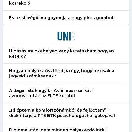
korrekció
És az MI végül megnyomja a nagy piros gombot
Hibázás munkahelyen vagy kutatásban: hogyan
kezeld?
Hogyan pályázz ösztöndíjra úgy, hogy ne csak a
jegyeid számítsanak?
A daganatok egyik „Akhilleusz-sarkát”
azonosították az ELTE kutatói
„Kiléptem a komfortzónámból és fejlődtem” –
diákinterjú a PTE BTK pszichológushallgatójával
Diploma után: nem minden pályakezdő indul