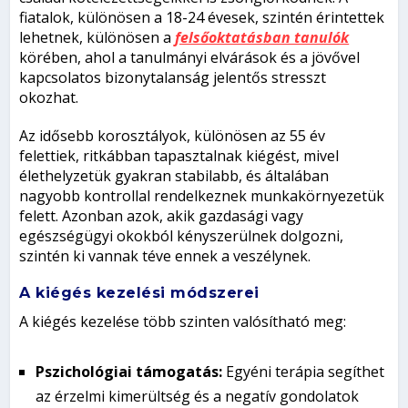
fiatalok, különösen a 18-24 évesek, szintén érintettek
lehetnek, különösen a
felsőoktatásban tanulók
körében, ahol a tanulmányi elvárások és a jövővel
kapcsolatos bizonytalanság jelentős stresszt
okozhat.
Az idősebb korosztályok, különösen az 55 év
felettiek, ritkábban tapasztalnak kiégést, mivel
élethelyzetük gyakran stabilabb, és általában
nagyobb kontrollal rendelkeznek munkakörnyezetük
felett. Azonban azok, akik gazdasági vagy
egészségügyi okokból kényszerülnek dolgozni,
szintén ki vannak téve ennek a veszélynek.
A kiégés kezelési módszerei
A kiégés kezelése több szinten valósítható meg:
Pszichológiai támogatás:
Egyéni terápia segíthet
az érzelmi kimerültség és a negatív gondolatok