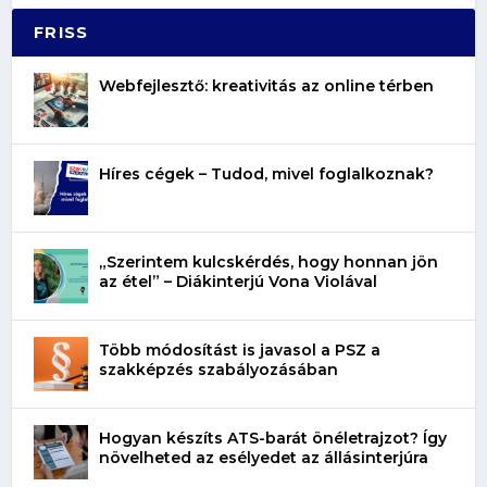
FRISS
Webfejlesztő: kreativitás az online térben
Híres cégek – Tudod, mivel foglalkoznak?
„Szerintem kulcskérdés, hogy honnan jön
az étel” – Diákinterjú Vona Violával
Több módosítást is javasol a PSZ a
szakképzés szabályozásában
Hogyan készíts ATS-barát önéletrajzot? Így
növelheted az esélyedet az állásinterjúra