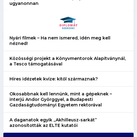
ugyanonnan
Nyári filmek – Ha nem ismered, idén meg kell
nézned!
Közösségi projekt a Könyvmentorok Alapítványnál,
a Tesco támogatásával
Híres idézetek kvíze: kitől származnak?
Okosabbnak kell lennünk, mint a gépeknek –
interjú Andor Györggyel, a Budapesti
Gazdaságtudományi Egyetem rektorával
A daganatok egyik „Akhilleusz-sarkát”
azonosították az ELTE kutatói