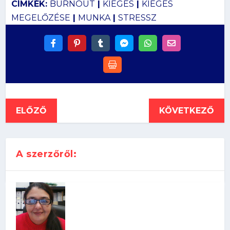
CÍMKÉK:
BURNOUT
|
KIÉGÉS
|
KIÉGÉS
MEGELŐZÉSE
|
MUNKA
|
STRESSZ
ELŐZŐ
KÖVETKEZŐ
A szerzőről: