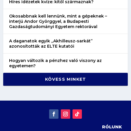
Híres idézetek kvíze: kitől származnak?
Okosabbnak kell lennünk, mint a gépeknek –
interjú Andor Györggyel, a Budapesti
Gazdaságtudományi Egyetem rektorával
A daganatok egyik „Akhilleusz-sarkát”
azonosították az ELTE kutatói
Hogyan változik a pénzhez való viszony az
egyetemen?
KÖVESS MINKET
RÓLUNK