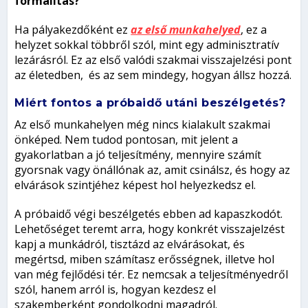
formalitás?
Ha pályakezdőként ez
az első munkahelyed
, ez a
helyzet sokkal többről szól, mint egy adminisztratív
lezárásról. Ez az első valódi szakmai visszajelzési pont
az életedben, és az sem mindegy, hogyan állsz hozzá.
Miért fontos a próbaidő utáni beszélgetés?
Az első munkahelyen még nincs kialakult szakmai
önképed. Nem tudod pontosan, mit jelent a
gyakorlatban a jó teljesítmény, mennyire számít
gyorsnak vagy önállónak az, amit csinálsz, és hogy az
elvárások szintjéhez képest hol helyezkedsz el.
A próbaidő végi beszélgetés ebben ad kapaszkodót.
Lehetőséget teremt arra, hogy konkrét visszajelzést
kapj a munkádról, tisztázd az elvárásokat, és
megértsd, miben számítasz erősségnek, illetve hol
van még fejlődési tér. Ez nemcsak a teljesítményedről
szól, hanem arról is, hogyan kezdesz el
szakemberként gondolkodni magadról.