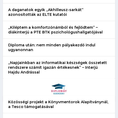
A daganatok egyik „Akhilleusz-sarkát”
azonosították az ELTE kutatói
„Kiléptem a komfortzónámból és fejlődtem” –
diákinterjú a PTE BTK pszichológushallgatójával
Diploma után: nem minden pályakezdő indul
ugyanonnan
„Napjainkban az informatikai készségek összetett
rendszere számít igazán értékesnek” – Interjú
Hajdu Andrással
Közösségi projekt a Könyvmentorok Alapítványnál,
a Tesco támogatásával