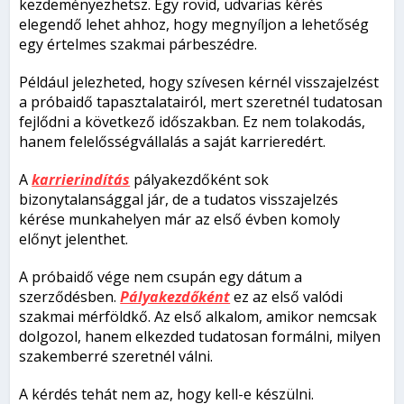
kezdeményezhetsz. Egy rövid, udvarias kérés
elegendő lehet ahhoz, hogy megnyíljon a lehetőség
egy értelmes szakmai párbeszédre.
Például jelezheted, hogy szívesen kérnél visszajelzést
a próbaidő tapasztalatairól, mert szeretnél tudatosan
fejlődni a következő időszakban. Ez nem tolakodás,
hanem felelősségvállalás a saját karrieredért.
A
karrierindítás
pályakezdőként sok
bizonytalansággal jár, de a tudatos visszajelzés
kérése munkahelyen már az első évben komoly
előnyt jelenthet.
A próbaidő vége nem csupán egy dátum a
szerződésben.
Pályakezdőként
ez az első valódi
szakmai mérföldkő. Az első alkalom, amikor nemcsak
dolgozol, hanem elkezded tudatosan formálni, milyen
szakemberré szeretnél válni.
A kérdés tehát nem az, hogy kell-e készülni.