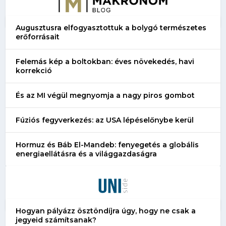
Augusztusra elfogyasztottuk a bolygó természetes
erőforrásait
Felemás kép a boltokban: éves növekedés, havi
korrekció
És az MI végül megnyomja a nagy piros gombot
Fúziós fegyverkezés: az USA lépéselőnybe kerül
Hormuz és Báb El-Mandeb: fenyegetés a globális
energiaellátásra és a világgazdaságra
Hogyan pályázz ösztöndíjra úgy, hogy ne csak a
jegyeid számítsanak?