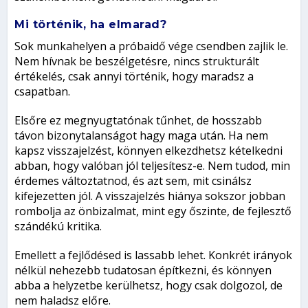
Mi történik, ha elmarad?
Sok munkahelyen a próbaidő vége csendben zajlik le.
Nem hívnak be beszélgetésre, nincs strukturált
értékelés, csak annyi történik, hogy maradsz a
csapatban.
Elsőre ez megnyugtatónak tűnhet, de hosszabb
távon bizonytalanságot hagy maga után. Ha nem
kapsz visszajelzést, könnyen elkezdhetsz kételkedni
abban, hogy valóban jól teljesítesz-e. Nem tudod, min
érdemes változtatnod, és azt sem, mit csinálsz
kifejezetten jól. A visszajelzés hiánya sokszor jobban
rombolja az önbizalmat, mint egy őszinte, de fejlesztő
szándékú kritika.
Emellett a fejlődésed is lassabb lehet. Konkrét irányok
nélkül nehezebb tudatosan építkezni, és könnyen
abba a helyzetbe kerülhetsz, hogy csak dolgozol, de
nem haladsz előre.