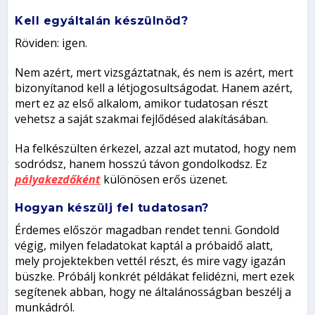
Kell egyáltalán készülnöd?
Röviden: igen.
Nem azért, mert vizsgáztatnak, és nem is azért, mert
bizonyítanod kell a létjogosultságodat. Hanem azért,
mert ez az első alkalom, amikor tudatosan részt
vehetsz a saját szakmai fejlődésed alakításában.
Ha felkészülten érkezel, azzal azt mutatod, hogy nem
sodródsz, hanem hosszú távon gondolkodsz. Ez
pályakezdőként
különösen erős üzenet.
Hogyan készülj fel tudatosan?
Érdemes először magadban rendet tenni. Gondold
végig, milyen feladatokat kaptál a próbaidő alatt,
mely projektekben vettél részt, és mire vagy igazán
büszke. Próbálj konkrét példákat felidézni, mert ezek
segítenek abban, hogy ne általánosságban beszélj a
munkádról.