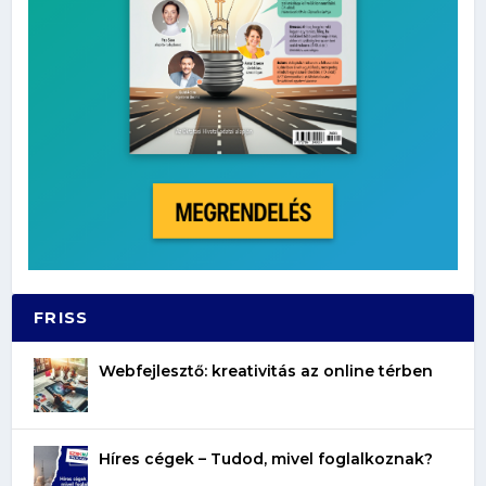
FRISS
Webfejlesztő: kreativitás az online térben
Híres cégek – Tudod, mivel foglalkoznak?