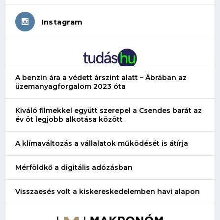
Instagram
A benzin ára a védett árszint alatt – Ábrában az
üzemanyagforgalom 2023 óta
Kiváló filmekkel együtt szerepel a Csendes barát az
év öt legjobb alkotása között
A klímaváltozás a vállalatok működését is átírja
Mérföldkő a digitális adózásban
Visszaesés volt a kiskereskedelemben havi alapon