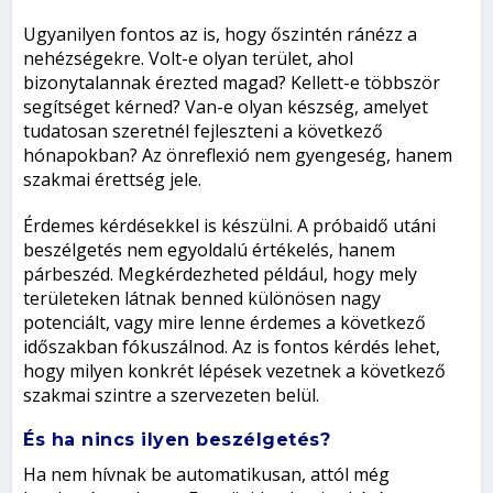
Ugyanilyen fontos az is, hogy őszintén ránézz a
nehézségekre. Volt-e olyan terület, ahol
bizonytalannak érezted magad? Kellett-e többször
segítséget kérned? Van-e olyan készség, amelyet
tudatosan szeretnél fejleszteni a következő
hónapokban? Az önreflexió nem gyengeség, hanem
szakmai érettség jele.
Érdemes kérdésekkel is készülni. A próbaidő utáni
beszélgetés nem egyoldalú értékelés, hanem
párbeszéd. Megkérdezheted például, hogy mely
területeken látnak benned különösen nagy
potenciált, vagy mire lenne érdemes a következő
időszakban fókuszálnod. Az is fontos kérdés lehet,
hogy milyen konkrét lépések vezetnek a következő
szakmai szintre a szervezeten belül.
És ha nincs ilyen beszélgetés?
Ha nem hívnak be automatikusan, attól még