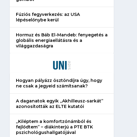
Fúziós fegyverkezés: az USA
lépéselőnybe kerül
Hormuz és Báb El-Mandeb: fenyegetés a
globális energiaellátásra és a
világgazdaságra
Hogyan pályázz ösztöndíjra úgy, hogy
ne csak a jegyeid számítsanak?
A daganatok egyik „Akhilleusz-sarkát”
azonosították az ELTE kutatói
„Kiléptem a komfortzónámból és
fejlődtem” – diákinterjú a PTE BTK
pszichológushallgatójával
Több módosítást is javasol a
Hogyan készíts A