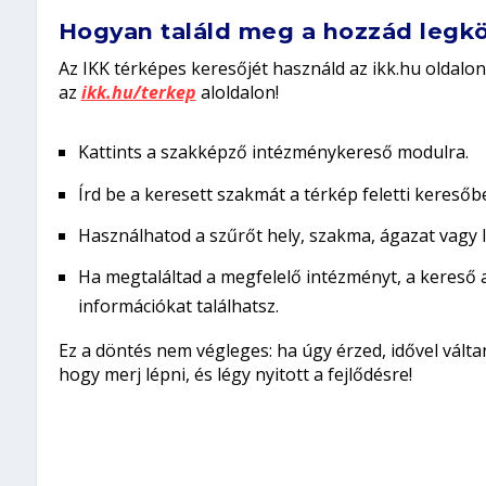
Hogyan találd meg a hozzád legk
Az
IKK térképes keresőjét
használd az
ikk.hu
oldalon
az
ikk.hu/terkep
aloldalon!
Kattints a szakképző intézménykereső modulra.
Írd be a keresett szakmát a térkép feletti keresőb
Használhatod a szűrőt hely, szakma, ágazat vagy l
Ha megtaláltad a megfelelő intézményt, a kereső az
információkat találhatsz.
Ez a döntés nem végleges: ha úgy érzed, idővel váltan
hogy merj lépni, és légy nyitott a fejlődésre!