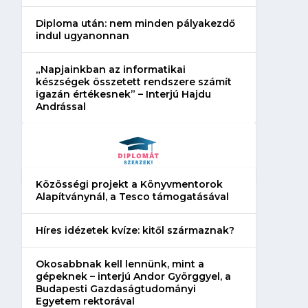
PSZ a szakképzés
önéletrajzot? Így
szabályozásában
az esélyedet az ál
Diploma után: nem minden pályakezdő
indul ugyanonnan
„Napjainkban az informatikai
készségek összetett rendszere számít
igazán értékesnek” – Interjú Hajdu
Andrással
Közösségi projekt a Könyvmentorok
Alapítványnál, a Tesco támogatásával
Híres idézetek kvíze: kitől származnak?
Okosabbnak kell lennünk, mint a
gépeknek – interjú Andor Györggyel, a
Budapesti Gazdaságtudományi
Egyetem rektorával