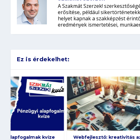
A Szakmát Szerzek! szerkesztőségé
erősítése, például sikertörténete
helyet kapnak a szakképzést érintő 
eredmények ismertetései, munkaer
Ez is érdekelhet:
Webfejlesztő: kreativitás az
Híres cégek –