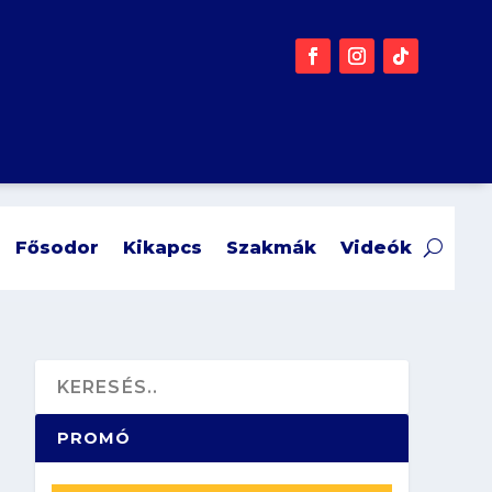
Fősodor
Kikapcs
Szakmák
Videók
PROMÓ