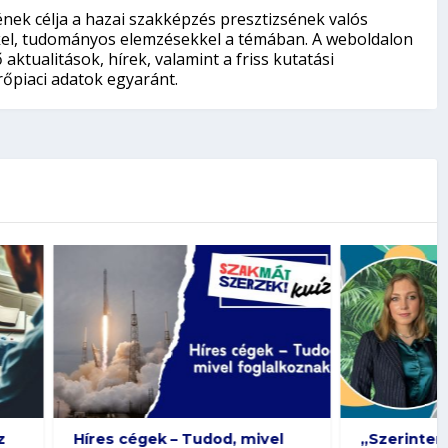
nek célja a hazai szakképzés presztizsének valós
kkel, tudományos elemzésekkel a témában. A weboldalon
aktualitások, hírek, valamint a friss kutatási
őpiaci adatok egyaránt.
 Tudod, mivel
„Szerintem kulcskérdés,