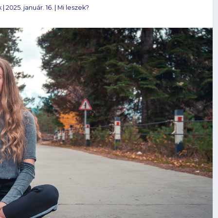
k
|
2025. január. 16.
|
Mi leszek?