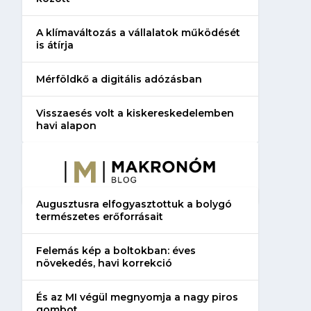
A klímaváltozás a vállalatok működését
is átírja
Mérföldkő a digitális adózásban
Visszaesés volt a kiskereskedelemben
havi alapon
Augusztusra elfogyasztottuk a bolygó
természetes erőforrásait
Felemás kép a boltokban: éves
növekedés, havi korrekció
És az MI végül megnyomja a nagy piros
gombot