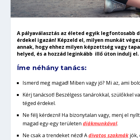
A pályaválasztás az életed egyik legfontosabb d
érdekel igazán! Képzeld el, milyen munkát végez
annak, hogy ehhez milyen képzettség vagy tapa
helyed, és a hozzád leginkább illő úton indulj el.
Íme néhány tanács:
Ismerd meg magad!
Miben vagy jó? Mi az, ami bol
Kérj tanácsot!
Beszélgess tanárokkal, szülőkkel va
téged érdekel.
Ne félj kérdezni!
Ha bizonytalan vagy, menj el nyíl
magad egy-egy területen
diákmunkával
.
Ne csak a trendeket nézd!
A
divatos szakmák
jók, 