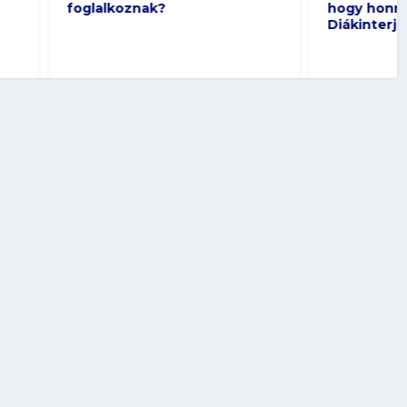
?
hogy honnan jön az étel” –
Diákinterjú Vona Violával