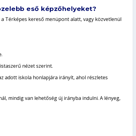
özelebb eső képzőhelyeket?
 a
Térképes kereső
menüpont alatt, vagy közvetlenül
e.
istaszerű nézet szerint.
 adott iskola honlapjára irányít, ahol részletes
ál, mindig van lehetőség új irányba indulni. A lényeg,