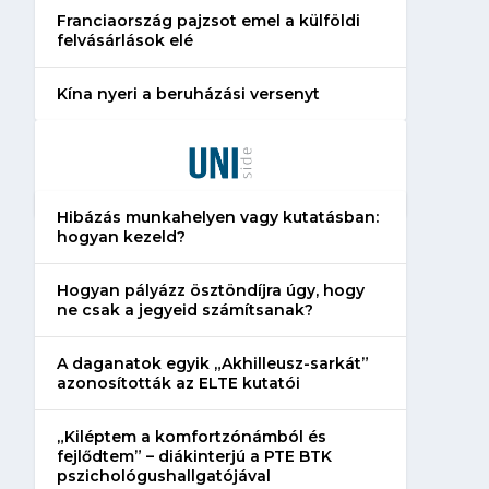
Franciaország pajzsot emel a külföldi
felvásárlások elé
Kína nyeri a beruházási versenyt
Hibázás munkahelyen vagy kutatásban:
hogyan kezeld?
Hogyan pályázz ösztöndíjra úgy, hogy
ne csak a jegyeid számítsanak?
A daganatok egyik „Akhilleusz-sarkát”
azonosították az ELTE kutatói
„Kiléptem a komfortzónámból és
fejlődtem” – diákinterjú a PTE BTK
pszichológushallgatójával