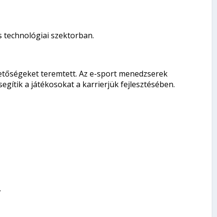
s technológiai szektorban.
etőségeket teremtett. Az e-sport menedzserek
gítik a játékosokat a karrierjük fejlesztésében.
.