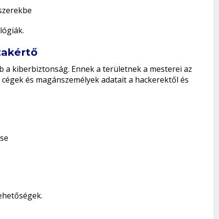
szerekbe
lógiák.
zakértő
bb a kiberbiztonság. Ennek a területnek a mesterei az
 cégek és magánszemélyek adatait a hackerektől és
ése
lehetőségek.