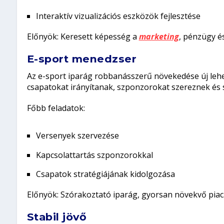
Interaktív vizualizációs eszközök fejlesztése
Előnyök:
Keresett képesség a
marketing
, pénzügy é
E-sport menedzser
Az e-sport iparág robbanásszerű növekedése új leh
csapatokat irányítanak, szponzorokat szereznek és se
Főbb feladatok:
Versenyek szervezése
Kapcsolattartás szponzorokkal
Csapatok stratégiájának kidolgozása
Előnyök:
Szórakoztató iparág, gyorsan növekvő piac
Stabil jövő