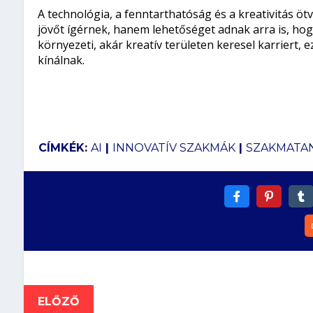
A technológia, a fenntarthatóság és a kreativitás ö
jövőt ígérnek, hanem lehetőséget adnak arra is, hogy
környezeti, akár kreatív területen keresel karriert,
kínálnak.
CÍMKÉK:
AI
|
INNOVATÍV SZAKMÁK
|
SZAKMATA
ELŐZŐ