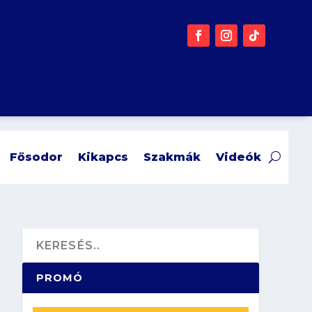
Fősodor
Kikapcs
Szakmák
Videók
PROMÓ