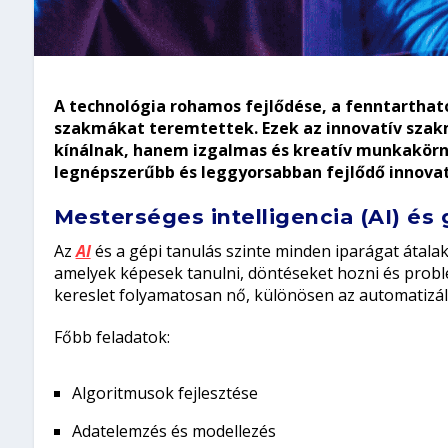
A technológia rohamos fejlődése, a fenntarthatós
szakmákat teremtettek. Ezek az innovatív szak
kínálnak, hanem izgalmas és kreatív munkakörn
legnépszerűbb és leggyorsabban fejlődő innova
Mesterséges intelligencia (AI) és 
Az
AI
és a gépi tanulás szinte minden iparágat átalak
amelyek képesek tanulni, döntéseket hozni és probl
kereslet folyamatosan nő, különösen az automatizálá
Főbb feladatok:
Algoritmusok fejlesztése
Adatelemzés és modellezés