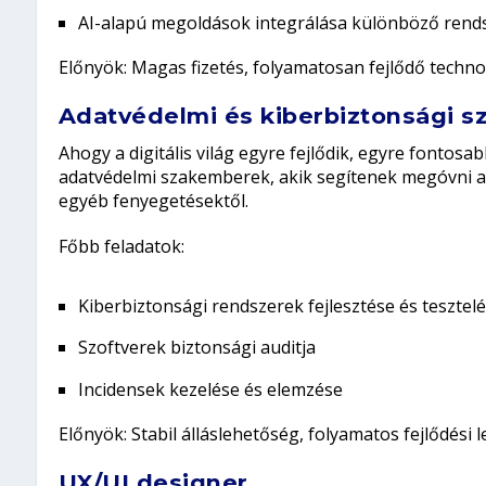
AI-alapú megoldások integrálása különböző rend
Előnyök:
Magas fizetés, folyamatosan fejlődő techno
Adatvédelmi és kiberbiztonsági s
Ahogy a digitális világ egyre fejlődik, egyre fontosa
adatvédelmi szakemberek, akik segítenek megóvni a
egyéb fenyegetésektől.
Főbb feladatok:
Kiberbiztonsági rendszerek fejlesztése és tesztel
Szoftverek biztonsági auditja
Incidensek kezelése és elemzése
Előnyök:
Stabil álláslehetőség, folyamatos fejlődési 
UX/UI designer