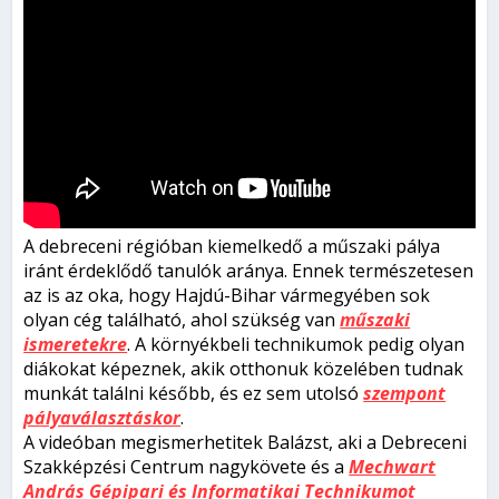
A debreceni régióban kiemelkedő a műszaki pálya
iránt érdeklődő tanulók aránya. Ennek természetesen
az is az oka, hogy Hajdú-Bihar vármegyében sok
olyan cég található, ahol szükség van
műszaki
ismeretekre
. A környékbeli technikumok pedig olyan
diákokat képeznek, akik otthonuk közelében tudnak
munkát találni később, és ez sem utolsó
szempont
pályaválasztáskor
.
A videóban megismerhetitek Balázst, aki a Debreceni
Szakképzési Centrum nagykövete és a
Mechwart
András Gépipari és Informatikai Technikumot