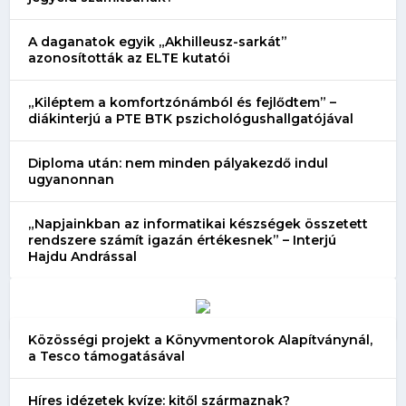
A daganatok egyik „Akhilleusz-sarkát”
azonosították az ELTE kutatói
„Kiléptem a komfortzónámból és fejlődtem” –
diákinterjú a PTE BTK pszichológushallgatójával
Diploma után: nem minden pályakezdő indul
ugyanonnan
„Napjainkban az informatikai készségek összetett
rendszere számít igazán értékesnek” – Interjú
Hajdu Andrással
Közösségi projekt a Könyvmentorok Alapítványnál,
a Tesco támogatásával
Híres idézetek kvíze: kitől származnak?