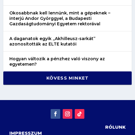
Okosabbnak kell lennünk, mint a gépeknek –
interjú Andor Györggyel, a Budapesti
Gazdaságtudományi Egyetem rektorával
A daganatok egyik „Akhilleusz-sarkát”
azonosították az ELTE kutatói
Hogyan változik a pénzhez való viszony az
egyetemen?
KÖVESS MINKET
RÓLUNK
IMPRESSZUM