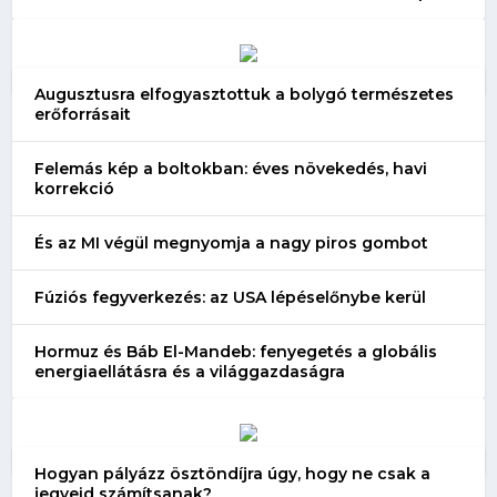
Augusztusra elfogyasztottuk a bolygó természetes
erőforrásait
Felemás kép a boltokban: éves növekedés, havi
korrekció
És az MI végül megnyomja a nagy piros gombot
Fúziós fegyverkezés: az USA lépéselőnybe kerül
Hormuz és Báb El-Mandeb: fenyegetés a globális
energiaellátásra és a világgazdaságra
Hogyan pályázz ösztöndíjra úgy, hogy ne csak a
jegyeid számítsanak?