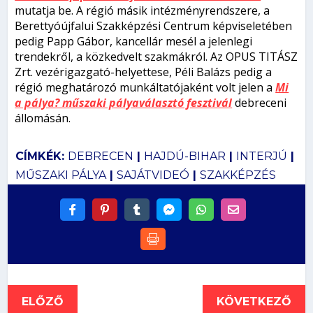
mutatja be. A régió másik intézményrendszere, a
Berettyóújfalui Szakképzési Centrum képviseletében
pedig Papp Gábor, kancellár mesél a jelenlegi
trendekről, a közkedvelt szakmákról. Az OPUS TITÁSZ
Zrt. vezérigazgató-helyettese, Péli Balázs pedig a
régió meghatározó munkáltatójaként volt jelen a
Mi
a pálya? műszaki pályaválasztó fesztivál
debreceni
állomásán.
CÍMKÉK:
DEBRECEN
|
HAJDÚ-BIHAR
|
INTERJÚ
|
MŰSZAKI PÁLYA
|
SAJÁTVIDEÓ
|
SZAKKÉPZÉS
ELŐZŐ
KÖVETKEZŐ