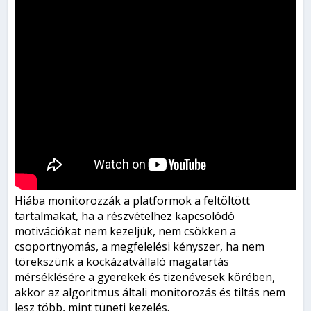
Hiába monitorozzák a platformok a feltöltött
tartalmakat, ha a részvételhez kapcsolódó
motivációkat nem kezeljük, nem csökken a
csoportnyomás, a megfelelési kényszer, ha nem
törekszünk a kockázatvállaló magatartás
mérséklésére a gyerekek és tizenévesek körében,
akkor az algoritmus általi monitorozás és tiltás nem
lesz több, mint tüneti kezelés.