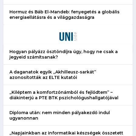
Hormuz és Báb El-Mandeb: fenyegetés a globális
energiaellátásra és a világgazdaságra
Hogyan pályázz ösztöndíjra úgy, hogy ne csak a
jegyeid számítsanak?
A daganatok egyik „Akhilleusz-sarkát”
azonosították az ELTE kutatói
„Kiléptem a komfortzónámból és fejlődtem” –
diákinterjú a PTE BTK pszichológushallgatójával
Diploma után: nem minden pályakezdő indul
ugyanonnan
„Napjainkban az informatikai készségek összetett