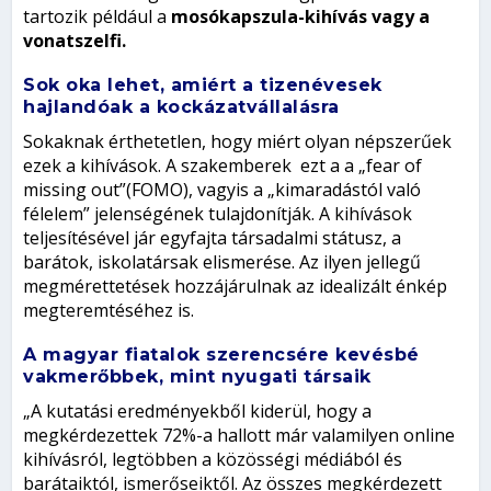
tartozik például a
mosókapszula-kihívás vagy a
vonatszelfi.
Sok oka lehet, amiért a tizenévesek
hajlandóak a kockázatvállalásra
Sokaknak érthetetlen, hogy miért olyan népszerűek
ezek a kihívások. A szakemberek ezt a a „fear of
missing out”(FOMO), vagyis a „kimaradástól való
félelem” jelenségének tulajdonítják. A kihívások
teljesítésével jár egyfajta társadalmi státusz, a
barátok, iskolatársak elismerése. Az ilyen jellegű
megmérettetések hozzájárulnak az idealizált énkép
megteremtéséhez is.
A magyar fiatalok szerencsére kevésbé
vakmerőbbek, mint nyugati társaik
„A kutatási eredményekből kiderül, hogy a
megkérdezettek 72%-a hallott már valamilyen online
kihívásról, legtöbben a közösségi médiából és
barátaiktól, ismerőseiktől. Az összes megkérdezett