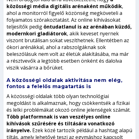
közösségi média digitális arénaként működik
,
ahol a monitorról figyelő közönség megköveteli a
folyamatos szórakoztatást. Az online kihívásokat
teljesítők pedig
öntudatlanul is az arénában küzdő,
modernkori gladiátorok
, akik keveset nyernek
viszont brutálisan sokat veszíthetnek. Ellentétben az
ókori arénákkal, ahol a rabszolgáknak sok
beleszólásuk nem volt az életük alakításába, ma már
a résztvevők a legtöbb esetben önként és dalolva
viszik vásárra a bőrüket.
A közösségi oldalak aktivitása nem elég,
fontos a felelős magatartás is
A közösségi oldalak több olyan technológiai
megoldást is alkalmaznak, hogy csökkentsék a fizikai
és lelki problémákat okozó online jelenségek számát.
Több platformnak is van veszélyes online
kihívások szűrésére és tiltására vonatkozó
irányelve.
Ezek közé tartozik például a hashtag alapú
tiltás, amely lehetővé teszi az egymáshoz kapcsolt