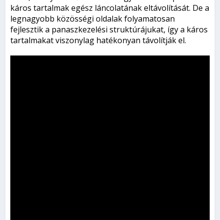
káros tartalmak egész láncolatának eltávolítását. De a
legnagyobb közösségi oldalak folyamatosan
fejlesztik a panaszkezelési struktúrájukat, így a káros
tartalmakat viszonylag hatékonyan távolítják el.