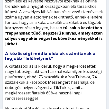
szemlélői és kevésbé résztvevői ezeknek az online
trendeknek a nyugati országokban élő társaikhoz
képest. A veszélyes kihívásban részt vevő tizenévesek
száma ugyan alacsonynak tekinthető, ennek ellenére
fontos, hogy az iskola, a szülők a szűkebb és tágabb
környezet résen legyen, hiszen
túl sok a kezdetben
frappánsnak tűnő, népszerű kihívás, amely aztán
súlyos vagy akár végzetes következményekkel is
járhat.
A közösségi média oldalak számítanak a
legjobb “lelőhelynek”
A kutatásból az is kiderül, hogy a megkérdezettek
nagy többsége aktívan használ valamilyen közösségi
platformot, ebből 75 százalékuk a YouTube-ot, 74
százalékuk a Facebook Messengert használja, de
dobogós helyen végzett a TikTok is, amit a
megkérdezett fiatalok 60%-a használ napi
rendszerességgel.
Nem ördögtől való arra következtetni, hogy
a