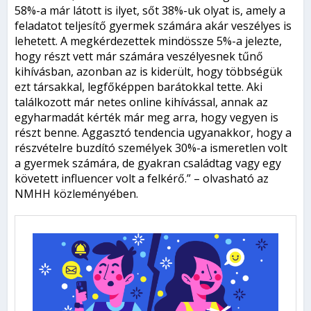
58%-a már látott is ilyet, sőt 38%-uk olyat is, amely a
feladatot teljesítő gyermek számára akár veszélyes is
lehetett. A megkérdezettek mindössze 5%-a jelezte,
hogy részt vett már számára veszélyesnek tűnő
kihívásban, azonban az is kiderült, hogy többségük
ezt társakkal, legfőképpen barátokkal tette. Aki
találkozott már netes online kihívással, annak az
egyharmadát kérték már meg arra, hogy vegyen is
részt benne. Aggasztó tendencia ugyanakkor, hogy a
részvételre buzdító személyek 30%-a ismeretlen volt
a gyermek számára, de gyakran családtag vagy egy
követett influencer volt a felkérő.” – olvasható az
NMHH közleményében.