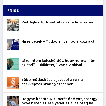
FRISS
Webfejlesztő: kreativitás az online térben
Híres cégek – Tudod, mivel foglalkoznak?
„Szerintem kulcskérdés, hogy honnan jön
az étel” – Diákinterjú Vona Violával
Több módosítást is javasol a PSZ a
szakképzés szabályozásában
Hogyan készíts ATS-barát önéletrajzot? Így
növelheted az esélyedet az állásinterjúra