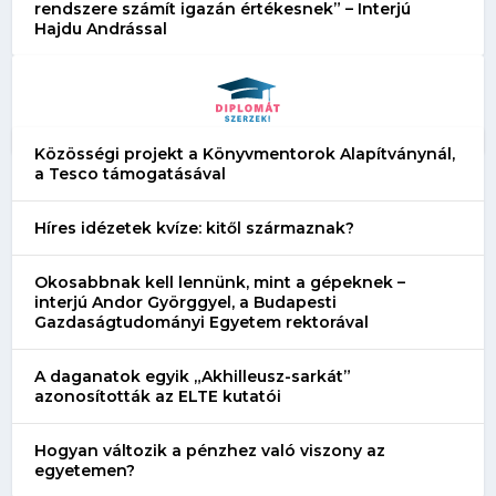
rendszere számít igazán értékesnek” – Interjú
Hajdu Andrással
Közösségi projekt a Könyvmentorok Alapítványnál,
a Tesco támogatásával
Híres idézetek kvíze: kitől származnak?
Okosabbnak kell lennünk, mint a gépeknek –
interjú Andor Györggyel, a Budapesti
Gazdaságtudományi Egyetem rektorával
A daganatok egyik „Akhilleusz-sarkát”
azonosították az ELTE kutatói
Hogyan változik a pénzhez való viszony az
egyetemen?