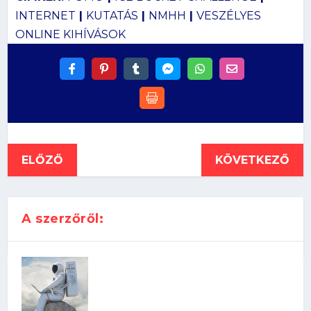
INTERNET
|
KUTATÁS
|
NMHH
|
VESZÉLYES
ONLINE KIHÍVÁSOK
ELŐZŐ
KÖVETKEZŐ
A szerzőről: