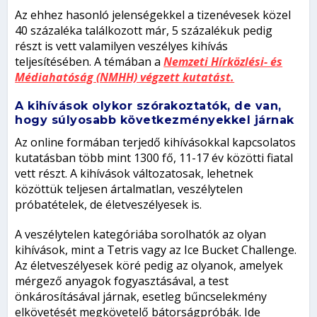
Az ehhez hasonló jelenségekkel a tizenévesek közel
40 százaléka találkozott már, 5 százalékuk pedig
részt is vett valamilyen veszélyes kihívás
teljesítésében. A témában a
Nemzeti Hírközlési- és
Médiahatóság (NMHH) végzett kutatást.
A kihívások olykor szórakoztatók, de van,
hogy súlyosabb következményekkel járnak
Az online formában terjedő kihívásokkal kapcsolatos
kutatásban több mint 1300 fő, 11-17 év közötti fiatal
vett részt. A kihívások változatosak, lehetnek
közöttük teljesen ártalmatlan, veszélytelen
próbatételek, de életveszélyesek is.
A veszélytelen kategóriába sorolhatók az olyan
kihívások, mint a Tetris vagy az Ice Bucket Challenge.
Az életveszélyesek köré pedig az olyanok, amelyek
mérgező anyagok fogyasztásával, a test
önkárosításával járnak, esetleg bűncselekmény
elkövetését megkövetelő bátorságpróbák. Ide