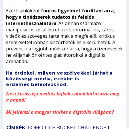
Ezért szülőként
fontos figyelmet fordítani arra,
hogy a tinédzserek tudatos és felelős
internethasználatára
. Az onnan származó
manipulációs céllal létrehozott információk, káros
videók és szöveges tartalmak a megfelelő, kritikus
szemlélettel jobban kiszűrhetők és elkerülhetők. A
prevenció a legjobb módszer arra, hogy a tizenévesek
ne váljanak önkéntes gladiátorokká a digitális
arénában.
Ha érdekel, milyen veszélyekkel járhat a
közösségi média, ezekbe is
érdemes beleolvasnod.
Ne a közösségi médiás lájkok száma határozza meg
a napod!
Mi jellemzi a magyar tiniket a digitális világban?
CÍMKÉK:
FOMO
|
ICE BUCKET CHALLENGE
|