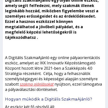
Digitális SzakmaAjánló egy olyan online eszköz,
amely segít felfedezni, mely szakmák illenek
leginkább hozzád, miközben figyelembe veszi a
személyes erősségeidet és az érdeklődésedet.
Ezzel a hasznos eszközzel könnyen
megtalálhatod a jövőbeli pályádat, és a
megfelelő képzési lehetőségekről is
tájékozódhatsz .
A Digitális SzakmaAjánló egy online pályaorientációs
eszköz, amelyet az IKK Innovatív Képzéstámogató
Központ hozott létre 2021-ben a Szakképzés 4.0
Stratégia részeként. Célja, hogy a felhasználók
személyiségjegyei és képességei alapján személyre
szabott
szakma ajánlásokat
nyújtson, ezzel támogatva
a pályaválasztási döntéseket.
Hogyan működik a Digitális SzakmaAjánló?
Az eszköz két fő részből áll: