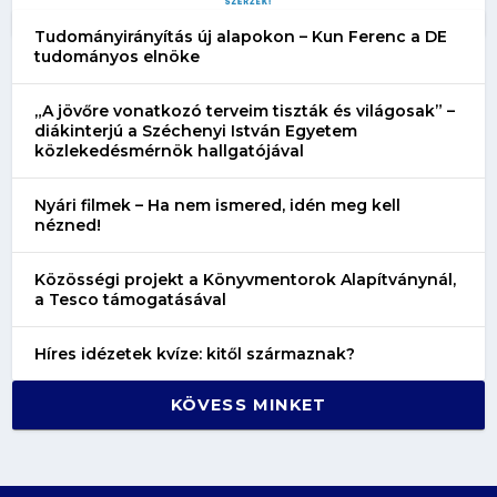
Tudományirányítás új alapokon – Kun Ferenc a DE
tudományos elnöke
„A jövőre vonatkozó terveim tiszták és világosak” –
diákinterjú a Széchenyi István Egyetem
közlekedésmérnök hallgatójával
Nyári filmek – Ha nem ismered, idén meg kell
nézned!
Közösségi projekt a Könyvmentorok Alapítványnál,
a Tesco támogatásával
Híres idézetek kvíze: kitől származnak?
KÖVESS MINKET