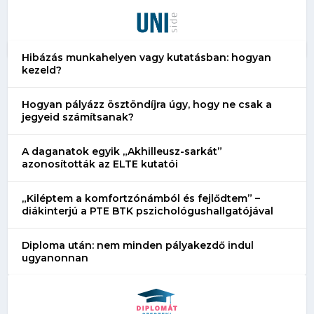
Hibázás munkahelyen vagy kutatásban: hogyan
kezeld?
Hogyan pályázz ösztöndíjra úgy, hogy ne csak a
jegyeid számítsanak?
A daganatok egyik „Akhilleusz-sarkát”
azonosították az ELTE kutatói
„Kiléptem a komfortzónámból és fejlődtem” –
diákinterjú a PTE BTK pszichológushallgatójával
Diploma után: nem minden pályakezdő indul
ugyanonnan