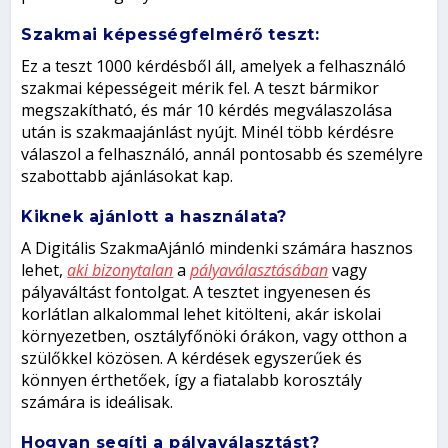
Szakmai képességfelmérő teszt:
Ez a teszt 1000 kérdésből áll, amelyek a felhasználó
szakmai képességeit mérik fel. A teszt bármikor
megszakítható, és már 10 kérdés megválaszolása
után is szakmaajánlást nyújt. Minél több kérdésre
válaszol a felhasználó, annál pontosabb és személyre
szabottabb ajánlásokat kap.
Kiknek ajánlott a használata?
A Digitális SzakmaAjánló mindenki számára hasznos
lehet,
aki bizonytalan
a
pályaválasztásában
vagy
pályaváltást fontolgat. A tesztet ingyenesen és
korlátlan alkalommal lehet kitölteni, akár iskolai
környezetben, osztályfőnöki órákon, vagy otthon a
szülőkkel közösen. A kérdések egyszerűek és
könnyen érthetőek, így a fiatalabb korosztály
számára is ideálisak.
Hogyan segíti a pályaválasztást?