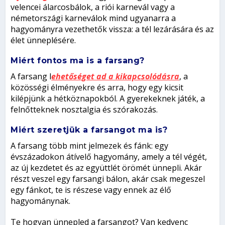
velencei álarcosbálok, a riói karnevál vagy a
németországi karneválok mind ugyanarra a
hagyományra vezethetők vissza: a tél lezárására és az
élet ünneplésére.
Miért fontos ma is a farsang?
A farsang l
ehetőséget ad a kikapcsolódásra
, a
közösségi élményekre és arra, hogy egy kicsit
kilépjünk a hétköznapokból. A gyerekeknek játék, a
felnőtteknek nosztalgia és szórakozás.
Miért szeretjük a farsangot ma is?
A farsang több mint jelmezek és fánk: egy
évszázadokon átívelő hagyomány, amely a tél végét,
az új kezdetet és az együttlét örömét ünnepli. Akár
részt veszel egy farsangi bálon, akár csak megeszel
egy fánkot, te is részese vagy ennek az élő
hagyománynak.
Te hogyan ünnepled a farsangot? Van kedvenc