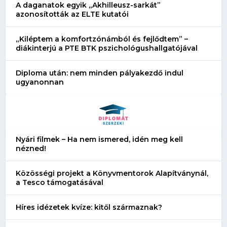
A daganatok egyik „Akhilleusz-sarkát”
azonosították az ELTE kutatói
„Kiléptem a komfortzónámból és fejlődtem” –
diákinterjú a PTE BTK pszichológushallgatójával
Diploma után: nem minden pályakezdő indul
ugyanonnan
Nyári filmek – Ha nem ismered, idén meg kell
nézned!
Közösségi projekt a Könyvmentorok Alapítványnál,
a Tesco támogatásával
Híres idézetek kvíze: kitől származnak?