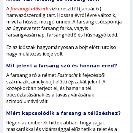
A
farsangi időszak
vízkereszttől (január 6.)
hamvazószerdáig tart. Hossza évről évre változik,
mivel a húsvét mozgó ünnep. A farsang csúcspontja
az úgynevezett farsang farka, vagyis
farsangvasárnap, farsanghétfő és húshagyókedd.
Ez az időszak hagyományosan a böjt előtti utolsó
nagy mulatozás ideje volt.
Mit jelent a farsang szó és honnan ered?
A farsang szó a német
Fastnacht
kifejezésből
származik, amely böjt előtti éjszakát jelent. A
középkorban terjedt el, és hamar a tél
búcsúztatásának és a tavasz várásának
szimbólumává vált.
Miért kapcsolódik a farsang a télűzéshez?
Régen az emberek hittek abban, hogy zajjal,
maskarákkal és vidámsággal elűzhetik a telet és a