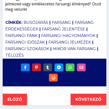
jelmezed vagy emlékezetes farsangi élményed? Oszd
meg velünk!
CÍMKÉK:
BUSÓJÁRÁS
|
FARSANG
|
FARSANG
ÉRDEKESSÉGEK
|
FARSANG JELENTÉSE
|
FARSANGI FÁNK
|
FARSANGI HAGYOMÁNYOK
|
FARSANGI IDŐSZAK
|
FARSANGI JELMEZEK
|
FARSANGI SZOKÁSOK
|
MIKOR VAN FARSANG
|
TÉLŰZÉS
ELŐZŐ
KÖVETKEZŐ