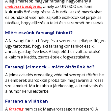
A legismertebb magyar farsangi hagyomány a
mohácsi busójárás
, amely az UNESCO szellemi
kulturális örökség része. A busók ijesztő maszkokat
és bundákat viselnek, zajkeltő eszközökkel járják az
utcákat, hogy elűzzék a telet és szerencsét hozzanak.
Miért eszünk farsangi fánkot?
A farsangi fánk a bőség és a szerencse jelképe. Régen
úgy tartották, hogy aki farsangkor fánkot eszik,
annak gazdag éve lesz. A böjt előtt ez volt az utolsó
alkalom a kiadós, zsíros ételek fogyasztására.
Farsangi jelmezek – miért öltözünk be?
A jelmezviselés eredetileg védelmi szerepet töltött be:
az emberek álarcokkal próbálták megzavarni a rossz
szellemeket. Ma inkább a játékosság, a kreativitás és
a humor kerül előtérbe.
Farsang a világban
A
farsang
nem csak Magyarországon népszerű. A