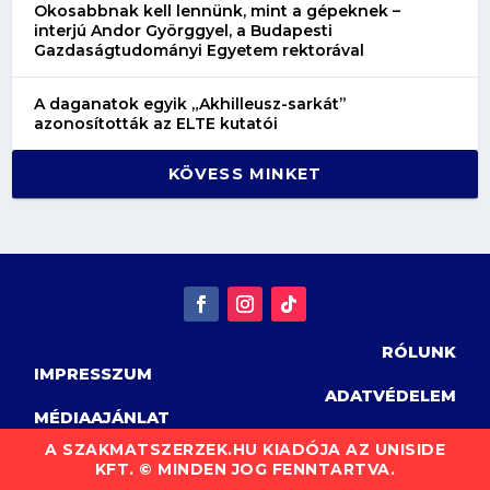
Okosabbnak kell lennünk, mint a gépeknek –
interjú Andor Györggyel, a Budapesti
Gazdaságtudományi Egyetem rektorával
A daganatok egyik „Akhilleusz-sarkát”
azonosították az ELTE kutatói
KÖVESS MINKET
RÓLUNK
IMPRESSZUM
ADATVÉDELEM
MÉDIAAJÁNLAT
A SZAKMATSZERZEK.HU KIADÓJA AZ UNISIDE
KFT. © MINDEN JOG FENNTARTVA.