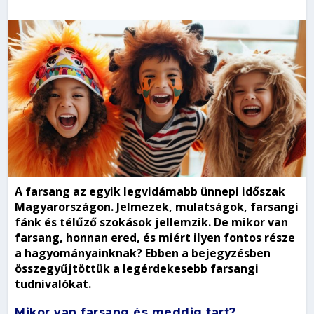
A farsang az egyik legvidámabb ünnepi időszak
Magyarországon. Jelmezek, mulatságok, farsangi
fánk és télűző szokások jellemzik. De mikor van
farsang, honnan ered, és miért ilyen fontos része
a hagyományainknak? Ebben a bejegyzésben
összegyűjtöttük a legérdekesebb farsangi
tudnivalókat.
Mikor van farsang és meddig tart?