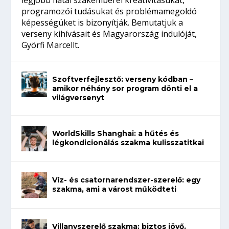
programozói tudásukat és problémamegoldó
képességüket is bizonyítják. Bemutatjuk a
verseny kihívásait és Magyarország indulóját,
Györfi Marcellt.
Szoftverfejlesztő: verseny kódban –
amikor néhány sor program dönti el a
világversenyt
WorldSkills Shanghai: a hűtés és
légkondicionálás szakma kulisszatitkai
Víz- és csatornarendszer-szerelő: egy
szakma, ami a várost működteti
Villanyszerelő szakma: biztos jövő,