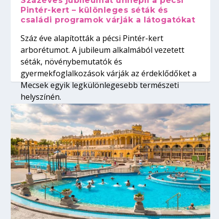
Százéves jubileumát ünnepli a pécsi
Pintér-kert – különleges séták és
családi programok várják a látogatókat
Száz éve alapították a pécsi Pintér-kert
arborétumot. A jubileum alkalmából vezetett
séták, növénybemutatók és
gyermekfoglalkozások várják az érdeklődőket a
Mecsek egyik legkülönlegesebb természeti
helyszínén.