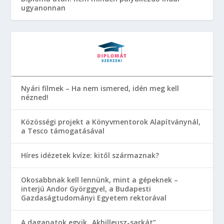
ugyanonnan
Nyári filmek – Ha nem ismered, idén meg kell
nézned!
Közösségi projekt a Könyvmentorok Alapítványnál,
a Tesco támogatásával
Híres idézetek kvíze: kitől származnak?
Okosabbnak kell lennünk, mint a gépeknek –
interjú Andor Györggyel, a Budapesti
Gazdaságtudományi Egyetem rektorával
A daganatok egyik „Akhilleusz-sarkát”