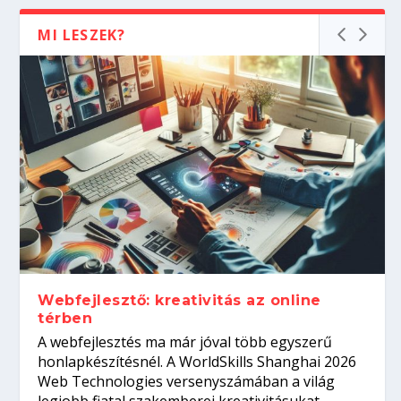
MI LESZEK?
Webfejlesztő: kreativitás az online
térben
A webfejlesztés ma már jóval több egyszerű
honlapkészítésnél. A WorldSkills Shanghai 2026
Web Technologies versenyszámában a világ
legjobb fiatal szakemberei kreativitásukat,