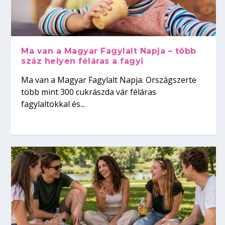
Ma van a Magyar Fagylalt Napja – több
száz helyen féláras a fagyi
Ma van a Magyar Fagylalt Napja. Országszerte
több mint 300 cukrászda vár féláras
fagylaltokkal és...