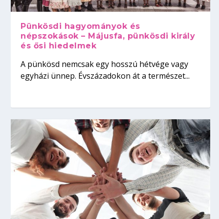
Pünkösdi hagyományok és
népszokások – Májusfa, pünkösdi király
és ősi hiedelmek
A pünkösd nemcsak egy hosszú hétvége vagy
egyházi ünnep. Évszázadokon át a természet...