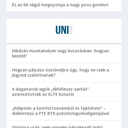
És az MI végül megnyomja a nagy piros gombot
Hibázás munkahelyen vagy kutatásban: hogyan
kezeld?
Hogyan pályázz ösztöndíjra úgy, hogy ne csak a
jegyeid számítsanak?
A daganatok egyik „Akhilleusz-sarkát”
azonosították az ELTE kutatói
„Kiléptem a komfortzónámból és fejlődtem” –
diákinterjú a PTE BTK pszichológushallgatójával
Diploma után: nem minden pályakezdő indul