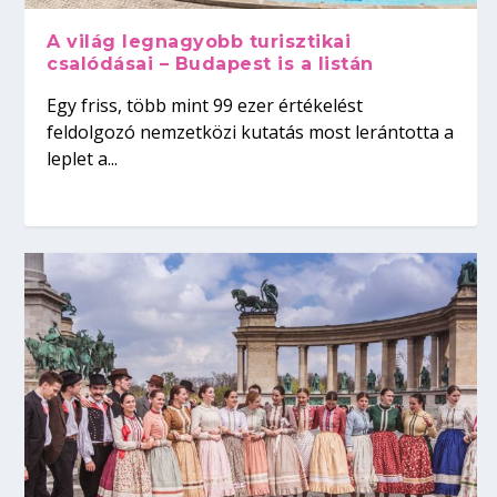
A világ legnagyobb turisztikai
csalódásai – Budapest is a listán
Egy friss, több mint 99 ezer értékelést
feldolgozó nemzetközi kutatás most lerántotta a
leplet a...