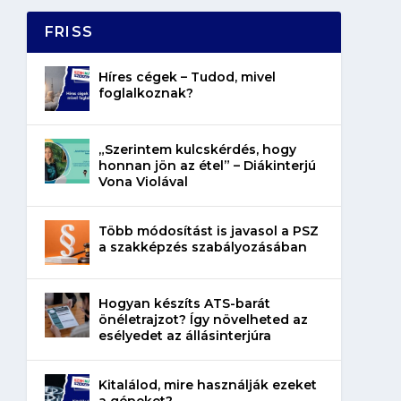
FRISS
Híres cégek – Tudod, mivel
foglalkoznak?
„Szerintem kulcskérdés, hogy
honnan jön az étel” – Diákinterjú
Vona Violával
Több módosítást is javasol a PSZ
a szakképzés szabályozásában
Hogyan készíts ATS-barát
önéletrajzot? Így növelheted az
esélyedet az állásinterjúra
Kitalálod, mire használják ezeket
a gépeket?