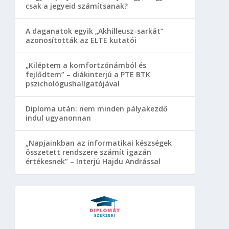
csak a jegyeid számítsanak?
A daganatok egyik „Akhilleusz-sarkát”
azonosították az ELTE kutatói
„Kiléptem a komfortzónámból és
fejlődtem” – diákinterjú a PTE BTK
pszichológushallgatójával
Diploma után: nem minden pályakezdő
indul ugyanonnan
„Napjainkban az informatikai készségek
összetett rendszere számít igazán
értékesnek” – Interjú Hajdu Andrással