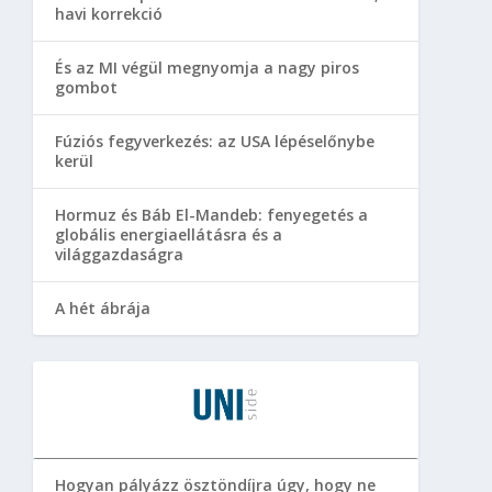
havi korrekció
És az MI végül megnyomja a nagy piros
gombot
Fúziós fegyverkezés: az USA lépéselőnybe
kerül
Hormuz és Báb El-Mandeb: fenyegetés a
globális energiaellátásra és a
világgazdaságra
A hét ábrája
Hogyan pályázz ösztöndíjra úgy, hogy ne