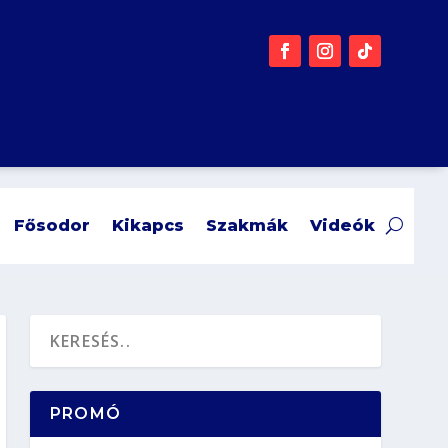
Fősodor
Kikapcs
Szakmák
Videók
PROMÓ