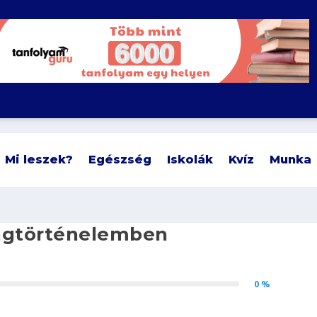
Mi leszek?
Egészség
Iskolák
Kvíz
Munka
lágtörténelemben
0 %