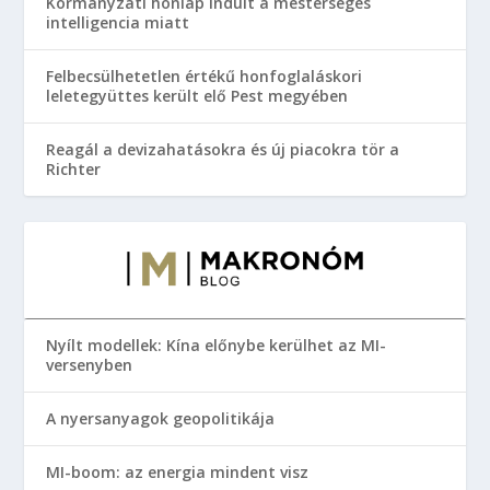
Kormányzati honlap indult a mesterséges
intelligencia miatt
Felbecsülhetetlen értékű honfoglaláskori
leletegyüttes került elő Pest megyében
Reagál a devizahatásokra és új piacokra tör a
Richter
Nyílt modellek: Kína előnybe kerülhet az MI-
versenyben
A nyersanyagok geopolitikája
MI-boom: az energia mindent visz