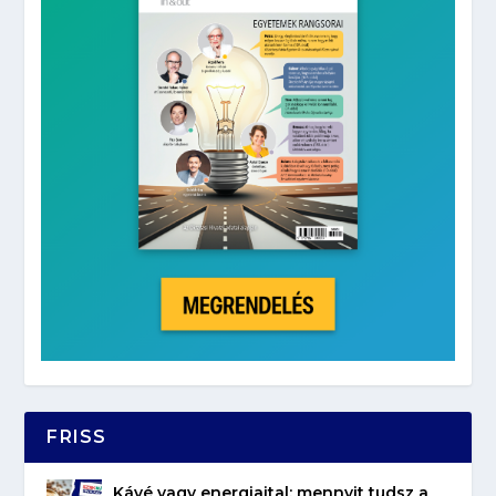
FRISS
Kávé vagy energiaital: mennyit tudsz a