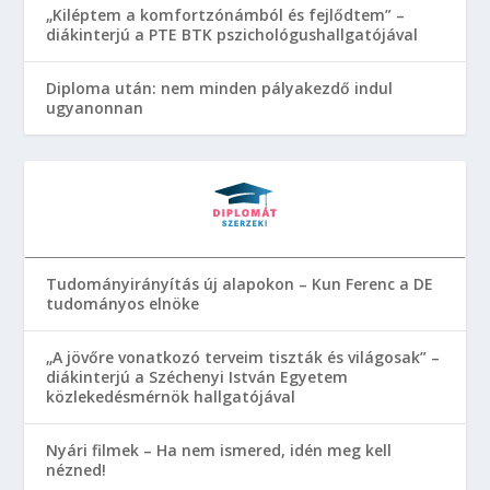
„Kiléptem a komfortzónámból és fejlődtem” –
diákinterjú a PTE BTK pszichológushallgatójával
Diploma után: nem minden pályakezdő indul
ugyanonnan
Tudományirányítás új alapokon – Kun Ferenc a DE
tudományos elnöke
„A jövőre vonatkozó terveim tiszták és világosak” –
diákinterjú a Széchenyi István Egyetem
közlekedésmérnök hallgatójával
Nyári filmek – Ha nem ismered, idén meg kell
nézned!