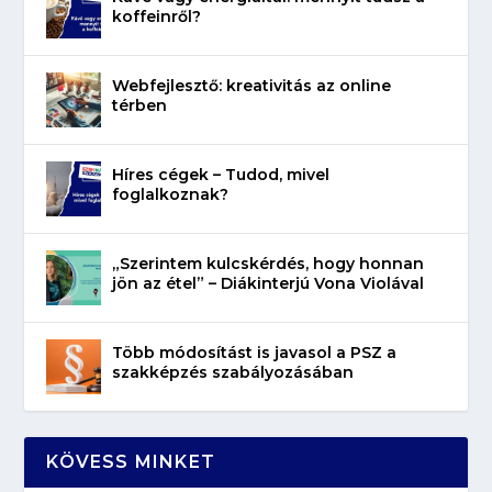
koffeinről?
Webfejlesztő: kreativitás az online
térben
Híres cégek – Tudod, mivel
foglalkoznak?
„Szerintem kulcskérdés, hogy honnan
jön az étel” – Diákinterjú Vona Violával
Több módosítást is javasol a PSZ a
szakképzés szabályozásában
KÖVESS MINKET