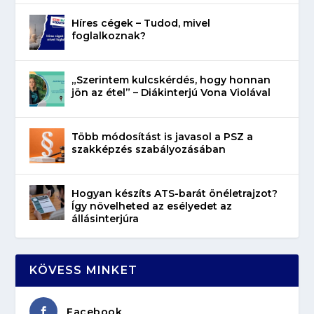
Híres cégek – Tudod, mivel
foglalkoznak?
„Szerintem kulcskérdés, hogy honnan
jön az étel” – Diákinterjú Vona Violával
Több módosítást is javasol a PSZ a
szakképzés szabályozásában
Hogyan készíts ATS-barát önéletrajzot?
Így növelheted az esélyedet az
állásinterjúra
KÖVESS MINKET
Facebook