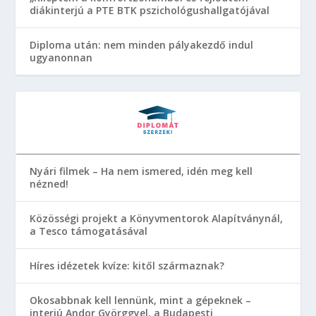
diákinterjú a PTE BTK pszichológushallgatójával
Diploma után: nem minden pályakezdő indul
ugyanonnan
Nyári filmek – Ha nem ismered, idén meg kell
nézned!
Közösségi projekt a Könyvmentorok Alapítványnál,
a Tesco támogatásával
Híres idézetek kvíze: kitől származnak?
Okosabbnak kell lennünk, mint a gépeknek –
interjú Andor Györggyel, a Budapesti