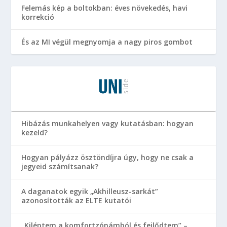
Felemás kép a boltokban: éves növekedés, havi
korrekció
És az MI végül megnyomja a nagy piros gombot
Hibázás munkahelyen vagy kutatásban: hogyan
kezeld?
Hogyan pályázz ösztöndíjra úgy, hogy ne csak a
jegyeid számítsanak?
A daganatok egyik „Akhilleusz-sarkát”
azonosították az ELTE kutatói
„Kiléptem a komfortzónámból és fejlődtem” –