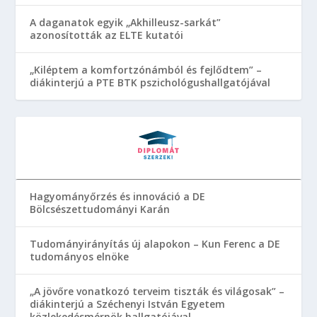
A daganatok egyik „Akhilleusz-sarkát”
azonosították az ELTE kutatói
„Kiléptem a komfortzónámból és fejlődtem” –
diákinterjú a PTE BTK pszichológushallgatójával
Hagyományőrzés és innováció a DE
Bölcsészettudományi Karán
Tudományirányítás új alapokon – Kun Ferenc a DE
tudományos elnöke
„A jövőre vonatkozó terveim tiszták és világosak” –
diákinterjú a Széchenyi István Egyetem
közlekedésmérnök hallgatójával