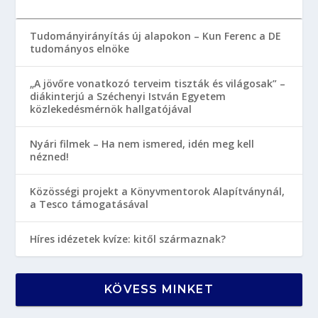
Tudományirányítás új alapokon – Kun Ferenc a DE
tudományos elnöke
„A jövőre vonatkozó terveim tiszták és világosak” –
diákinterjú a Széchenyi István Egyetem
közlekedésmérnök hallgatójával
Nyári filmek – Ha nem ismered, idén meg kell
nézned!
Közösségi projekt a Könyvmentorok Alapítványnál,
a Tesco támogatásával
Híres idézetek kvíze: kitől származnak?
KÖVESS MINKET