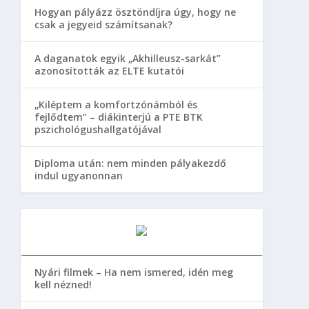
Hogyan pályázz ösztöndíjra úgy, hogy ne
csak a jegyeid számítsanak?
A daganatok egyik „Akhilleusz-sarkát”
azonosították az ELTE kutatói
„Kiléptem a komfortzónámból és
fejlődtem” – diákinterjú a PTE BTK
pszichológushallgatójával
Diploma után: nem minden pályakezdő
indul ugyanonnan
Nyári filmek – Ha nem ismered, idén meg
kell nézned!