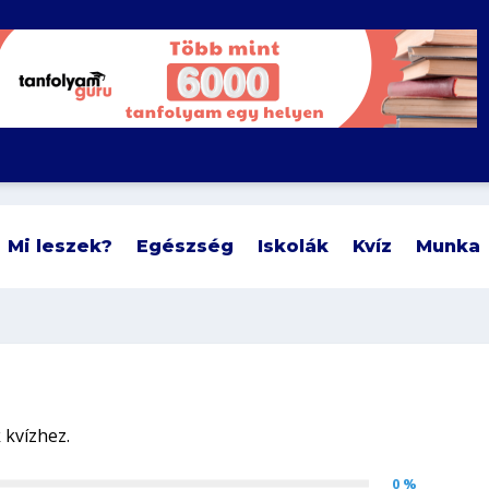
Mi leszek?
Egészség
Iskolák
Kvíz
Munka
0 %