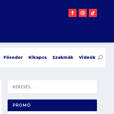
Fősodor
Kikapcs
Szakmák
Videók
PROMÓ