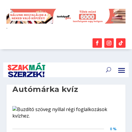
.
Autómárka kvíz
0 %