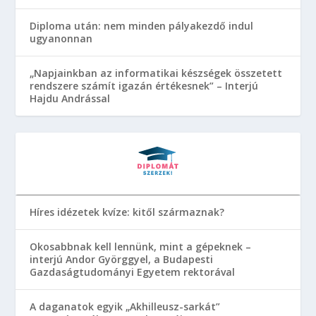
Diploma után: nem minden pályakezdő indul
ugyanonnan
„Napjainkban az informatikai készségek összetett
rendszere számít igazán értékesnek” – Interjú
Hajdu Andrással
Híres idézetek kvíze: kitől származnak?
Okosabbnak kell lennünk, mint a gépeknek –
interjú Andor Györggyel, a Budapesti
Gazdaságtudományi Egyetem rektorával
A daganatok egyik „Akhilleusz-sarkát”