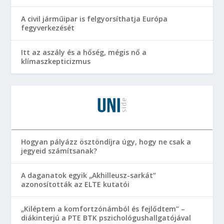
A civil járműipar is felgyorsíthatja Európa
fegyverkezését
Itt az aszály és a hőség, mégis nő a
klímaszkepticizmus
Hogyan pályázz ösztöndíjra úgy, hogy ne csak a
jegyeid számítsanak?
A daganatok egyik „Akhilleusz-sarkát”
azonosították az ELTE kutatói
„Kiléptem a komfortzónámból és fejlődtem” –
diákinterjú a PTE BTK pszichológushallgatójával