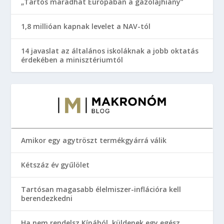
„Tartós maradhat Európában a gázolajhiány”
1,8 millióan kapnak levelet a NAV-tól
14 javaslat az általános iskoláknak a jobb oktatás
érdekében a minisztériumtól
Amikor egy agytröszt termékgyárrá válik
Kétszáz év gyűlölet
Tartósan magasabb élelmiszer-inflációra kell
berendezkedni
Ha nem rendelsz Kínából, küldenek egy egész