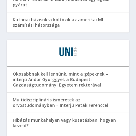
gyárat
Katonai bázisokra költözik az amerikai MI
számítási hátországa
Okosabbnak kell lennünk, mint a gépeknek –
interjú Andor Györggyel, a Budapesti
Gazdaságtudományi Egyetem rektorával
Multidiszciplináris ismeretek az
orvostudományban – Interjú Peták Ferenccel
Hibázás munkahelyen vagy kutatásban: hogyan
kezeld?