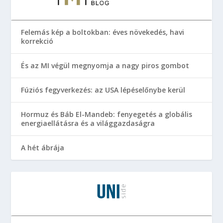
Felemás kép a boltokban: éves növekedés, havi
korrekció
És az MI végül megnyomja a nagy piros gombot
Fúziós fegyverkezés: az USA lépéselőnybe kerül
Hormuz és Báb El-Mandeb: fenyegetés a globális
energiaellátásra és a világgazdaságra
A hét ábrája