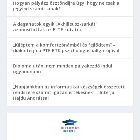
Hogyan pályázz ösztöndíjra úgy, hogy ne csak a
jegyeid számítsanak?
A daganatok egyik „Akhilleusz-sarkát”
azonosították az ELTE kutatói
„Kiléptem a komfortzónámból és fejlődtem” –
diákinterjú a PTE BTK pszichológushallgatójával
Diploma után: nem minden pályakezdő indul
ugyanonnan
„Napjainkban az informatikai készségek összetett
rendszere számít igazán értékesnek” – Interjú
Hajdu Andrással