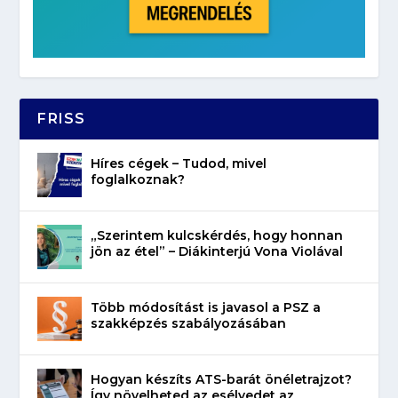
FRISS
Híres cégek – Tudod, mivel
foglalkoznak?
„Szerintem kulcskérdés, hogy honnan
jön az étel” – Diákinterjú Vona Violával
Több módosítást is javasol a PSZ a
szakképzés szabályozásában
Hogyan készíts ATS-barát önéletrajzot?
Így növelheted az esélyedet az