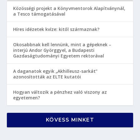
Közösségi projekt a Könyvmentorok Alapítványnál,
a Tesco támogatásával
Híres idézetek kvíze: kitől származnak?
Okosabbnak kell lennünk, mint a gépeknek –
interjú Andor Györggyel, a Budapesti
Gazdaságtudományi Egyetem rektorával
A daganatok egyik „Akhilleusz-sarkát”
azonosították az ELTE kutatói
Hogyan változik a pénzhez való viszony az
egyetemen?
KÖVESS MINKET