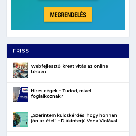
FRISS
Webfejlesztő: kreativitás az online
térben
Híres cégek – Tudod, mivel
foglalkoznak?
„Szerintem kulcskérdés, hogy honnan
jön az étel” – Diákinterjú Vona Violával