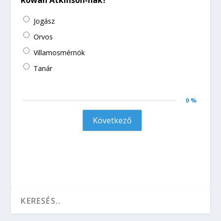
Rowan Atkinson-nak?
Jogász
Orvos
Villamosmérnök
Tanár
0 %
Következő