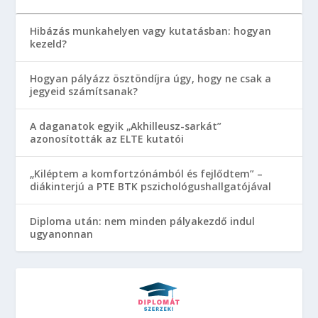
Hibázás munkahelyen vagy kutatásban: hogyan
kezeld?
Hogyan pályázz ösztöndíjra úgy, hogy ne csak a
jegyeid számítsanak?
A daganatok egyik „Akhilleusz-sarkát”
azonosították az ELTE kutatói
„Kiléptem a komfortzónámból és fejlődtem” –
diákinterjú a PTE BTK pszichológushallgatójával
Diploma után: nem minden pályakezdő indul
ugyanonnan