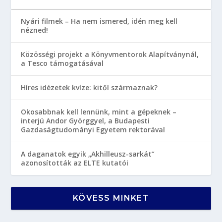
Nyári filmek – Ha nem ismered, idén meg kell
nézned!
Közösségi projekt a Könyvmentorok Alapítványnál,
a Tesco támogatásával
Híres idézetek kvíze: kitől származnak?
Okosabbnak kell lennünk, mint a gépeknek –
interjú Andor Györggyel, a Budapesti
Gazdaságtudományi Egyetem rektorával
A daganatok egyik „Akhilleusz-sarkát”
azonosították az ELTE kutatói
KÖVESS MINKET