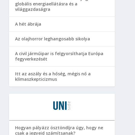
globális energiaellátásra és a
világgazdaságra
A hét ábrája
Az olajhorror leghangosabb sikolya
A civil járműipar is felgyorsíthatja Európa
fegyverkezését
Itt az aszály és a hőség, mégis nő a
klímaszkepticizmus
Hogyan pályázz ösztöndíjra úgy, hogy ne
csak a jegyeid számítsanak?