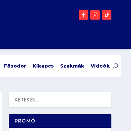
Fősodor
Kikapcs
Szakmák
Videók
PROMÓ