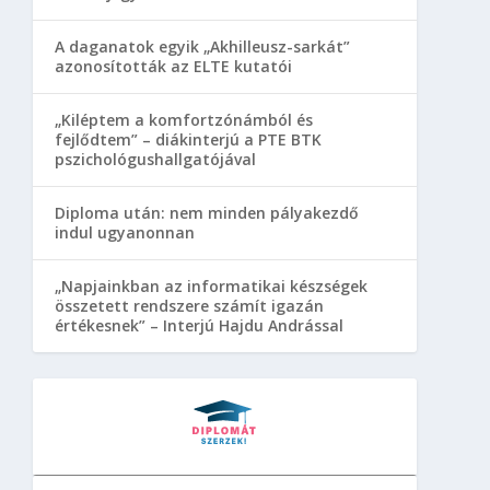
A daganatok egyik „Akhilleusz-sarkát”
azonosították az ELTE kutatói
„Kiléptem a komfortzónámból és
fejlődtem” – diákinterjú a PTE BTK
pszichológushallgatójával
Diploma után: nem minden pályakezdő
indul ugyanonnan
„Napjainkban az informatikai készségek
összetett rendszere számít igazán
értékesnek” – Interjú Hajdu Andrással