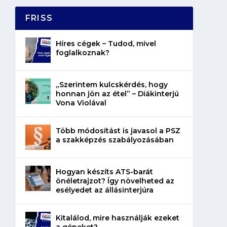
FRISS
Híres cégek – Tudod, mivel
foglalkoznak?
„Szerintem kulcskérdés, hogy
honnan jön az étel” – Diákinterjú
Vona Violával
Több módosítást is javasol a PSZ
a szakképzés szabályozásában
Hogyan készíts ATS-barát
önéletrajzot? Így növelheted az
esélyedet az állásinterjúra
Kitalálod, mire használják ezeket
a gépeket?