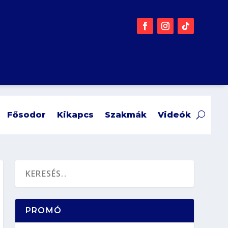
Fősodor
Kikapcs
Szakmák
Videók
PROMÓ