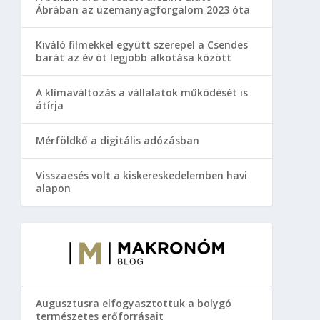
Ábrában az üzemanyagforgalom 2023 óta
Kiváló filmekkel együtt szerepel a Csendes
barát az év öt legjobb alkotása között
A klímaváltozás a vállalatok működését is
átírja
Mérföldkő a digitális adózásban
Visszaesés volt a kiskereskedelemben havi
alapon
Augusztusra elfogyasztottuk a bolygó
természetes erőforrásait