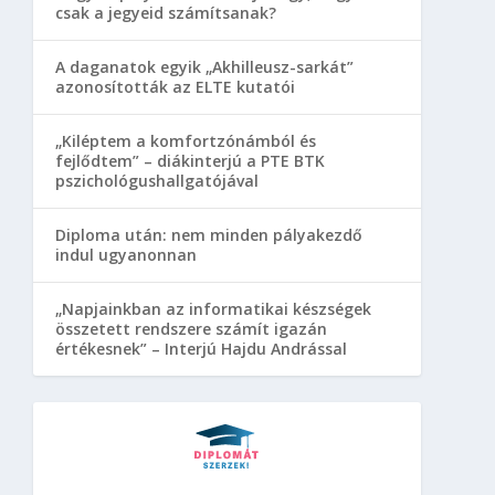
csak a jegyeid számítsanak?
A daganatok egyik „Akhilleusz-sarkát”
azonosították az ELTE kutatói
„Kiléptem a komfortzónámból és
fejlődtem” – diákinterjú a PTE BTK
pszichológushallgatójával
Diploma után: nem minden pályakezdő
indul ugyanonnan
„Napjainkban az informatikai készségek
összetett rendszere számít igazán
értékesnek” – Interjú Hajdu Andrással