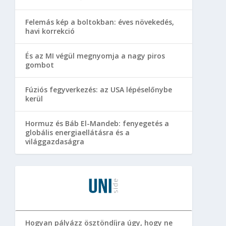
Felemás kép a boltokban: éves növekedés,
havi korrekció
És az MI végül megnyomja a nagy piros
gombot
Fúziós fegyverkezés: az USA lépéselőnybe
kerül
Hormuz és Báb El-Mandeb: fenyegetés a
globális energiaellátásra és a
világgazdaságra
Hogyan pályázz ösztöndíjra úgy, hogy ne