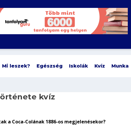
Mi leszek?
Egészség
Iskolák
Kvíz
Munka
története kvíz
ttak a Coca-Colának 1886-os megjelenésekor?