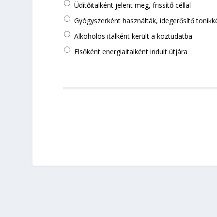
Üdítőitalként jelent meg, frissítő céllal
Gyógyszerként használták, idegerősítő tonikk
Alkoholos italként került a köztudatba
Elsőként energiaitalként indult útjára