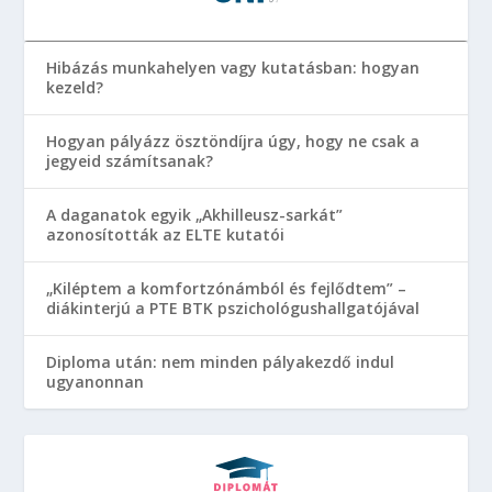
Hibázás munkahelyen vagy kutatásban: hogyan
kezeld?
Hogyan pályázz ösztöndíjra úgy, hogy ne csak a
jegyeid számítsanak?
A daganatok egyik „Akhilleusz-sarkát”
azonosították az ELTE kutatói
„Kiléptem a komfortzónámból és fejlődtem” –
diákinterjú a PTE BTK pszichológushallgatójával
Diploma után: nem minden pályakezdő indul
ugyanonnan