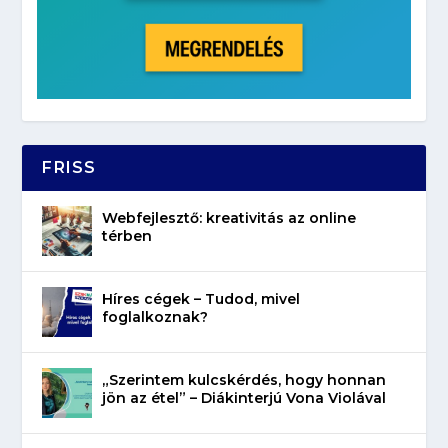
FRISS
Webfejlesztő: kreativitás az online
térben
Híres cégek – Tudod, mivel
foglalkoznak?
„Szerintem kulcskérdés, hogy honnan
jön az étel” – Diákinterjú Vona Violával