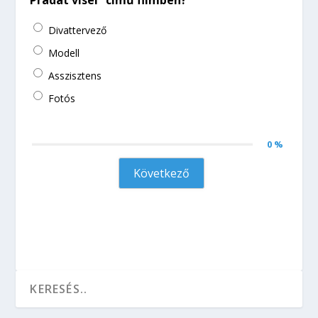
Pradát visel” című filmben?
Divattervező
Modell
Asszisztens
Fotós
0 %
Következő