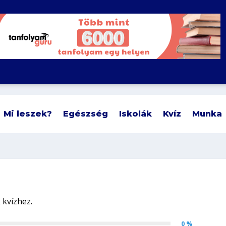
Mi leszek?
Egészség
Iskolák
Kvíz
Munka
0 %