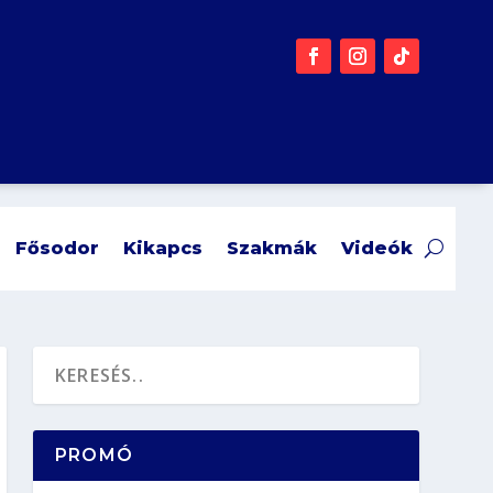
Fősodor
Kikapcs
Szakmák
Videók
PROMÓ