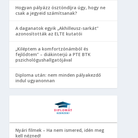
Hogyan pályázz ösztöndíjra úgy, hogy ne
csak a jegyeid számítsanak?
A daganatok egyik „Akhilleusz-sarkát”
azonosították az ELTE kutatói
„Kiléptem a komfortzónámból és
fejlődtem” – diákinterjú a PTE BTK
pszichológushallgatójával
Diploma után: nem minden pályakezdő
indul ugyanonnan
Nyári filmek – Ha nem ismered, idén meg
kell nézned!