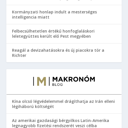
Kormányzati honlap indult a mesterséges
intelligencia miatt
Felbecsülhetetlen értékű honfoglaláskori
leletegyüttes került elő Pest megyében
Reagál a devizahatásokra és új piacokra tör a
Richter
Kína olcsó légvédelemmel drágíthatja az Irán elleni
légiháború költségét
Az amerikai gazdasági bérgyilkos Latin-Amerika
legnagyobb fizetési rendszerét veszi célba