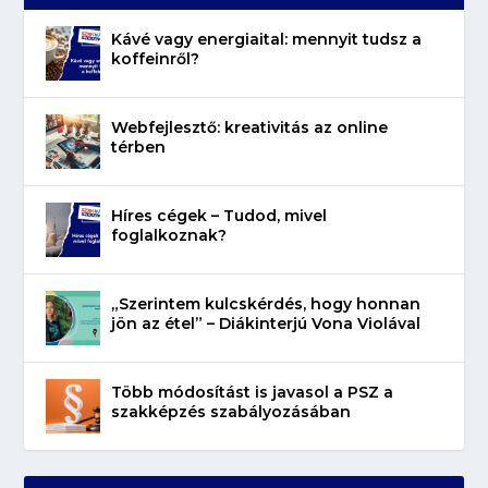
Kávé vagy energiaital: mennyit tudsz a
koffeinről?
Webfejlesztő: kreativitás az online
térben
Híres cégek – Tudod, mivel
foglalkoznak?
„Szerintem kulcskérdés, hogy honnan
jön az étel” – Diákinterjú Vona Violával
Több módosítást is javasol a PSZ a
szakképzés szabályozásában