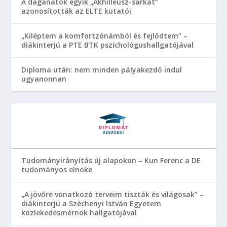
A daganatok egyik „Akhilleusz-sarkát”
azonosították az ELTE kutatói
„Kiléptem a komfortzónámból és fejlődtem” –
diákinterjú a PTE BTK pszichológushallgatójával
Diploma után: nem minden pályakezdő indul
ugyanonnan
Tudományirányítás új alapokon – Kun Ferenc a DE
tudományos elnöke
„A jövőre vonatkozó terveim tiszták és világosak” –
diákinterjú a Széchenyi István Egyetem
közlekedésmérnök hallgatójával