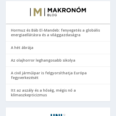
Hormuz és Báb El-Mandeb: fenyegetés a globális
energiaellátásra és a világgazdaságra
A hét ábrája
Az olajhorror leghangosabb sikolya
A civil járműipar is felgyorsíthatja Európa
fegyverkezését
Itt az aszály és a hőség, mégis nő a
klímaszkepticizmus