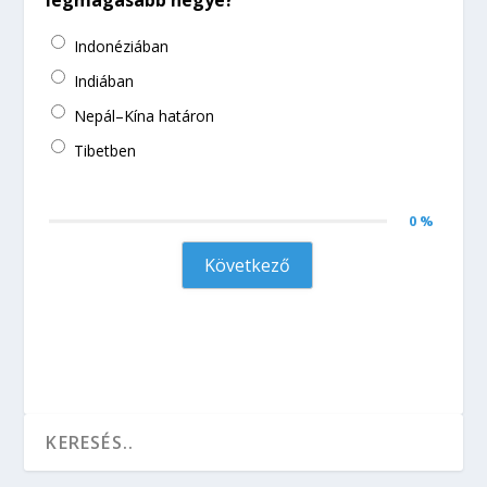
legmagasabb hegye?
Indonéziában
Indiában
Nepál–Kína határon
Tibetben
0 %
Következő