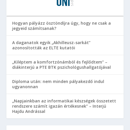
Hogyan pályázz ösztöndíjra úgy, hogy ne csak a
jegyeid számítsanak?
A daganatok egyik „Akhilleusz-sarkát”
azonosították az ELTE kutatói
„Kiléptem a komfortzónámból és fejlődtem” –
diákinterjú a PTE BTK pszichológushallgatójával
Diploma után: nem minden pályakezdő indul
ugyanonnan
„Napjainkban az informatikai készségek összetett
rendszere számít igazán értékesnek” – Interjú
Hajdu Andrással