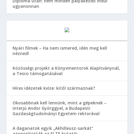
Diploma után: nem minden pályakezdő indul
ugyanonnan
Nyári filmek – Ha nem ismered, idén meg kell
nézned!
Közösségi projekt a Könyvmentorok Alapítványnál,
a Tesco támogatásával
Híres idézetek kvíze: kitől származnak?
Okosabbnak kell lennünk, mint a gépeknek –
interjú Andor Györggyel, a Budapesti
Gazdaságtudományi Egyetem rektorával
A daganatok egyik „Akhilleusz-sarkát”
azonosították az ELTE kutatói