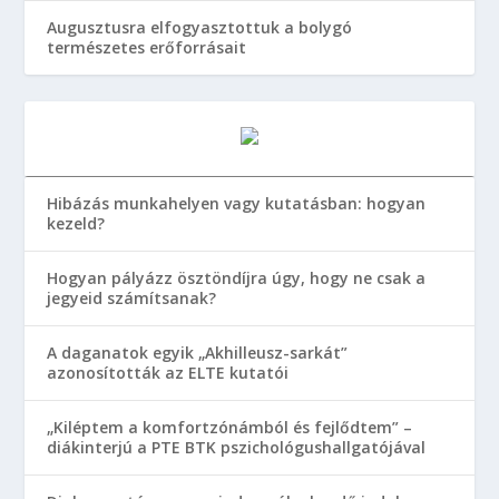
Augusztusra elfogyasztottuk a bolygó
természetes erőforrásait
Hibázás munkahelyen vagy kutatásban: hogyan
kezeld?
Hogyan pályázz ösztöndíjra úgy, hogy ne csak a
jegyeid számítsanak?
A daganatok egyik „Akhilleusz-sarkát”
azonosították az ELTE kutatói
„Kiléptem a komfortzónámból és fejlődtem” –
diákinterjú a PTE BTK pszichológushallgatójával