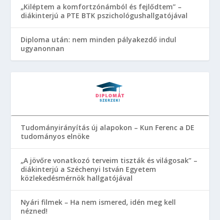
„Kiléptem a komfortzónámból és fejlődtem” –
diákinterjú a PTE BTK pszichológushallgatójával
Diploma után: nem minden pályakezdő indul
ugyanonnan
Tudományirányítás új alapokon – Kun Ferenc a DE
tudományos elnöke
„A jövőre vonatkozó terveim tiszták és világosak” –
diákinterjú a Széchenyi István Egyetem
közlekedésmérnök hallgatójával
Nyári filmek – Ha nem ismered, idén meg kell
nézned!