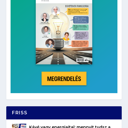
FRISS
Kávé vagy energiaital: mennyit tudsz a