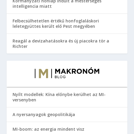
Kormányzati honlap indult a mesterséges
intelligencia miatt
Felbecsülhetetlen értékű honfoglaláskori
leletegyüttes került elő Pest megyében
Reagál a devizahatásokra és új piacokra tör a
Richter
Nyílt modellek: Kína előnybe kerülhet az MI-
versenyben
A nyersanyagok geopolitikája
MI-boom: az energia mindent visz