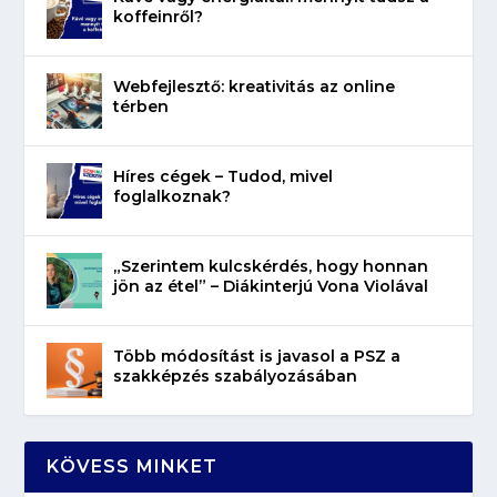
koffeinről?
Webfejlesztő: kreativitás az online
térben
Híres cégek – Tudod, mivel
foglalkoznak?
„Szerintem kulcskérdés, hogy honnan
jön az étel” – Diákinterjú Vona Violával
Több módosítást is javasol a PSZ a
szakképzés szabályozásában
KÖVESS MINKET