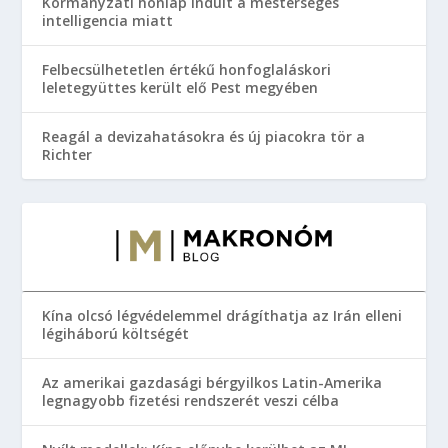
Kormányzati honlap indult a mesterséges
intelligencia miatt
Felbecsülhetetlen értékű honfoglaláskori
leletegyüttes került elő Pest megyében
Reagál a devizahatásokra és új piacokra tör a
Richter
Kína olcsó légvédelemmel drágíthatja az Irán elleni
légiháború költségét
Az amerikai gazdasági bérgyilkos Latin-Amerika
legnagyobb fizetési rendszerét veszi célba