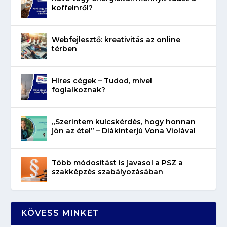
koffeinről?
Webfejlesztő: kreativitás az online
térben
Híres cégek – Tudod, mivel
foglalkoznak?
„Szerintem kulcskérdés, hogy honnan
jön az étel” – Diákinterjú Vona Violával
Több módosítást is javasol a PSZ a
szakképzés szabályozásában
KÖVESS MINKET