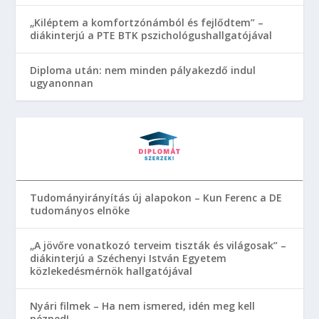
„Kiléptem a komfortzónámból és fejlődtem” –
diákinterjú a PTE BTK pszichológushallgatójával
Diploma után: nem minden pályakezdő indul
ugyanonnan
Tudományirányítás új alapokon – Kun Ferenc a DE
tudományos elnöke
„A jövőre vonatkozó terveim tiszták és világosak” –
diákinterjú a Széchenyi István Egyetem
közlekedésmérnök hallgatójával
Nyári filmek – Ha nem ismered, idén meg kell
nézned!