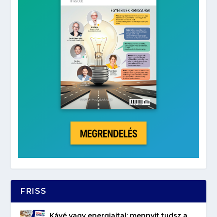
FRISS
Kávé vagy energiaital: mennyit tudsz a