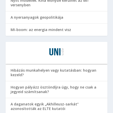
Nyílt modellek: Kína előnybe kerülhet az MI-
versenyben
A nyersanyagok geopolitikája
MI-boom: az energia mindent visz
Hibázás munkahelyen vagy kutatásban: hogyan
kezeld?
Hogyan pályázz ösztöndíjra úgy, hogy ne csak a
jegyeid számítsanak?
A daganatok egyik „Akhilleusz-sarkát”
azonosították az ELTE kutatói