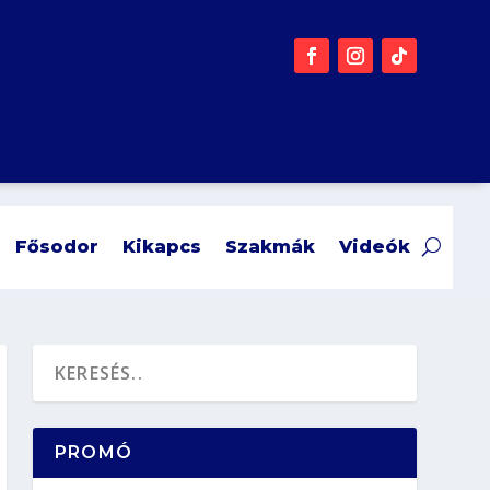
Fősodor
Kikapcs
Szakmák
Videók
PROMÓ