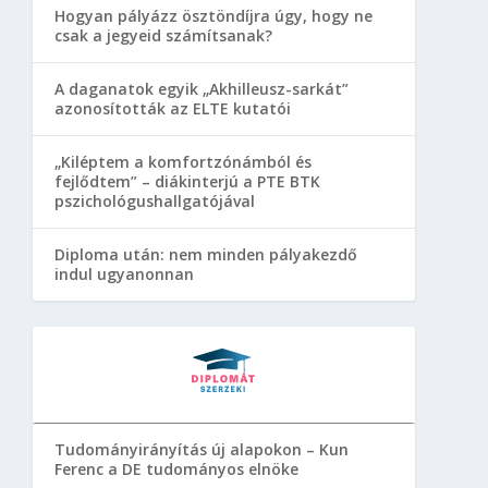
Hogyan pályázz ösztöndíjra úgy, hogy ne
csak a jegyeid számítsanak?
A daganatok egyik „Akhilleusz-sarkát”
azonosították az ELTE kutatói
„Kiléptem a komfortzónámból és
fejlődtem” – diákinterjú a PTE BTK
pszichológushallgatójával
Diploma után: nem minden pályakezdő
indul ugyanonnan
Tudományirányítás új alapokon – Kun
Ferenc a DE tudományos elnöke