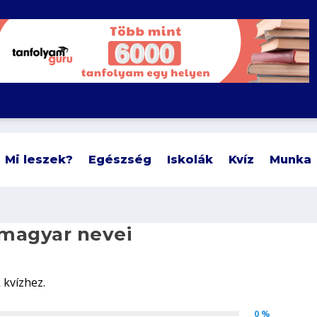
Mi leszek?
Egészség
Iskolák
Kvíz
Munka
 magyar nevei
0 %