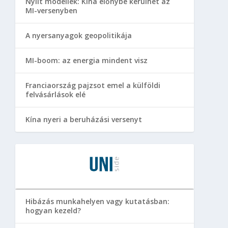
Nyílt modellek: Kína előnybe kerülhet az
MI-versenyben
A nyersanyagok geopolitikája
MI-boom: az energia mindent visz
Franciaország pajzsot emel a külföldi
felvásárlások elé
Kína nyeri a beruházási versenyt
Hibázás munkahelyen vagy kutatásban:
hogyan kezeld?