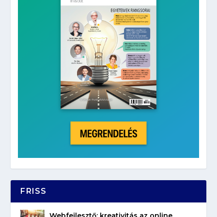
FRISS
Webfejlesztő: kreativitás az online