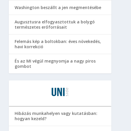
Washington beszállt a jen megmentésébe
Augusztusra elfogyasztottuk a bolygó
természetes erőforrásait
Felemás kép a boltokban: éves növekedés,
havi korrekció
És az MI végül megnyomja a nagy piros
gombot
Hibázás munkahelyen vagy kutatásban:
hogyan kezeld?