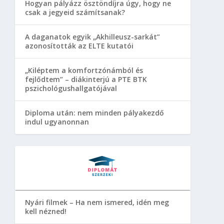
Hogyan pályázz ösztöndíjra úgy, hogy ne
csak a jegyeid számítsanak?
A daganatok egyik „Akhilleusz-sarkát”
azonosították az ELTE kutatói
„Kiléptem a komfortzónámból és
fejlődtem” – diákinterjú a PTE BTK
pszichológushallgatójával
Diploma után: nem minden pályakezdő
indul ugyanonnan
Nyári filmek – Ha nem ismered, idén meg
kell nézned!