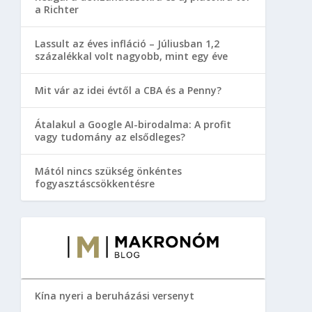
a Richter
Lassult az éves infláció – Júliusban 1,2
százalékkal volt nagyobb, mint egy éve
Mit vár az idei évtől a CBA és a Penny?
Átalakul a Google AI-birodalma: A profit
vagy tudomány az elsődleges?
Mától nincs szükség önkéntes
fogyasztáscsökkentésre
Kína nyeri a beruházási versenyt