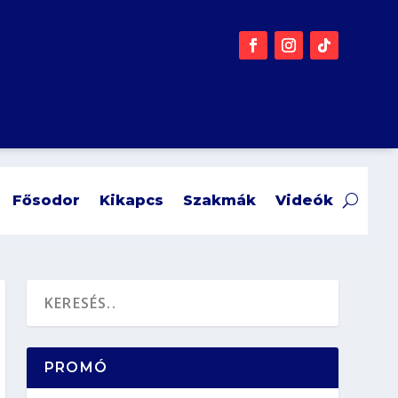
Fősodor
Kikapcs
Szakmák
Videók
PROMÓ