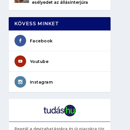
esélyedet az állásinterjúra
KÖVESS MINKET
Facebook
Youtube
Instagram
Reagál a devizahatásokra és új piacokra tör