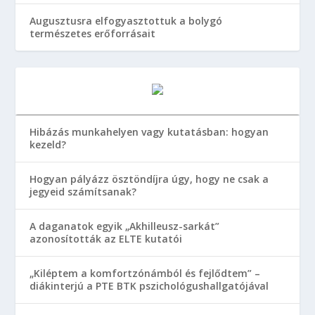
Augusztusra elfogyasztottuk a bolygó
természetes erőforrásait
Hibázás munkahelyen vagy kutatásban: hogyan
kezeld?
Hogyan pályázz ösztöndíjra úgy, hogy ne csak a
jegyeid számítsanak?
A daganatok egyik „Akhilleusz-sarkát”
azonosították az ELTE kutatói
„Kiléptem a komfortzónámból és fejlődtem” –
diákinterjú a PTE BTK pszichológushallgatójával