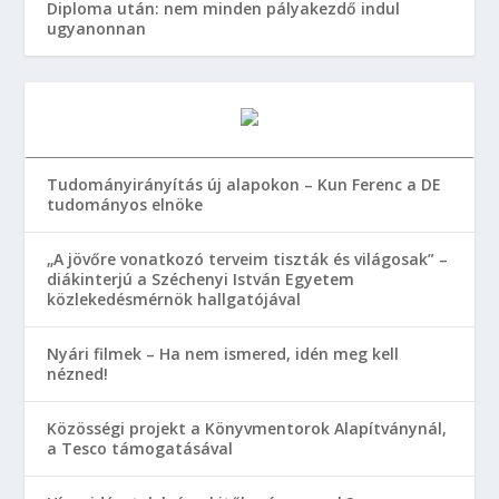
Diploma után: nem minden pályakezdő indul
ugyanonnan
Tudományirányítás új alapokon – Kun Ferenc a DE
tudományos elnöke
„A jövőre vonatkozó terveim tiszták és világosak” –
diákinterjú a Széchenyi István Egyetem
közlekedésmérnök hallgatójával
Nyári filmek – Ha nem ismered, idén meg kell
nézned!
Közösségi projekt a Könyvmentorok Alapítványnál,
a Tesco támogatásával