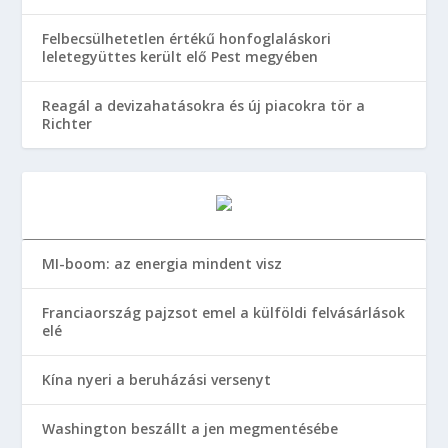
Felbecsülhetetlen értékű honfoglaláskori
leletegyüttes került elő Pest megyében
Reagál a devizahatásokra és új piacokra tör a
Richter
MI-boom: az energia mindent visz
Franciaország pajzsot emel a külföldi felvásárlások
elé
Kína nyeri a beruházási versenyt
Washington beszállt a jen megmentésébe