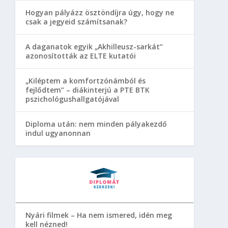
Hogyan pályázz ösztöndíjra úgy, hogy ne
csak a jegyeid számítsanak?
A daganatok egyik „Akhilleusz-sarkát”
azonosították az ELTE kutatói
„Kiléptem a komfortzónámból és
fejlődtem” – diákinterjú a PTE BTK
pszichológushallgatójával
Diploma után: nem minden pályakezdő
indul ugyanonnan
Nyári filmek – Ha nem ismered, idén meg
kell nézned!