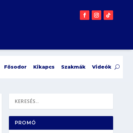
Fősodor
Kikapcs
Szakmák
Videók
PROMÓ