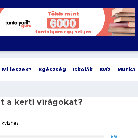
Mi leszek?
Egészség
Iskolák
Kvíz
Munka
t a kerti virágokat?
0 %